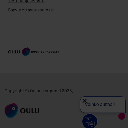
Tietosuojaseloste
Saavutettavuusseloste
Copyright © Oulun kaupunki 2026.
Voinko auttaa?
siirry ouka.fi
1