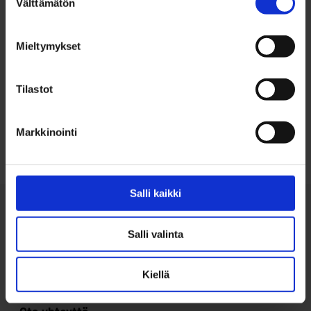
Välttämätön
valinta
Mieltymykset
Tilastot
Takaisin ylös
Markkinointi
Salli kaikki
Salli valinta
Kiellä