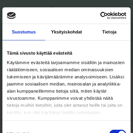
25.05.2026
BYSTRÖMIN OHJAAMO
ETUSIVU
Onko opiskelijaelämää ilman
Suostumus
Yksityiskohdat
Tietoja
päihteitä?
Tämä sivusto käyttää evästeitä
Lue lisää
Käytämme evästeitä tarjoamamme sisällön ja mainosten
räätälöimiseen, sosiaalisen median ominaisuuksien
tukemiseen ja kävijämäärämme analysoimiseen. Lisäksi
jaamme sosiaalisen median, mainosalan ja analytiikka-
alan kumppaneillemme tietoja siitä, miten käytät
sivustoamme. Kumppanimme voivat yhdistää näitä
tietoja muihin tietoihin, joita olet antanut heille tai joita on
kerätty, kun olet käyttänyt heidän palvelujaan.
Suostumuksen