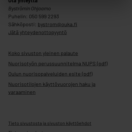
Ota yhteyttä
Byströmin Ohjaamo
Puhelin: 050 599 2293
Sähköposti:
bystrom@ouka.fi
Jätä yhteydenottopyyntö
Koko sivuston yleinen palaute
Nuorisotyön perussuunnitelma NUPS (pdf)
Oulun nuorisopalveluiden esite (pdf)
Nuorisotilojen käyttövuorojen haku ja
varaaminen
Tieto sivustosta ja sivuston käyttöehdot