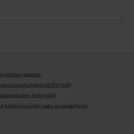
n yleinen palaute
 perussuunnitelma NUPS (pdf)
opalveluiden esite (pdf)
en käyttövuorojen haku ja varaaminen