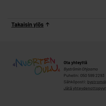
Takaisin ylös
Ota yhteyttä
Byströmin Ohjaamo
Puhelin: 050 599 2293
Sähköposti:
bystrom@
Jätä yhteydenottopyy