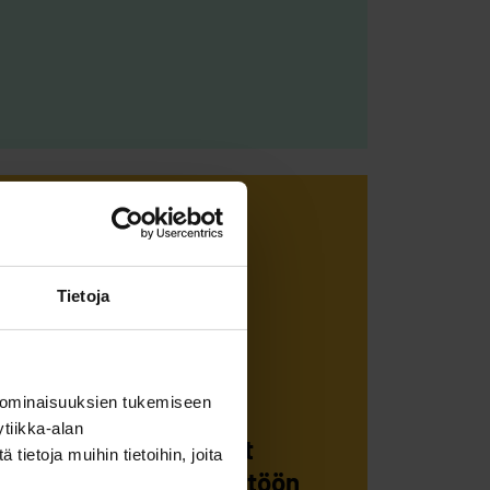
YSTRÖMIN OHJAAMO
kenteessä,
Tietoja
htuudella ja
aras -...
 ominaisuuksien tukemiseen
tiikka-alan
kampanjat kannustavat
ietoja muihin tietoihin, joita
miota päihteiden käyttöön