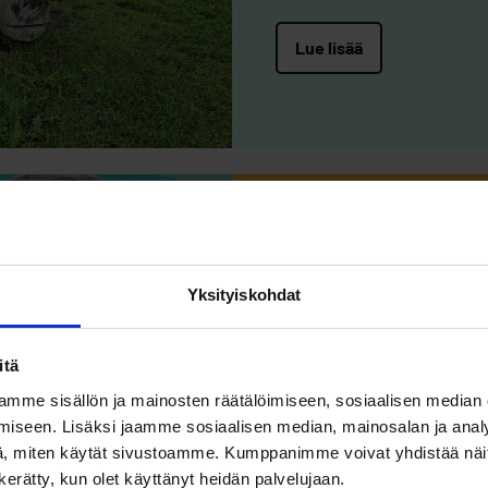
Lue lisää
16.04.2025
ETUSIVU
B
Selvänä lii
Yksityiskohdat
Kippistä ko
itä
Hakematta p
mme sisällön ja mainosten räätälöimiseen, sosiaalisen median
iseen. Lisäksi jaamme sosiaalisen median, mainosalan ja analy
Ehyt ry:n kevään 
, miten käytät sivustoamme. Kumppanimme voivat yhdistää näitä t
kiinnittämään huo
n kerätty, kun olet käyttänyt heidän palvelujaan.