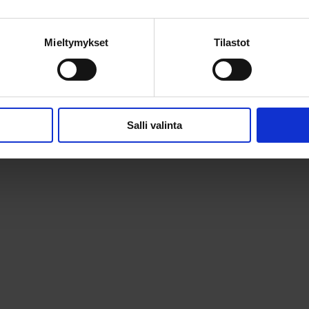
ja turvallisuuteen,
Mieltymykset
Tilastot
Lue lisää
Salli valinta