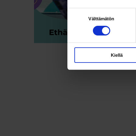
Suostumuksen
Välttämätön
valinta
Kiellä