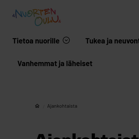
siirry sisältöön
Nuortenoulu.fi etusivu
Tietoa nuorille
Tukea ja neuvon
Vanhemmat ja läheiset
Ajankohtaista
Nuorten Oulu