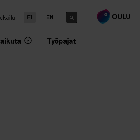
siirry ouka.fi
FI
EN
okailu
vaikuta
Työpajat