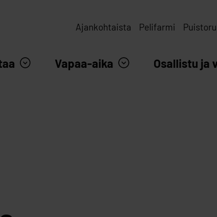
Ajankohtaista
Pelifarmi
Puistoru
taa
Vapaa-aika
Osallistu ja 