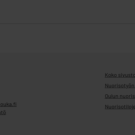
Koko sivusto
Nuorisotyön
Oulun nuoris
ouka.fi
Nuorisotiloj
ntö