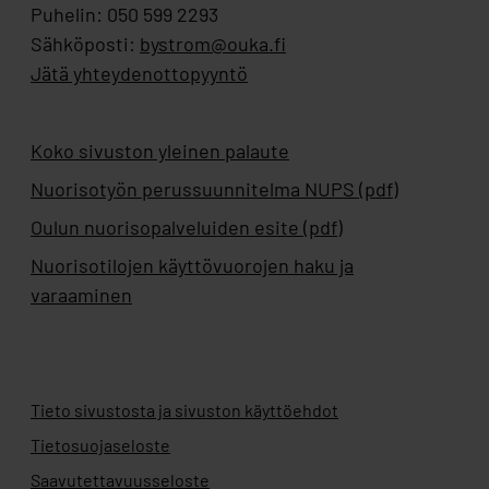
Puhelin: 050 599 2293
Sähköposti:
bystrom@ouka.fi
Jätä yhteydenottopyyntö
Koko sivuston yleinen palaute
Nuorisotyön perussuunnitelma NUPS (pdf)
Oulun nuorisopalveluiden esite (pdf)
Nuorisotilojen käyttövuorojen haku ja
varaaminen
Tieto sivustosta ja sivuston käyttöehdot
Tietosuojaseloste
Saavutettavuusseloste