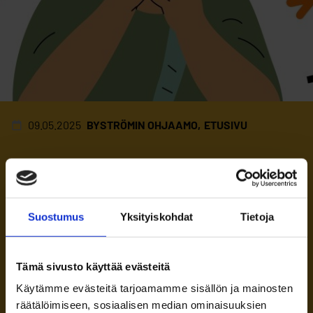
09.05.2025
BYSTRÖMIN OHJAAMO
ETUSIVU
Opiskelija, haetko kesäajalle Kelan
perustoimeentulotukea?
Suostumus
Yksityiskohdat
Tietoja
Vielä on kuitenkin mahdollista löytää
kesätöitä: jos olet Kelan
perustoimeentulotukea saava yli 18-vuotias
Tämä sivusto käyttää evästeitä
opiskelija, voit...
Käytämme evästeitä tarjoamamme sisällön ja mainosten
räätälöimiseen, sosiaalisen median ominaisuuksien