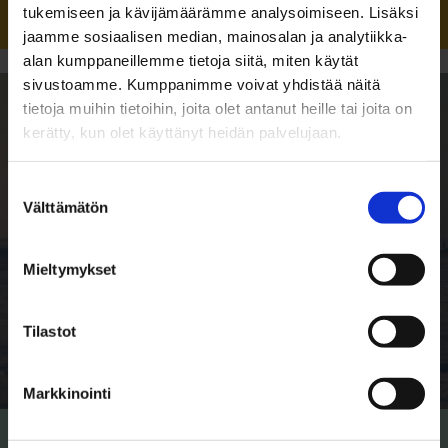
Lue lisää
tukemiseen ja kävijämäärämme analysoimiseen. Lisäksi
jaamme sosiaalisen median, mainosalan ja analytiikka-
alan kumppaneillemme tietoja siitä, miten käytät
sivustoamme. Kumppanimme voivat yhdistää näitä
tietoja muihin tietoihin, joita olet antanut heille tai joita on
kerätty, kun olet käyttänyt heidän palvelujaan.
Suostumuksen
Välttämätön
valinta
Mieltymykset
Tilastot
Markkinointi
14.11.2024
ETUSIVU
OSALLISTU JA VAIKUTA