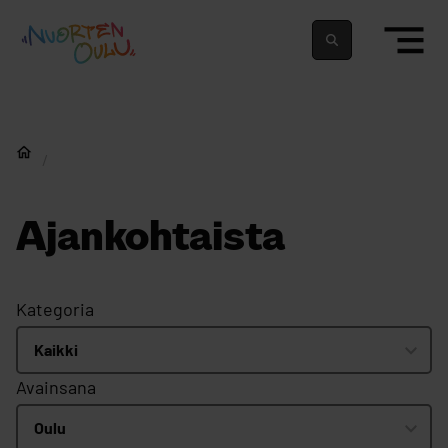
siirry sisältöön
Nuortenoulu.fi etusivu
Suomeksi
In english
Nuorten Oulu
Ajankohtaista
Kategoria
Avainsana