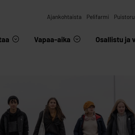
Ajankohtaista
Pelifarmi
Puistoru
taa
Vapaa-aika
Osallistu ja 