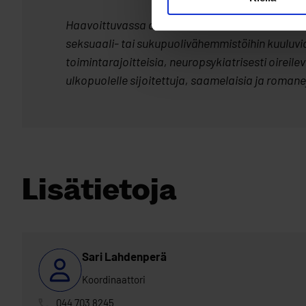
Haavoittuvassa asemassa olevilla nuorilla tark
seksuaali- tai sukupuolivähemmistöihin kuuluvi
toimintarajoitteisia, neuropsykiatrisesti oireil
ulkopuolelle sijoitettuja, saamelaisia ja romane
Lisätietoja
Sari Lahdenperä
Koordinaattori
044 703 8245