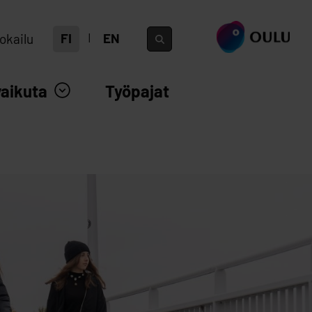
siirry ouka.fi
FI
EN
okailu
vaikuta
Työpajat