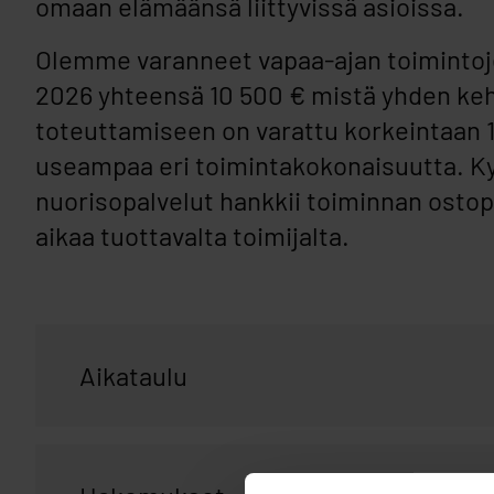
omaan elämäänsä liittyvissä asioissa.
Olemme varanneet vapaa-ajan toimintoj
2026 yhteensä 10 500 € mistä yhden keh
toteuttamiseen on varattu korkeintaan 1
useampaa eri toimintakokonaisuutta. Ky
nuorisopalvelut hankkii toiminnan ostop
aikaa tuottavalta toimijalta.
Aikataulu