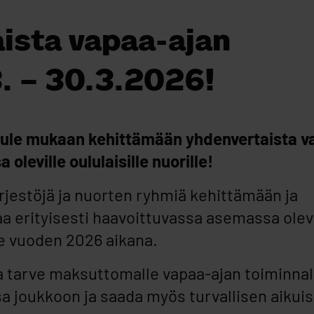
ista vapaa-ajan
3. – 30.3.2026!
– tule mukaan kehittämään yhdenvertaista 
leville oululaisille nuorille!
rjestöjä ja nuorten ryhmiä kehittämään ja
a erityisesti haavoittuvassa asemassa olevi
ille vuoden 2026 aikana.
na tarve maksuttomalle vapaa-ajan toiminnal
sa joukkoon ja saada myös turvallisen aikui