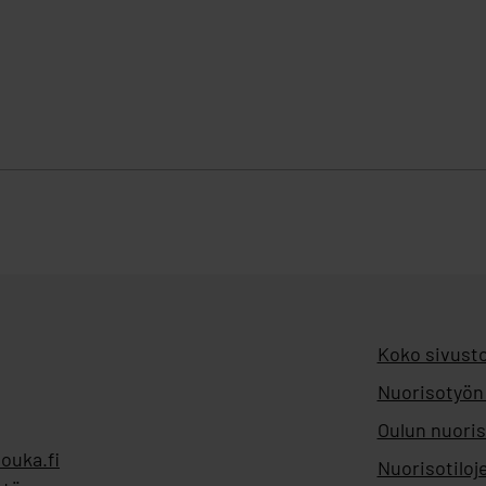
Koko sivusto
Nuorisotyön
Oulun nuoris
ouka.fi
Nuorisotiloj