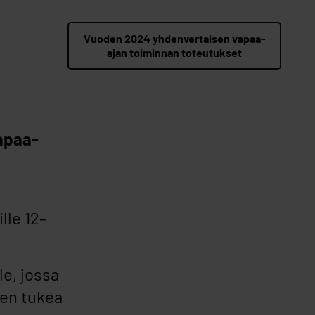
Vuoden 2024 yhdenvertaisen vapaa-
ajan toiminnan toteutukset
vapaa-
lle 12–
le, jossa
sen tukea