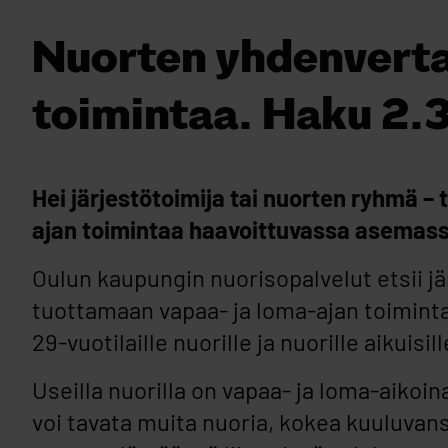
Nuorten yhdenverta
toimintaa. Haku 2.
Hei järjestötoimija tai nuorten ryhmä 
ajan toimintaa haavoittuvassa asemassa o
Oulun kaupungin nuorisopalvelut etsii jä
tuottamaan vapaa- ja loma-ajan toiminta
29-vuotilaille nuorille ja nuorille aikuis
Useilla nuorilla on vapaa- ja loma-aikoi
voi tavata muita nuoria, kokea kuuluvan