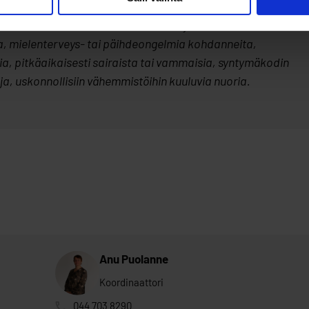
oitetaan muun muassa vieraskielisiä ja ulkomaalaistaustaisi
a, mielenterveys- tai päihdeongelmia kohdanneita,
evia, pitkäaikaisesti sairaista tai vammaisia, syntymäkodin
ja, uskonnollisiin vähemmistöihin kuuluvia nuoria.
Anu Puolanne
Koordinaattori
044 703 8290