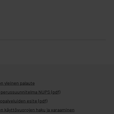
n yleinen palaute
 perussuunnitelma NUPS (pdf)
opalveluiden esite (pdf)
en käyttövuorojen haku ja varaaminen