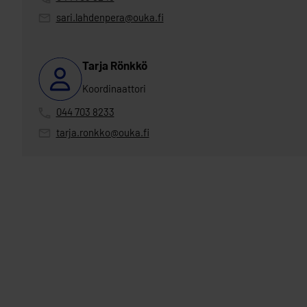
sari.lahdenpera@ouka.fi
Tarja Rönkkö
Koordinaattori
044 703 8233
tarja.ronkko@ouka.fi