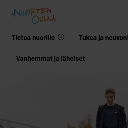
siirry sisältöön
Nuortenoulu.fi etusivu
Tietoa nuorille
Tukea ja neuvon
Vanhemmat ja läheiset