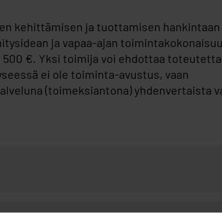
en kehittämisen ja tuottamisen hankintaan
itysidean ja vapaa-ajan toimintakokonaisu
 500 €. Yksi toimija voi ehdottaa toteutetta
seessä ei ole toiminta-avustus, vaan
alveluna (toimeksiantona) yhdenvertaista v