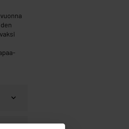
 vuonna
uden
vaksi
apaa-