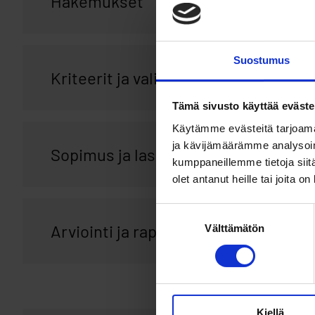
Hakemukset
Suostumus
Kriteerit ja valinnan arvioinnin peru
Tämä sivusto käyttää eväste
Käytämme evästeitä tarjoama
ja kävijämäärämme analysoim
Sopimus ja laskutus
kumppaneillemme tietoja siitä
olet antanut heille tai joita o
Suostumuksen
Arviointi ja raportointi
Välttämätön
valinta
Kiellä