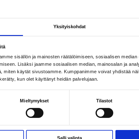
Yksityiskohdat
steet
itä
mme sisällön ja mainosten räätälöimiseen, sosiaalisen median
iseen. Lisäksi jaamme sosiaalisen median, mainosalan ja analy
, miten käytät sivustoamme. Kumppanimme voivat yhdistää näitä t
n kerätty, kun olet käyttänyt heidän palvelujaan.
Mieltymykset
Tilastot
Salli valinta