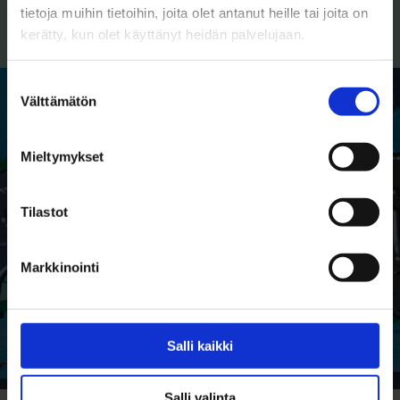
tietoja muihin tietoihin, joita olet antanut heille tai joita on
Pulmakulma: Hyvinvointi ja terveys
kerätty, kun olet käyttänyt heidän palvelujaan.
Suostumuksen
Välttämätön
valinta
Mieltymykset
Tilastot
Markkinointi
Salli kaikki
Salli valinta