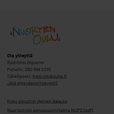
Ota yhteyttä
Byströmin Ohjaamo
Puhelin: 050 599 2293
Sähköposti:
bystrom@ouka.fi
Jätä yhteydenottopyyntö
Koko sivuston yleinen palaute
Nuorisotyön perussuunnitelma NUPS (pdf)