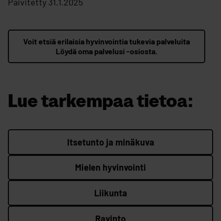
Päivitetty 31.1.2025
Voit etsiä erilaisia hyvinvointia tukevia palveluita
Löydä oma palvelusi -osiosta.
Lue tarkempaa tietoa:
Itsetunto ja minäkuva
Mielen hyvinvointi
Liikunta
Ravinto