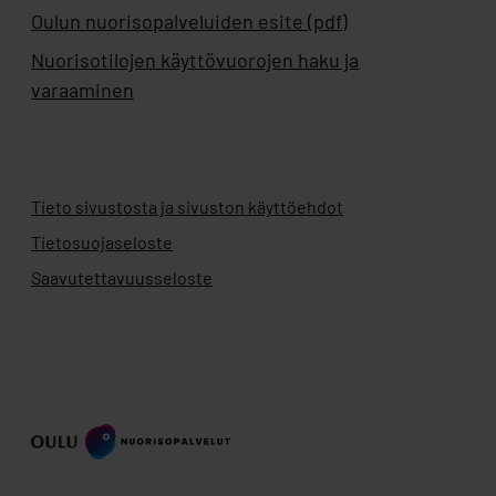
Oulun nuorisopalveluiden esite (pdf)
Nuorisotilojen käyttövuorojen haku ja
varaaminen
Tieto sivustosta ja sivuston käyttöehdot
Tietosuojaseloste
Saavutettavuusseloste