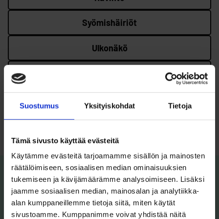
Syömishäiriöt
Ulkonäkö
Uni ja lepo
Riippuvuudet
Suostumus
Yksityiskohdat
Tietoja
Nepsy
Tämä sivusto käyttää evästeitä
Käytämme evästeitä tarjoamamme sisällön ja mainosten
räätälöimiseen, sosiaalisen median ominaisuuksien
tukemiseen ja kävijämäärämme analysoimiseen. Lisäksi
Kysy tai keskustele aiheesta
jaamme sosiaalisen median, mainosalan ja analytiikka-
Pulmakulmassa
alan kumppaneillemme tietoja siitä, miten käytät
sivustoamme. Kumppanimme voivat yhdistää näitä