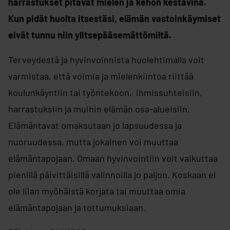
harrastukset pitävät mielen ja kehon kestävi
nä.
Kun pidät huolta itsestäsi, elämän vastoinkäymiset
eivät tunnu niin ylitsepääsemättömiltä.
Terveydestä ja hyvinvoinnista huolehtimalla voit
varmistaa, että voimia ja mielenkiintoa riittää
koulunkäyntiin tai työntekoon, ihmissuhteisiin,
harrastuksiin ja muihin elämän osa-alueisiin.
Elämäntavat omaksutaan jo lapsuudessa ja
nuoruudessa, mutta jokainen voi muuttaa
elämäntapojaan. Omaan hyvinvointiin voit vaikuttaa
pienillä päivittäisillä valinnoilla jo paljon. Koskaan ei
ole liian myöhäistä korjata tai muuttaa omia
elämäntapojaan ja tottumuksiaan.