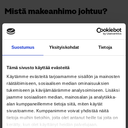
Mistä makeanhimo johtuu?
Makeanhimo voi tulla, jos energiaa ei saa ravinnosta
tarpeeksi. Säännöllinen ateriarytmi, riittävät ateriat
ja sopivat välipalat pitävät makeanhimon poissa.
Suostumus
Yksityiskohdat
Tietoja
Jano voi tuntua joskus makeanhimona. Riittävä
veden juominen, noin 1-1,5 litraa vuorokaudessa, voi
Tämä sivusto käyttää evästeitä
auttaa pitämään makean nälän poissa.
Käytämme evästeitä tarjoamamme sisällön ja mainosten
räätälöimiseen, sosiaalisen median ominaisuuksien
Hyviä vinkkejä herkuttelun
tukemiseen ja kävijämäärämme analysoimiseen. Lisäksi
jaamme sosiaalisen median, mainosalan ja analytiikka-
lopettamiseen tai vähentämiseen:
alan kumppaneillemme tietoja siitä, miten käytät
sivustoamme. Kumppanimme voivat yhdistää näitä
Syö aterioilla itsesi kylläiseksi ja muista syödä
tietoja muihin tietoihin, joita olet antanut heille tai joita on
riittävästi kasviksia.
kerätty, kun olet käyttänyt heidän palvelujaan.