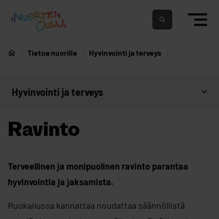
siirry sisältöön
Nuortenoulu.fi etusivu
Suomeksi
In english
Tietoa nuorille
Hyvinvointi ja terveys
Nuorten Oulu
Hyvinvointi ja terveys
Avaa sivujen valikko
Ravinto
Terveellinen ja monipuolinen ravinto parantaa
hyvinvointia ja jaksamista.
Ruokailussa kannattaa noudattaa säännöllistä