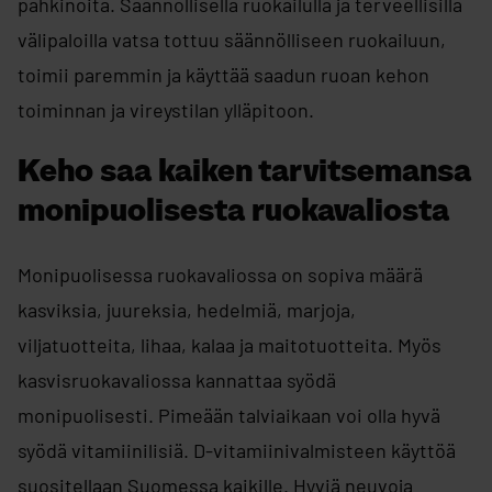
pähkinöitä. Säännöllisellä ruokailulla ja terveellisillä
välipaloilla vatsa tottuu säännölliseen ruokailuun,
toimii paremmin ja käyttää saadun ruoan kehon
toiminnan ja vireystilan ylläpitoon.
Keho saa kaiken tarvitsemansa
monipuolisesta ruokavaliosta
Monipuolisessa ruokavaliossa on sopiva määrä
kasviksia, juureksia, hedelmiä, marjoja,
viljatuotteita, lihaa, kalaa ja maitotuotteita. Myös
kasvisruokavaliossa kannattaa syödä
monipuolisesti. Pimeään talviaikaan voi olla hyvä
syödä vitamiinilisiä. D-vitamiinivalmisteen käyttöä
suositellaan Suomessa kaikille. Hyviä neuvoja