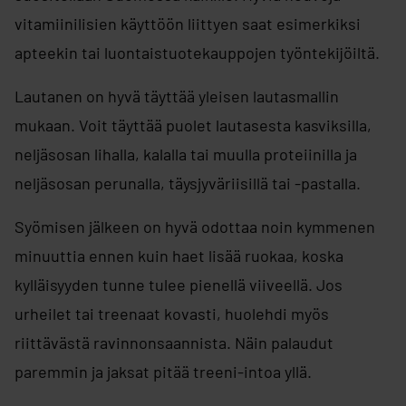
vitamiinilisien käyttöön liittyen saat esimerkiksi
apteekin tai luontaistuotekauppojen työntekijöiltä.
Lautanen on hyvä täyttää yleisen lautasmallin
mukaan. Voit täyttää puolet lautasesta kasviksilla,
neljäsosan lihalla, kalalla tai muulla proteiinilla ja
neljäsosan perunalla, täysjyväriisillä tai -pastalla.
Syömisen jälkeen on hyvä odottaa noin kymmenen
minuuttia ennen kuin haet lisää ruokaa, koska
kylläisyyden tunne tulee pienellä viiveellä. Jos
urheilet tai treenaat kovasti, huolehdi myös
riittävästä ravinnonsaannista. Näin palaudut
paremmin ja jaksat pitää treeni-intoa yllä.