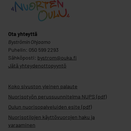
Ota yhteyttä
Byströmin Ohjaamo
Puhelin: 050 599 2293
Sähköposti:
bystrom@ouka.fi
Jätä yhteydenottopyyntö
Koko sivuston yleinen palaute
Nuorisotyön perussuunnitelma NUPS (pdf)
Oulun nuorisopalveluiden esite (pdf)
Nuorisotilojen käyttövuorojen haku ja
varaaminen