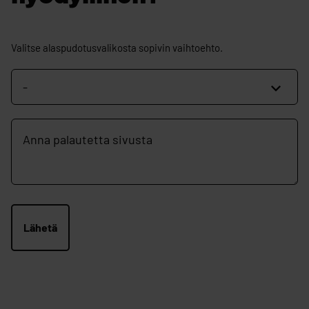
Oliko
Valitse alaspudotusvalikosta sopivin vaihtoehto.
tämä
sivu
hyödyllinen?
Vapaamuotoinen
palautekenttä