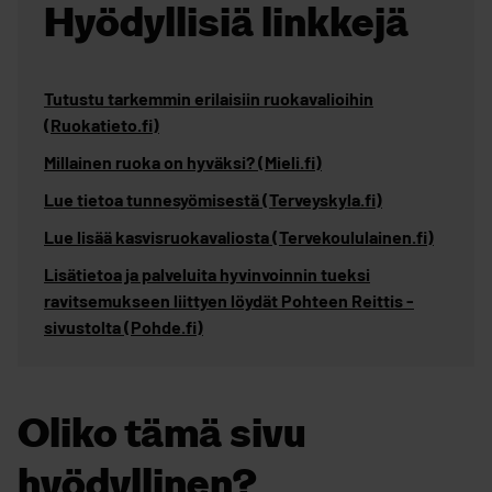
Hyödyllisiä linkkejä
Tutustu tarkemmin erilaisiin ruokavalioihin
(Ruokatieto.fi)
Millainen ruoka on hyväksi? (Mieli.fi)
Lue tietoa tunnesyömisestä (Terveyskyla.fi)
Lue lisää kasvisruokavaliosta (Tervekoululainen.fi)
Lisätietoa ja palveluita hyvinvoinnin tueksi
ravitsemukseen liittyen löydät Pohteen Reittis -
sivustolta (Pohde.fi)
Oliko tämä sivu
hyödyllinen?