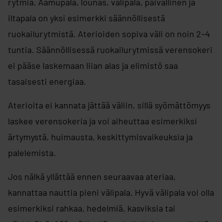
rytmiä. Aamupala, lounas, välipala, päivällinen ja
iltapala on yksi esimerkki säännöllisestä
ruokailurytmistä. Aterioiden sopiva väli on noin 2–4
tuntia. Säännöllisessä ruokailurytmissä verensokeri
ei pääse laskemaan liian alas ja elimistö saa
tasaisesti energiaa.
Aterioita ei kannata jättää väliin, sillä syömättömyys
laskee verensokeria ja voi aiheuttaa esimerkiksi
ärtymystä, huimausta, keskittymisvaikeuksia ja
palelemista.
Jos nälkä yllättää ennen seuraavaa ateriaa,
kannattaa nauttia pieni välipala. Hyvä välipala voi olla
esimerkiksi rahkaa, hedelmiä, kasviksia tai