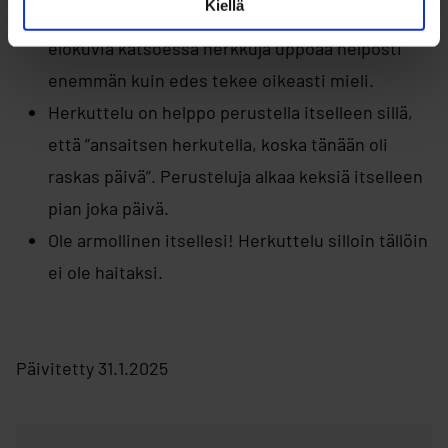
Kiellä
makuihin ja hajuihin. Videoita, sarjoja tai
elokuvia katsoessa herkkuja uppoaa helposti
enemmän kuin edes tekee oikeasti mieli.
Herkuttelu on helppo perustella itselleen sillä,
että ”ansaitsen herkutella, koska tänään oli
raskas päivä”. Perusteluja alkaa keksiä itselleen
pian joka päivä.
Ole armollinen itsellesi! Herkuttelu silloin tällöin
ei ole haitaksi.
Päivitetty 31.1.2025