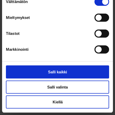
Välttämätön
valinta
Mieltymykset
Tilastot
Markkinointi
Nuorten foorumi
Salli kaikki
Salli valinta
Kiellä