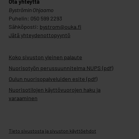
Ota yhteyttä
Byströmin Ohjaamo
Puhelin: 050 599 2293
Sähköposti:
bystrom@ouka.fi
Jätä yhteydenottopyyntö
Koko sivuston yleinen palaute
Nuorisotyön perussuunnitelma NUPS (pdf)
Oulun nuorisopalveluiden esite (pdf)
Nuorisotilojen käyttövuorojen haku ja
varaaminen
Tieto sivustosta ja sivuston käyttöehdot