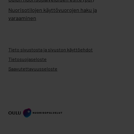
Nuorisotilojen käyttövuorojen haku ja
varaaminen
Tieto sivustosta ja sivuston käyttöehdot
Tietosuojaseloste
Saavutettavuusseloste