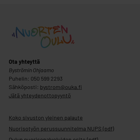
Ota yhteyttä
Byströmin Ohjaamo
Puhelin: 050 599 2293
Sähköposti:
bystrom@ouka.fi
Jätä yhteydenottopyyntö
Koko sivuston yleinen palaute
Nuorisotyön perussuunnitelma NUPS (pdf)
Oulun nuorisopalveluiden esite (pdf)