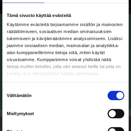
Tämä sivusto käyttää evästeitä
19.11.2024
ETUSIVU
BYSTRÖMIN OHJAAMO
Käytämme evästeitä tarjoamamme sisällön ja mainosten
räätälöimiseen, sosiaalisen median ominaisuuksien
tukemiseen ja kävijämäärämme analysoimiseen. Lisäksi
Digitaalinen informaatiolukutaito ja
jaamme sosiaalisen median, mainosalan ja analytiikka-
tekoäly
alan kumppaneillemme tietoja siitä, miten käytät
sivustoamme. Kumppanimme voivat yhdistää näitä
Mikä on tekoäly ja miten kehittää digitaalista
tietoja muihin tietoihin, joita olet antanut heille tai joita on
informaatiolukutaitota? Vinkkejä oikean ja
kerätty, kun olet käyttänyt heidän palvelujaan.
valesisällön erottamiseen.
Suostumuksen
Välttämätön
valinta
Lue lisää
Mieltymykset