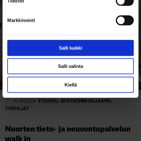
Tilastot
Markkinointi
Salli kaikki
Salli valinta
Kiellä
14.10.2024
ETUSIVU
BYSTRÖMIN OHJAAMO
TYÖPAJAT
Nuorten tieto- ja neuvontapalvelun
walk in