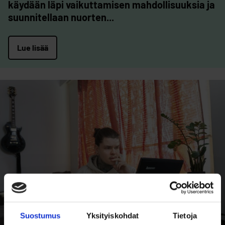
käydään läpi vaikuttamisen mahdollisuuksia ja
suunnitellaan nuorten...
Lue lisää
Suostumus
Yksityiskohdat
Tietoja