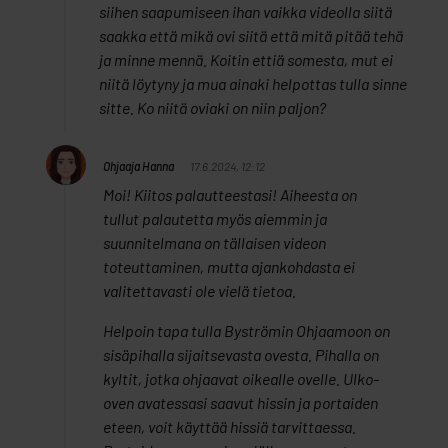
siihen saapumiseen ihan vaikka videolla siitä
saakka että mikä ovi siitä että mitä pitää tehä
ja minne mennä. Koitin ettiä somesta, mut ei
niitä löytyny ja mua ainaki helpottas tulla sinne
sitte. Ko niitä oviaki on niin paljon?
Ohjaaja Hanna
17.6.2024, 12:12
Moi! Kiitos palautteestasi! Aiheesta on
tullut palautetta myös aiemmin ja
suunnitelmana on tällaisen videon
toteuttaminen, mutta ajankohdasta ei
valitettavasti ole vielä tietoa.
Helpoin tapa tulla Byströmin Ohjaamoon on
sisäpihalla sijaitsevasta ovesta. Pihalla on
kyltit, jotka ohjaavat oikealle ovelle. Ulko-
oven avatessasi saavut hissin ja portaiden
eteen, voit käyttää hissiä tarvittaessa.