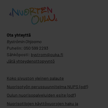
Ota yhteyttä
Byströmin Ohjaamo
Puhelin: 050 599 2293
Sähköposti:
bystrom@ouka.fi
Jätä yhteydenottopyyntö
Koko sivuston yleinen palaute
Nuorisotyön perussuunnitelma NUPS (pdf)
Oulun nuorisopalveluiden esite (pdf)
Nuorisotilojen käyttövuorojen haku ja