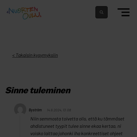
siirry sisältöön
Nuortenoulu.fi etusivu
Suomeksi
In english
< Takaisin kysymyksiin
Sinne tuleminen
Byström
14.6.2024, 13:08
Niin semmosta toivetta olis, että ku tämmöset
ahdistuneet tyypit tulee sinne ekaa kertaa, ni
voisko laittaa johonki iha konkreettiset ohjeet