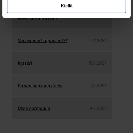
Kiellä
oon syrjiny HOUMAAMATTANI
2.10.2023
kaveriani mitä teen
Vanhemmat tappelee???
2.11.2021
kyssäri
16.6.2021
En saa olla oma itseni
7.5.2021
Onko normaalia
19.4.2021