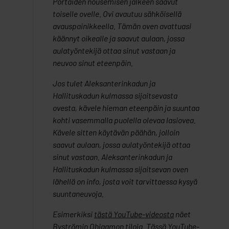
Portaiden nousemisen jälkeen saavut
toiselle ovelle. Ovi avautuu sähköisellä
avauspainikkeella. Tämän oven avattuasi
käännyt oikealle ja saavut aulaan, jossa
aulatyöntekijä ottaa sinut vastaan ja
neuvoo sinut eteenpäin.
Jos tulet Aleksanterinkadun ja
Hallituskadun kulmassa sijaitsevasta
ovesta, kävele hieman eteenpäin ja suuntaa
kohti vasemmalla puolella olevaa lasiovea.
Kävele sitten käytävän päähän, jolloin
saavut aulaan, jossa aulatyöntekijä ottaa
sinut vastaan. Aleksanterinkadun ja
Hallituskadun kulmassa sijaitsevan oven
lähellä on info, josta voit tarvittaessa kysyä
suuntaneuvoja.
Esimerkiksi
tästä YouTube-videosta
näet
Byströmin Ohjaamon tiloja.
Tässä YouTube-