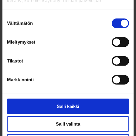
kerätty, kun olet käyttänyt heidän palvelujaan.
Muita kysymyksiä
Suostumuksen
Välttämätön
valinta
Teiän työntekijä aulas
29.9.2025
Mieltymykset
Toimintaterapeutti
29.8.2024
Tilastot
Töissä ahdistava tyyppi
17.7.2024
Markkinointi
Sen harrastaminen
14.5.2024
Salli kaikki
Syöminen
14.5.2024
Salli valinta