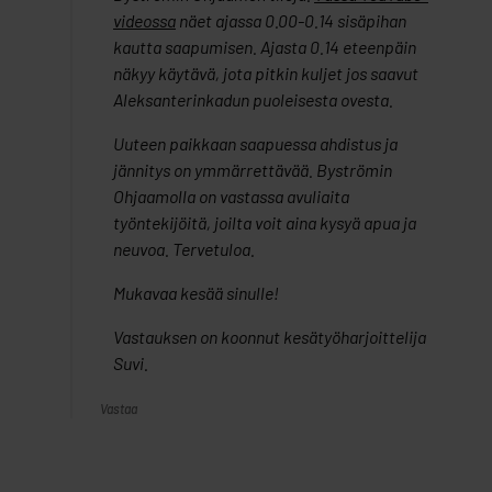
videossa
näet ajassa 0.00-0.14 sisäpihan
kautta saapumisen. Ajasta 0.14 eteenpäin
näkyy käytävä, jota pitkin kuljet jos saavut
Aleksanterinkadun puoleisesta ovesta.
Uuteen paikkaan saapuessa ahdistus ja
jännitys on ymmärrettävää. Byströmin
Ohjaamolla on vastassa avuliaita
työntekijöitä, joilta voit aina kysyä apua ja
neuvoa. Tervetuloa.
Mukavaa kesää sinulle!
Vastauksen on koonnut kesätyöharjoittelija
Suvi.
Vastaa