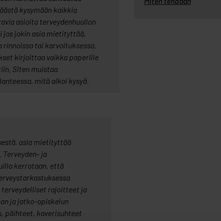
Miten tehdään
äästä kysymään kaikkia
avia asioita terveydenhuollon
i jos jokin asia mietityttää,
 rinnoissa tai karvoituksessa,
et kirjoittaa vaikka paperille
iin. Siten muistaa
lanteessa, mitä aikoi kysyä.
estä, asia mietityttää
 Terveyden- ja
illa kerrotaan, että
terveystarkastuksessa
terveydelliset rajoitteet ja
an ja jatko-opiskelun
, päihteet, kaverisuhteet