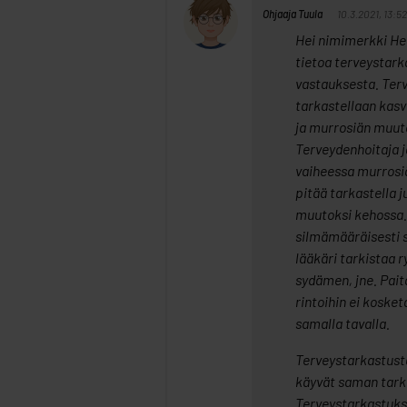
Ohjaaja Tuula
10.3.2021, 13:52
Hei nimimerkki Hei
tietoa terveystar
vastauksesta. Ter
tarkastellaan kasv
ja murrosiän muuto
Terveydenhoitaja j
vaiheessa murrosiä
pitää tarkastella
muutoksi kehossa. 
silmämääräisesti s
lääkäri tarkistaa 
sydämen, jne. Paita
rintoihin ei koske
samalla tavalla.
Terveystarkastusta 
käyvät saman tark
Terveystarkastuks