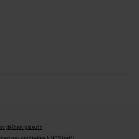
n yleinen palaute
 perussuunnitelma NUPS (pdf)