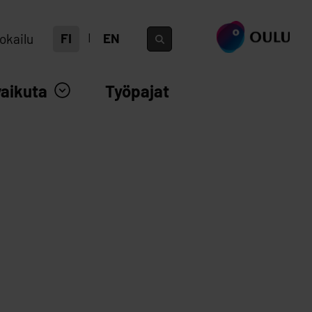
siirry ouka.fi
FI
EN
okailu
vaikuta
Työpajat