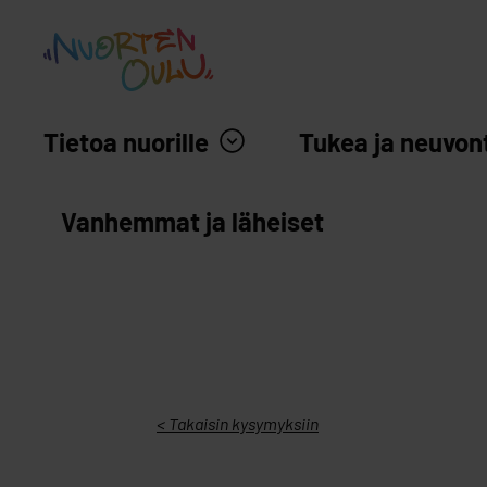
siirry sisältöön
Nuortenoulu.fi etusivu
Tietoa nuorille
Tukea ja neuvon
Vanhemmat ja läheiset
< Takaisin kysymyksiin