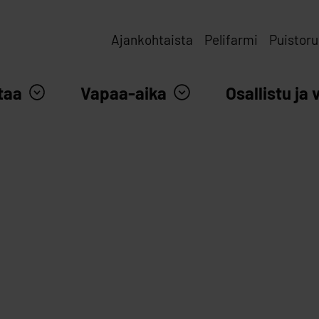
Ajankohtaista
Pelifarmi
Puistoru
taa
Vapaa-aika
Osallistu ja 