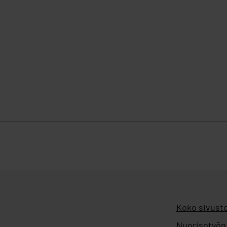
Koko sivusto
Nuorisotyön