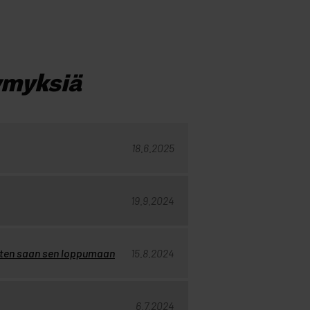
ymyksiä
18.6.2025
19.9.2024
miten saan sen loppumaan
15.8.2024
6.7.2024