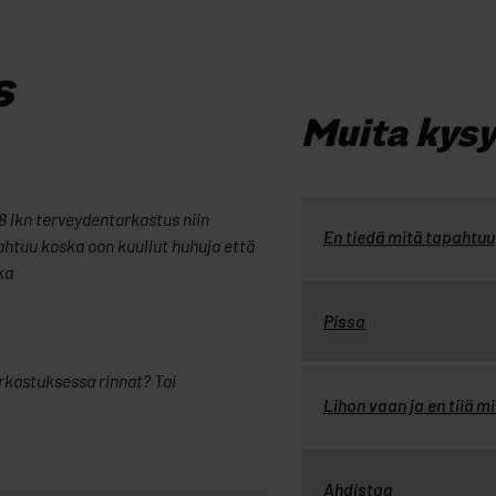
s
Muita kys
8 lkn terveydentarkastus niin
En tiedä mitä tapahtuu
pahtuu koska oon kuullut huhuja että
ika
Pissa
rkastuksessa rinnat? Tai
Lihon vaan ja en tiiä 
Ahdistaa