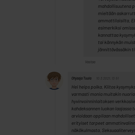
mahdollisuutena p
mieltään askarrutt
ammattilaisilta. El
esimerkiksi omissa
kannattaa kysymyks
tai kännykän muist
jännittävässäkin ti
Vastaa
Ohjaaja Tuula
10.3.2021, 13:51
Hei heips poika. Kiitos kysymyks
varmasti monia muitakin nuoria.
hyvinvoinninlaitoksen verkkosivu
kahdeksannen luokan laajassa 
arvioidaan oppilaan mahdolliset 
erityiset tarpeet ammatinvalinn
näkökulmasta. Seksuaaliterveys