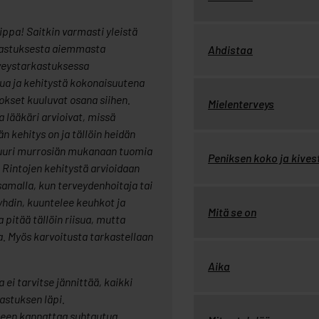
ppa! Saitkin varmasti yleistä
kastuksesta aiemmasta
Ahdistaa
veystarkastuksessa
ua ja kehitystä kokonaisuutena
kset kuuluvat osana siihen.
Mielenterveys
a lääkäri arvioivat, missä
n kehitys on ja tällöin heidän
 juuri murrosiän mukanaan tuomia
Peniksen koko ja kives
Rintojen kehitystä arvioidaan
amalla, kun terveydenhoitaja tai
ryhdin, kuuntelee keuhkot ja
Mitä se on
 pitää tällöin riisua, mutta
ta. Myös karvoitusta tarkastellaan
Aika
ei tarvitse jännittää, kaikki
astuksen läpi.
een kannattaa suhtautua