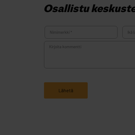
Osallistu keskust
Ikä:
Lähetä