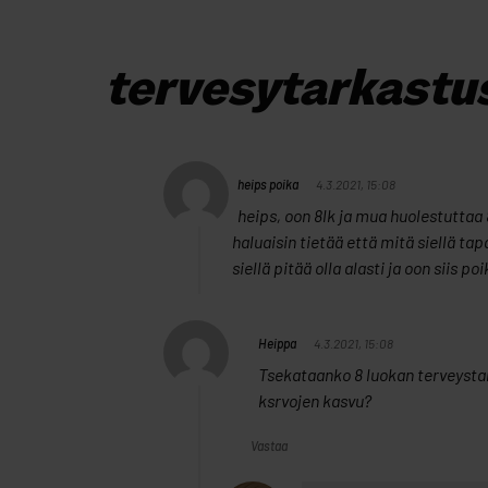
tervesytarkastu
heips poika
4.3.2021, 15:08
heips, oon 8lk ja mua huolestuttaa 
haluaisin tietää että mitä siellä ta
siellä pitää olla alasti ja oon siis po
Heippa
4.3.2021, 15:08
Tsekataanko 8 luokan terveysta
ksrvojen kasvu?
Vastaa