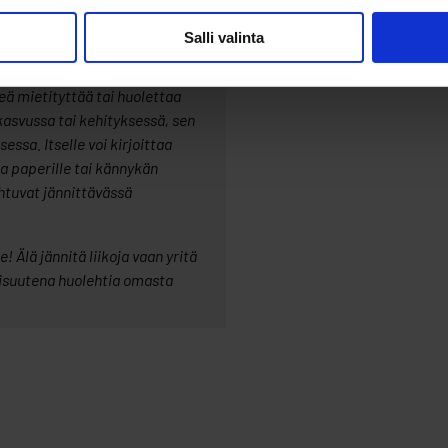
Salli valinta
lisuuden päästä juttelemaan
en kanssa mieltään
seä mietityttää tai huolettaa
kasvussa tai kehityksessä, sen
essa. Itselle voi kirjoittaa
a paperille tai kännykän
ohtuvat jännittävässä
 Älä jännitä liikoja vaan yritä
isuutena huolehtia omasta