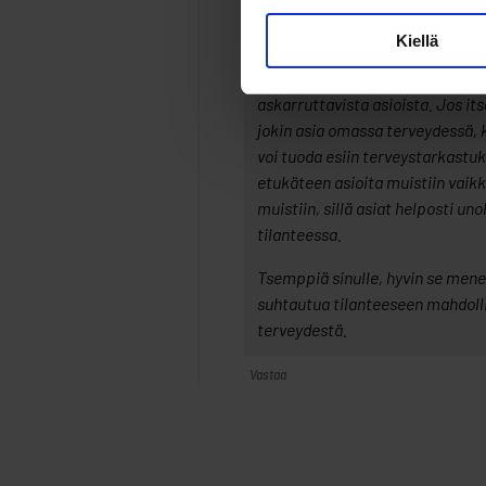
voi helpottaa jännitystä.
Kiellä
Terveystarkastus antaa mahdol
terveydenhuollon ammattilaist
askarruttavista asioista. Jos it
jokin asia omassa terveydessä, 
voi tuoda esiin terveystarkastuks
etukäteen asioita muistiin vaikk
muistiin, sillä asiat helposti un
tilanteessa.
Tsemppiä sinulle, hyvin se menee!
suhtautua tilanteeseen mahdoll
terveydestä.
Vastaa