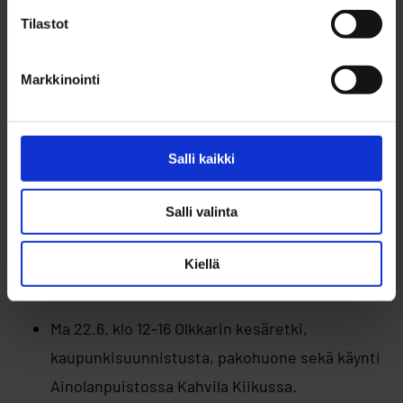
Tilastot
23.59 mennessä.
Ke 17.6. klo 11:30–18:30 Kesäpäivä Koppanan
Markkinointi
leirikeskuksessa nuorille perheille. Retki
sisältää kuljetuksen, päivällisen ja pienen
välipalan. Kuljetus lähtee Oulun keskustasta
Salli kaikki
klo 11.30 ja paluukyyti Koppanasta klo 18.
Ilmoittautuminen on avoinna,
Ilmoittaudu
Salli valinta
tästä viimeistään 7.6. klo 23.59 mennessä.
Kiellä
Viikko 26
Ma 22.6. klo 12-16 Olkkarin kesäretki,
kaupunkisuunnistusta, pakohuone sekä käynti
Ainolanpuistossa Kahvila Kiikussa.