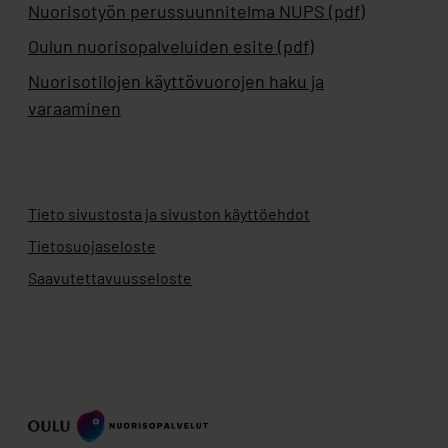
Nuorisotyön perussuunnitelma NUPS (pdf)
Oulun nuorisopalveluiden esite (pdf)
Nuorisotilojen käyttövuorojen haku ja
varaaminen
Tieto sivustosta ja sivuston käyttöehdot
Tietosuojaseloste
Saavutettavuusseloste