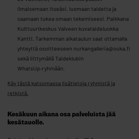
ilmaisemaan itseäsi, luomaan taidetta ja
saamaan tukea omaan tekemiseesi. Paikkana
Kulttuurikeskus Valveen kuvataideluokka
Kantti. Tarkemman aikataulun saat ottamalla
yhteyttä osoitteeseen nurkangalleria@ouka.fi
sekä liittymällä Taideklubin
WhatsUp‑ryhmään.
Käy tästä katsomassa lisätietoja ryhmistä ja
retkistä.
Kesäkuun aikana osa palveluista jää
kesätauolle.