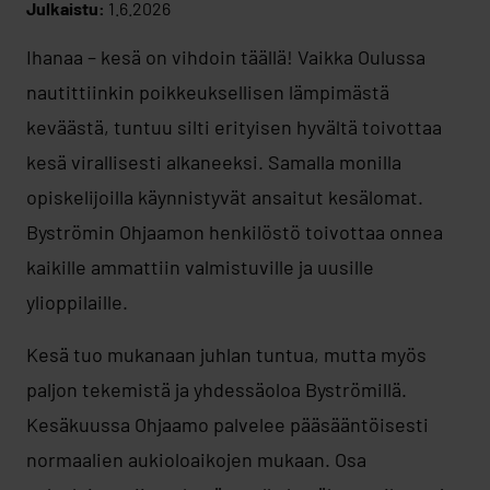
Julkaistu:
1.6.2026
Ihanaa – kesä on vihdoin täällä! Vaikka Oulussa
nautittiinkin poikkeuksellisen lämpimästä
keväästä, tuntuu silti erityisen hyvältä toivottaa
kesä virallisesti alkaneeksi. Samalla monilla
opiskelijoilla käynnistyvät ansaitut kesälomat.
Byströmin Ohjaamon henkilöstö toivottaa onnea
kaikille ammattiin valmistuville ja uusille
ylioppilaille.
Kesä tuo mukanaan juhlan tuntua, mutta myös
paljon tekemistä ja yhdessäoloa Byströmillä.
Kesäkuussa Ohjaamo palvelee pääsääntöisesti
normaalien aukioloaikojen mukaan. Osa