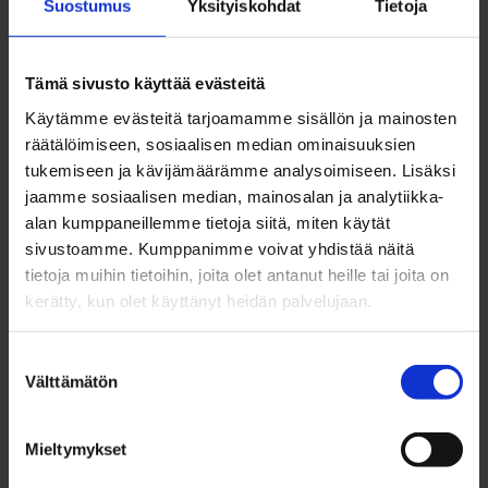
Suostumus
Yksityiskohdat
Tietoja
tekemiseesi. Paikkana Kulttuurikeskus
Valveen kuvataideluokka Kantti. Tarkemman
Tämä sivusto käyttää evästeitä
aikataulun saat ottamalla yhteyttä
Käytämme evästeitä tarjoamamme sisällön ja mainosten
osoitteeseen nurkangalleria@ouka.fi sekä
räätälöimiseen, sosiaalisen median ominaisuuksien
liittymällä Taideklubin WhatsUp‑ryhmään.
tukemiseen ja kävijämäärämme analysoimiseen. Lisäksi
jaamme sosiaalisen median, mainosalan ja analytiikka-
Ti 16.6. klo 16-18 Nuorten Aikuisten piknik
alan kumppaneillemme tietoja siitä, miten käytät
sateenkaari-ilta (Hallituskatu 5A).
sivustoamme. Kumppanimme voivat yhdistää näitä
Ti 15.6. klo11:30–18:30 Seikkailulliset
tietoja muihin tietoihin, joita olet antanut heille tai joita on
kerätty, kun olet käyttänyt heidän palvelujaan.
mökkiolympialaiset 18-29-vuotiaille, Koppanan
leirikeskus. Retki sisältää kuljetuksen,
Suostumuksen
päivällisen ja pienen välipalan. Kuljetus lähtee
Välttämätön
valinta
Oulun keskustasta klo 11.30 ja paluukyyti
Koppanasta klo 18. Ilmoittautuminen on
Mieltymykset
avoinna,
Ilmoittaudu tästä viimeistään 7.6. klo