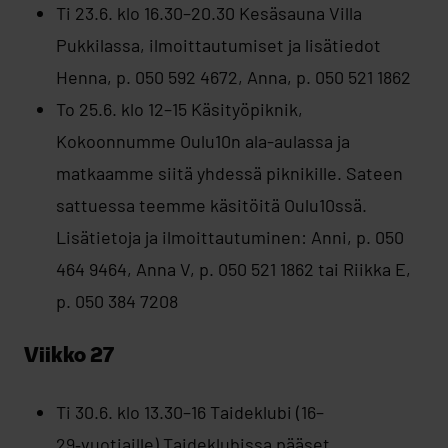
Ti 23.6. klo 16.30–20.30 Kesäsauna Villa
Pukkilassa, ilmoittautumiset ja lisätiedot
Henna, p. 050 592 4672, Anna, p. 050 521 1862
To 25.6. klo 12–15 Käsityöpiknik,
Kokoonnumme Oulu10n ala-aulassa ja
matkaamme siitä yhdessä piknikille. Sateen
sattuessa teemme käsitöitä Oulu10ssä.
Lisätietoja ja ilmoittautuminen: Anni, p. 050
464 9464, Anna V, p. 050 521 1862 tai Riikka E,
p. 050 384 7208
Viikko 27
Ti 30.6. klo 13.30–16 Taideklubi (16–
29‑vuotiaille) Taideklubissa pääset