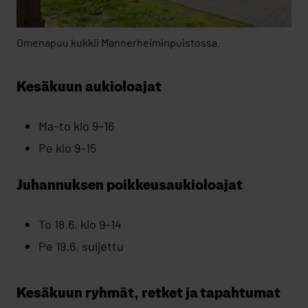
Omenapuu kukkii Mannerheiminpuistossa.
Kesäkuun aukioloajat
Ma–to klo 9–16
Pe klo 9–15
Juhannuksen poikkeusaukioloajat
To 18.6. klo 9–14
Pe 19.6. suljettu
Kesäkuun ryhmät, retket ja tapahtumat