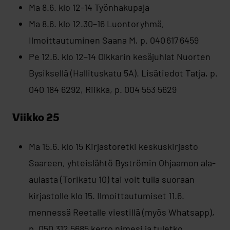
Ma 8.6. klo 12-14 Työnhakupaja
Ma 8.6. klo 12.30–16 Luontoryhmä,
Ilmoittautuminen Saana M, p. 040 617 6459
Pe 12.6. klo 12–14 Olkkarin kesäjuhlat Nuorten
Bysiksellä (Hallituskatu 5A). Lisätiedot Tatja, p.
040 184 6292, Riikka, p. 004 553 5629
Viikko 25
Ma 15.6. klo 15 Kirjastoretki keskuskirjasto
Saareen, yhteislähtö Byströmin Ohjaamon ala-
aulasta (Torikatu 10) tai voit tulla suoraan
kirjastolle klo 15. Ilmoittautumiset 11.6.
mennessä Reetalle viestillä (myös Whatsapp),
p. 050 312 5685 kerro nimesi ja tuletko