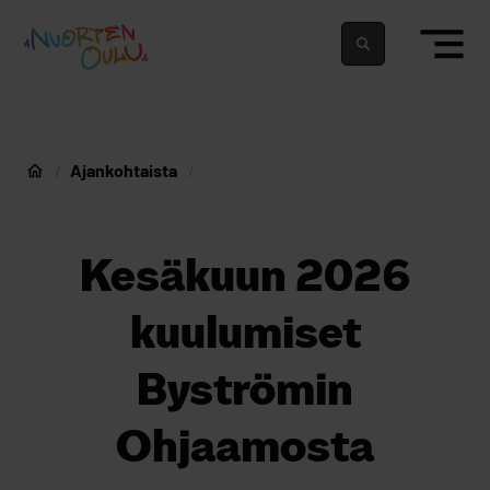
siirry sisältöön
Nuortenoulu.fi etusivu
Suomeksi
In english
Ajankohtaista
Nuorten Oulu
Kesäkuun 2026
kuulumiset
Byströmin
Ohjaamosta