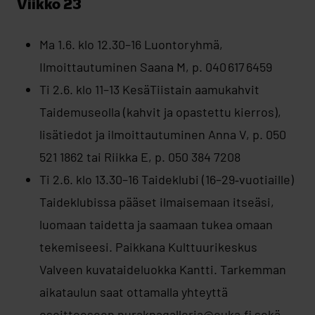
Viikko 23
Ma 1.6. klo 12.30–16 Luontoryhmä,
Ilmoittautuminen Saana M, p. 040 617 6459
Ti 2.6. klo 11–13 KesäTiistain aamukahvit
Taidemuseolla (kahvit ja opastettu kierros),
lisätiedot ja ilmoittautuminen Anna V, p. 050
521 1862 tai Riikka E, p. 050 384 7208
Ti 2.6. klo 13.30–16 Taideklubi (16–29‑vuotiaille)
Taideklubissa pääset ilmaisemaan itseäsi,
luomaan taidetta ja saamaan tukea omaan
tekemiseesi. Paikkana Kulttuurikeskus
Valveen kuvataideluokka Kantti. Tarkemman
aikataulun saat ottamalla yhteyttä
osoitteeseen nuraknagalleria@ouka.fi sekä