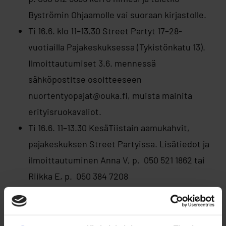
Byströmin Ohjaamolle vai suoraan kirjastolle.
Ti 16.6. klo 11–13.30 Street Partyt 17–28-
vuotiailla Pajakeskuksessa (Tykistönkatu 13).
Ilmoittautumiset 3.6. mennessä
sähköpostitse osoitteeseen
nuortentyopajat@ouka.fi, muista mainita
erityisruokavaliot.
Ti 16.6. 11–13.30 KesäTiistain aamukahvit,
pajakeskuksen Street Partyissa. Lisätiedot ja
ilmoittautuminen Anna V, p. 050 521 1862 tai
Riikka E, p. 050 384 7208
Ti 16.6. klo 13.30–16 Taideklubi (16–29‑vuotiaille)
Taideklubissa pääset ilmaisemaan itseäsi,
luomaan taidetta ja saamaan tukea omaan