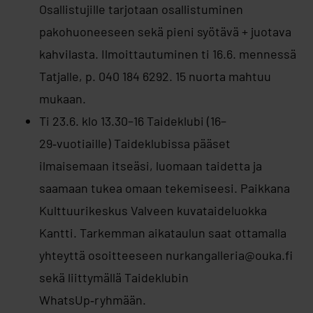
Osallistujille tarjotaan osallistuminen
pakohuoneeseen sekä pieni syötävä + juotava
kahvilasta. Ilmoittautuminen ti 16.6. mennessä
Tatjalle, p. 040 184 6292. 15 nuorta mahtuu
mukaan.
Ti 23.6. klo 13.30–16 Taideklubi (16–
29‑vuotiaille) Taideklubissa pääset
ilmaisemaan itseäsi, luomaan taidetta ja
saamaan tukea omaan tekemiseesi. Paikkana
Kulttuurikeskus Valveen kuvataideluokka
Kantti. Tarkemman aikataulun saat ottamalla
yhteyttä osoitteeseen nurkangalleria@ouka.fi
sekä liittymällä Taideklubin
WhatsUp‑ryhmään.