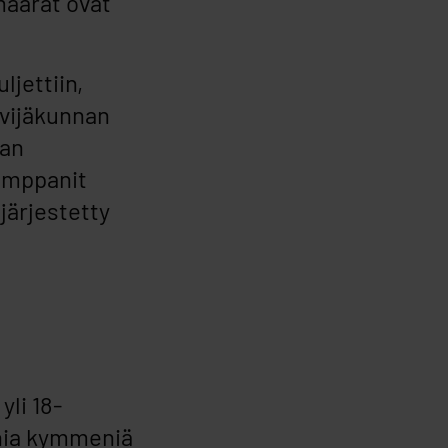
ämäärät ovat
jettiin,
ävijäkunnan
aan
kumppanit
järjestetty
li 18-
onia kymmeniä