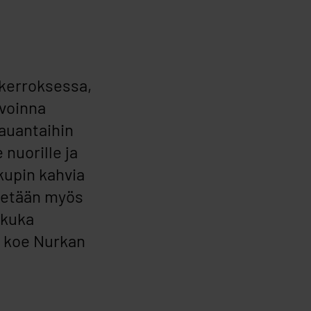
kerroksessa,
avoinna
lauantaihin
 nuorille ja
 kupin kahvia
estetään myös
 kuka
a koe Nurkan