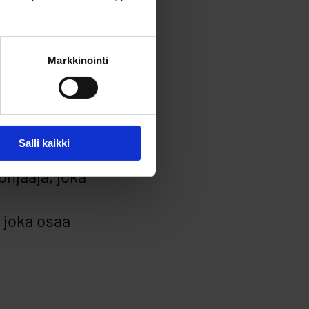
isiin. Tässä
Markkinointi
ä ohjaaja,
ttamaan
oka tuo
Salli kaikki
ia.
hjaaja, joka
 joka osaa