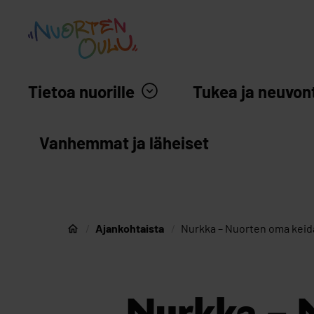
siirry sisältöön
Nuortenoulu.fi etusivu
Tietoa nuorille
Tukea ja neuvon
Vanhemmat ja läheiset
Ajankohtaista
Nurkka – Nuorten oma keid
Nuorten Oulu