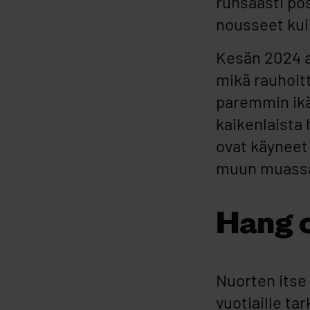
runsaasti pos
nousseet kuin
Kesän 2024 al
mikä rauhoitt
paremmin ikä
kaikenlaista
ovat käyneet
muun muassa 
Hang 
Nuorten itse 
vuotiaille ta