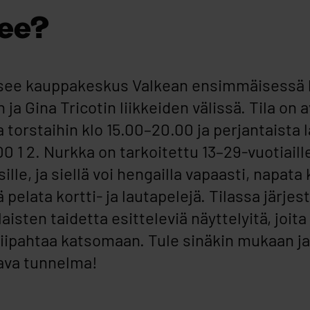
see?
tsee kauppakeskus Valkean ensimmäisessä 
ja Gina Tricotin liikkeiden välissä. Tila on 
torstaihin klo 15.00–20.00 ja perjantaista 
00 1 2. Nurkka on tarkoitettu 13–29-vuotiaille
sille, ja siellä voi hengailla vapaasti, napata
ä pelata kortti- ja lautapelejä. Tilassa järj
aisten taidetta esitteleviä näyttelyitä, joita
piipahtaa katsomaan. Tule sinäkin mukaan j
ava tunnelma!