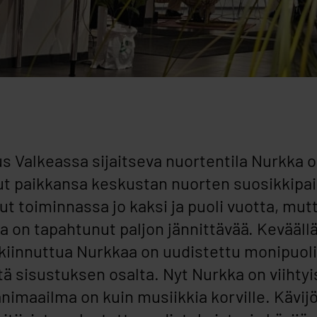
 Valkeassa sijaitseva nuortentila Nurkka 
ut paikkansa keskustan nuorten suosikkipa
ut toiminnassa jo kaksi ja puoli vuotta, mut
a on tapahtunut paljon jännittävää. Kevääll
kiinnuttua Nurkkaa on uudistettu monipuoli
tä sisustuksen osalta. Nyt Nurkka on viihty
nimaailma on kuin musiikkia korville. Kävijöi