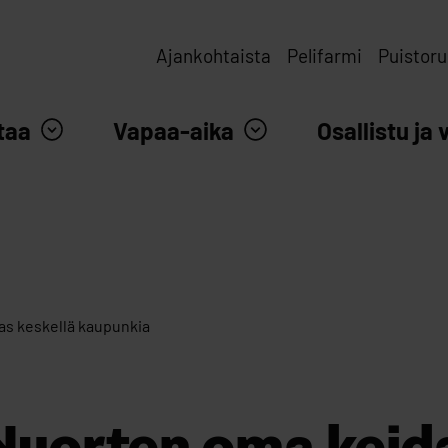
Ajankohtaista
Pelifarmi
Puistoru
taa
Vapaa-aika
Osallistu ja 
as keskellä kaupunkia