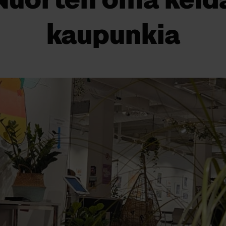
Nuorten oma keida
kaupunkia