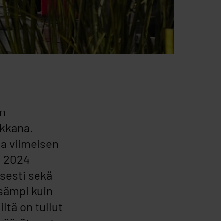
on
ikkana.
ta viimeisen
ä 2024
sesti sekä
isämpi kuin
ltä on tullut