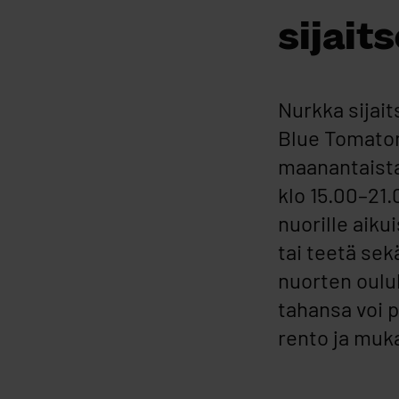
sijait
Nurkka sijai
Blue Tomaton 
maanantaista 
klo 15.00–21.
nuorille aikui
tai teetä sek
nuorten oulul
tahansa voi 
rento ja muk