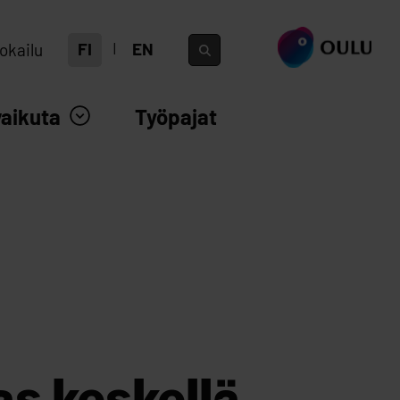
siirry ouka.fi
FI
EN
okailu
vaikuta
Työpajat