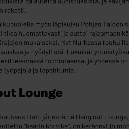
itiivista palautetta uudistuksista, ja kävij
 raketti.
kupuolella myös läpikulku Pohjan Taloon sul
i tilaa huomattavasti ja auttoi rajaamaan k
rajojen mukaiseksi. Nyt Nurkassa touhuill
 hauskaa ja hyödyllistä. Lukuisat yhteistyö
 esittelemässä toimintaansa, ja yhdessä on 
työpajoja ja tapahtumia.
out Lounge
kuukausittain järjestämä Hang out Lounge, y
rkoitettu ”baarin korvike”, on kerännyt jo m