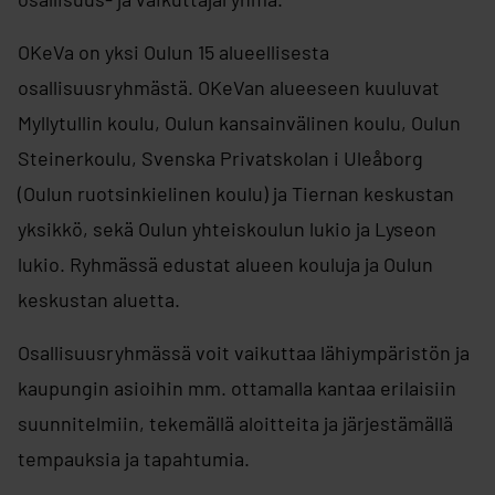
OKeVa on yksi Oulun 15 alueellisesta
osallisuusryhmästä. OKeVan alueeseen kuuluvat
Myllytullin koulu, Oulun kansainvälinen koulu, Oulun
Steinerkoulu, Svenska Privatskolan i Uleåborg
(Oulun ruotsinkielinen koulu) ja Tiernan keskustan
yksikkö, sekä Oulun yhteiskoulun lukio ja Lyseon
lukio. Ryhmässä edustat alueen kouluja ja Oulun
keskustan aluetta.
Osallisuusryhmässä voit vaikuttaa lähiympäristön ja
kaupungin asioihin mm. ottamalla kantaa erilaisiin
suunnitelmiin, tekemällä aloitteita ja järjestämällä
tempauksia ja tapahtumia.