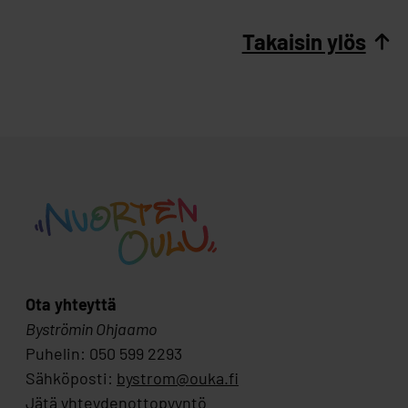
Takaisin ylös
Ota yhteyttä
Byströmin Ohjaamo
Puhelin: 050 599 2293
Sähköposti:
bystrom@ouka.fi
Jätä yhteydenottopyyntö