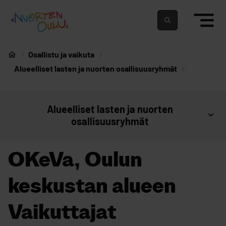
siirry sisältöön
Nuortenoulu.fi etusivu
Suomeksi
In english
Osallistu ja vaikuta
Nuorten Oulu
Alueelliset lasten ja nuorten osallisuusryhmät
Alueelliset lasten ja nuorten
Avaa sivujen valikko
osallisuusryhmät
OKeVa, Oulun
keskustan alueen
Vaikuttajat