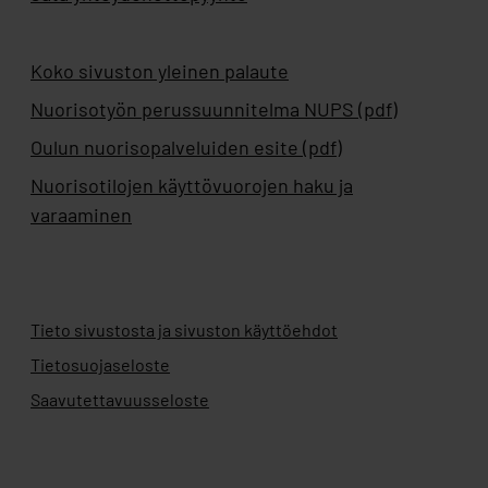
Koko sivuston yleinen palaute
Nuorisotyön perussuunnitelma NUPS (pdf)
Oulun nuorisopalveluiden esite (pdf)
Nuorisotilojen käyttövuorojen haku ja
varaaminen
Tieto sivustosta ja sivuston käyttöehdot
Tietosuojaseloste
Saavutettavuusseloste