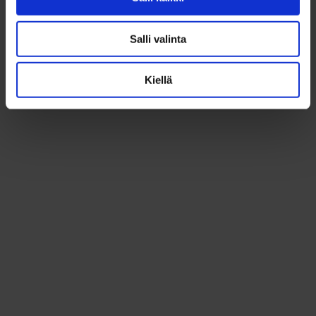
Hallituskatu 5A, 90100 Oulu
Salli valinta
Kokousmuistiot
Kiellä