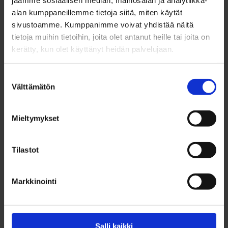
alan kumppaneillemme tietoja siitä, miten käytät
nuorisopalvelut ja ryhmää ohjaavat alueen nuoriso-
sivustoamme. Kumppanimme voivat yhdistää näitä
ohjaajat. Ideat, toiveet ja uudet jäsenet ovat
tietoja muihin tietoihin, joita olet antanut heille tai joita on
OKeVaan aina tervetulleita!
kerätty, kun olet käyttänyt heidän palvelujaan.
Suostumuksen
Välttämätön
valinta
Rii Huhtalo
Nuoriso-ohjaaja
Mieltymykset
040 139 6258
rii.huhtalo@ouka.fi
Tilastot
Nuorten Bysis
Markkinointi
044 703 8219
Salli kaikki