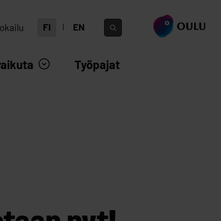
siirry ouka.fi
FI
EN
okailu
vaikuta
Työpajat