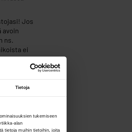
tojasi! Jos
ä avoin
n ns.
ikoista ei
tiivisuudella.
Tietoja
 ominaisuuksien tukemiseen
tiikka-alan
ietoja muihin tietoihin, joita