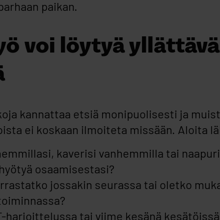
parhaan paikan.
ö voi löytyä yllättäv
ä
oja kannattaa etsiä monipuolisesti ja muist
oista ei koskaan ilmoiteta missään. Aloita lä
mmillasi, kaverisi vanhemmilla tai naapurill
i hyötyä osaamisestasi?
rrastatko jossakin seurassa tai oletko muk
 toiminnassa?
-harjoittelussa tai viime kesänä kesätöissä