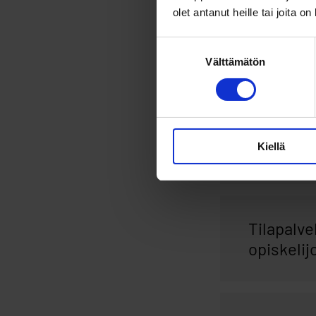
olet antanut heille tai joita o
Suostumuksen
Tutustu t
Välttämätön
valinta
vuotiaan
Kiellä
Kesätöihi
Tilapalve
opiskelijo