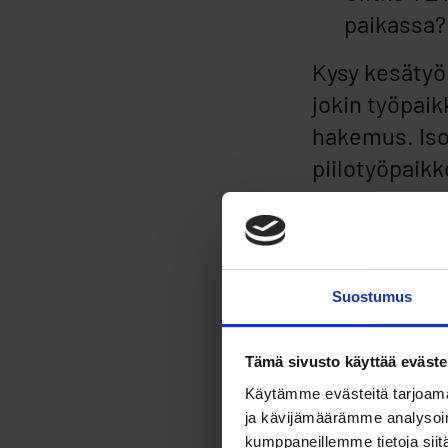
paikassa?
Kysy kesätyö
jokin työpaik
hakemus. Iso
piilotyöpaikk
ilmoiteta mis
Suostumus
Kesätö
Tämä sivusto käyttää eväste
Käytämme evästeitä tarjoama
Kesätöihi
ja kävijämäärämme analysoim
kumppaneillemme tietoja siitä