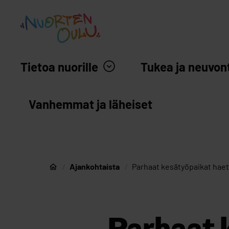
siirry sisältöön
Nuortenoulu.fi etusivu
Tietoa nuorille
Tukea ja neuvon
Vanhemmat ja läheiset
Ajankohtaista
Parhaat kesätyöpaikat haet
Nuorten Oulu