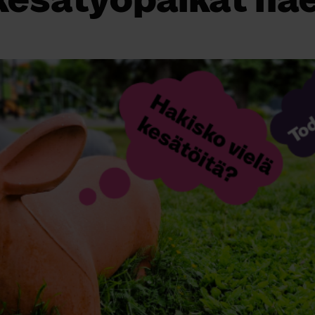
kesätyöpaikat hae