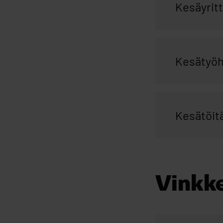
Kesäyritt
Kesätyöhar
Kesätöitä
Vinkke
Ohita upotus: Vinkk