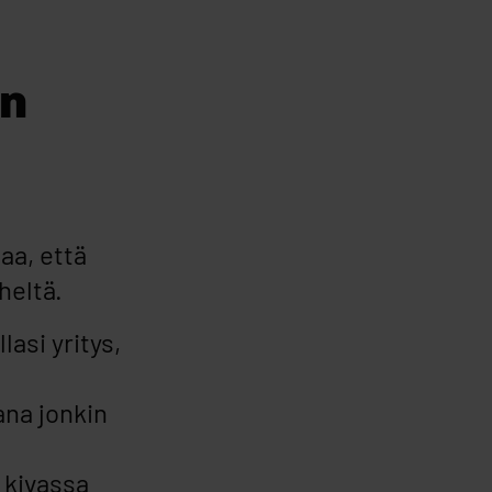
än
aa, että
heltä.
asi yritys,
ana jonkin
 kivassa