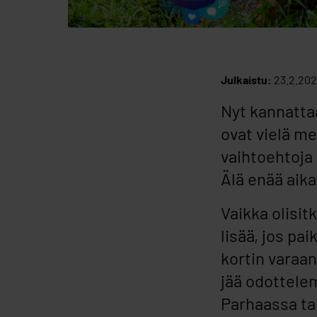
Julkaistu:
23.2.20
Nyt kannatta
ovat vielä me
vaihtoehtoja 
Älä enää aika
Vaikka olisit
lisää, jos pa
kortin varaa
jää odottele
Parhaassa ta