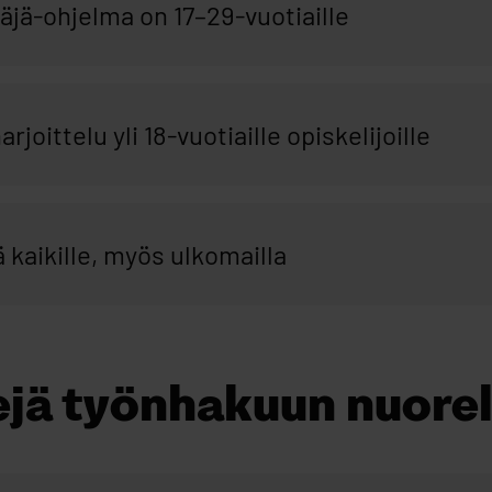
äjä-ohjelma on 17–29-vuotiaille
joittelu yli 18-vuotiaille opiskelijoille
 kaikille, myös ulkomailla
jä työnhakuun nuorel
ejä työnhakuun nuorelle.