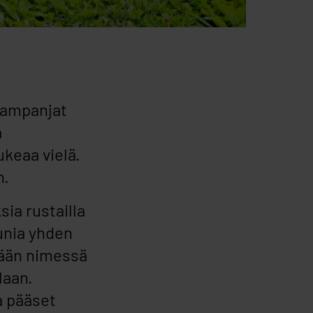
kampanjat
a
ukeaa vielä.
n.
ia rustailla
uunia yhden
sään nimessä
laan.
a pääset