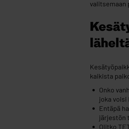
valitsemaan 
Kesäty
lähelt
Kesätyöpaikk
kaikista paik
Onko vanhe
joka vois
Entäpä ha
järjestön
Olitko TET