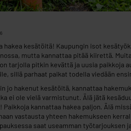
26
a hakea kesätöitä! Kaupungin isot kesätyö
nossa, mutta kannattaa pitää kiirettä. Muit
on tarjolla pitkin kevättä ja uusia paikkoja a
ile, sillä parhaat paikat todella viedään ensi
kin jo hakenut kesätöitä, kannattaa hakemuks
ikka ei ole vielä varmistunut. Älä jätä kesäd
n! Paikkoja kannattaa hakea paljon. Älä mis
maan vastausta yhteen hakemukseen kerral
pauksessa saat useamman työtarjouksen j