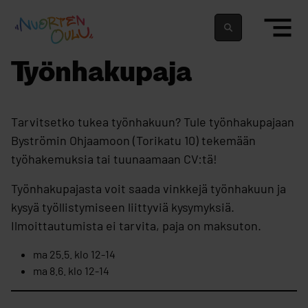
siirry sisältöön
Nuortenoulu.fi etusivu
Suomeksi
In english
Työnhakupaja
Tarvitsetko tukea työnhakuun? Tule työnhakupajaan
Byströmin Ohjaamoon (Torikatu 10) tekemään
työhakemuksia tai tuunaamaan CV:tä!
Työnhakupajasta voit saada vinkkejä työnhakuun ja
kysyä työllistymiseen liittyviä kysymyksiä.
Ilmoittautumista ei tarvita, paja on maksuton.
ma 25.5. klo 12-14
ma 8.6. klo 12-14