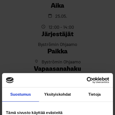
Aika
25.05.
12:00 - 14:00
Järjestäjät
Byströmin Ohjaamo
Paikka
Byströmin Ohjaamo
Vapaasanahaku
apua työnhakuun, työnhaku, työnhakupaja
Suostumus
Yksityiskohdat
Tietoja
Tämä sivusto käyttää evästeitä