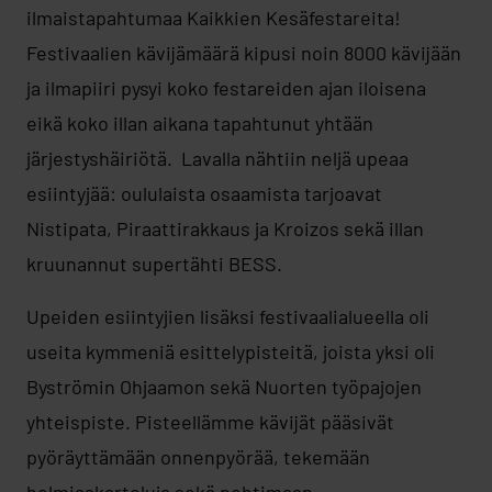
ilmaistapahtumaa Kaikkien Kesäfestareita!
Festivaalien kävijämäärä kipusi noin 8000 kävijään
ja ilmapiiri pysyi koko festareiden ajan iloisena
eikä koko illan aikana tapahtunut yhtään
järjestyshäiriötä. Lavalla nähtiin neljä upeaa
esiintyjää: oululaista osaamista tarjoavat
Nistipata, Piraattirakkaus ja Kroizos sekä illan
kruunannut supertähti BESS.
Upeiden esiintyjien lisäksi festivaalialueella oli
useita kymmeniä esittelypisteitä, joista yksi oli
Byströmin Ohjaamon sekä Nuorten työpajojen
yhteispiste. Pisteellämme kävijät pääsivät
pyöräyttämään onnenpyörää, tekemään