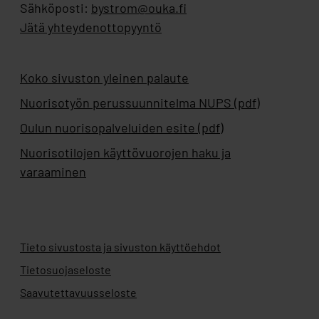
Sähköposti:
bystrom@ouka.fi
Jätä yhteydenottopyyntö
Koko sivuston yleinen palaute
Nuorisotyön perussuunnitelma NUPS (pdf)
Oulun nuorisopalveluiden esite (pdf)
Nuorisotilojen käyttövuorojen haku ja
varaaminen
Tieto sivustosta ja sivuston käyttöehdot
Tietosuojaseloste
Saavutettavuusseloste