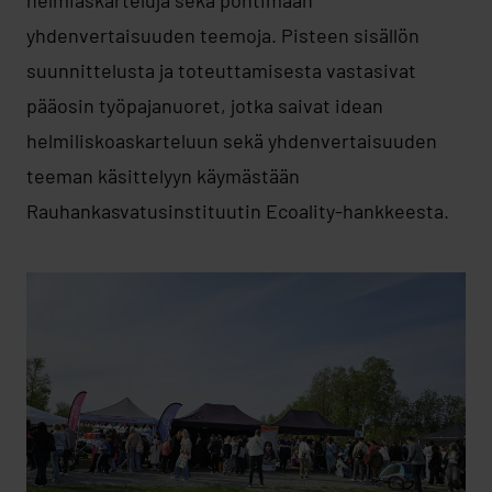
helmiaskarteluja sekä pohtimaan
yhdenvertaisuuden teemoja. Pisteen sisällön
suunnittelusta ja toteuttamisesta vastasivat
pääosin työpajanuoret, jotka saivat idean
helmiliskoaskarteluun sekä yhdenvertaisuuden
teeman käsittelyyn käymästään
Rauhankasvatusinstituutin Ecoality-hankkeesta.