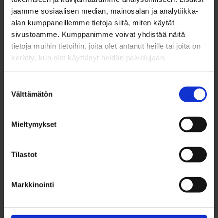
upea livemusiikki – mitä muuta voikaan toivoa?
jaamme sosiaalisen median, mainosalan ja analytiikka-
alan kumppaneillemme tietoja siitä, miten käytät
Kirjoittaja: Riikka Merkkiniemi, Byströmin Ohjaamo
sivustoamme. Kumppanimme voivat yhdistää näitä
tietoja muihin tietoihin, joita olet antanut heille tai joita on
kerätty, kun olet käyttänyt heidän palvelujaan.
Suostumuksen
Välttämätön
valinta
Mieltymykset
Tilastot
Markkinointi