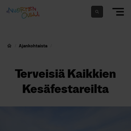
siirry sisältöön
Nuortenoulu.fi etusivu
Suomeksi
In english
Ajankohtaista
Nuorten Oulu
Terveisiä Kaikkien
Kesäfestareilta