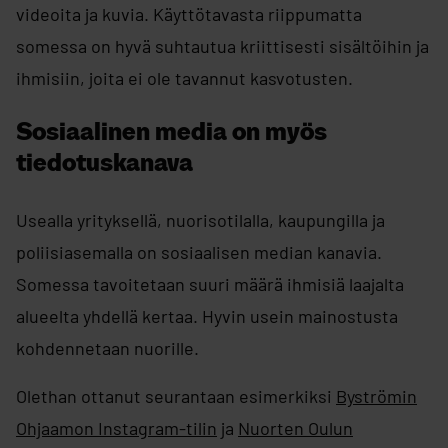
videoita ja kuvia. Käyttötavasta riippumatta
somessa on hyvä suhtautua kriittisesti sisältöihin ja
ihmisiin, joita ei ole tavannut kasvotusten.
Sosiaalinen media on myös
tiedotuskanava
Usealla yrityksellä, nuorisotilalla, kaupungilla ja
poliisiasemalla on sosiaalisen median kanavia.
Somessa tavoitetaan suuri määrä ihmisiä laajalta
alueelta yhdellä kertaa. Hyvin usein mainostusta
kohdennetaan nuorille.
Olethan ottanut seurantaan esimerkiksi
Byströmin
Ohjaamon Instagram-tilin
ja
Nuorten Oulun