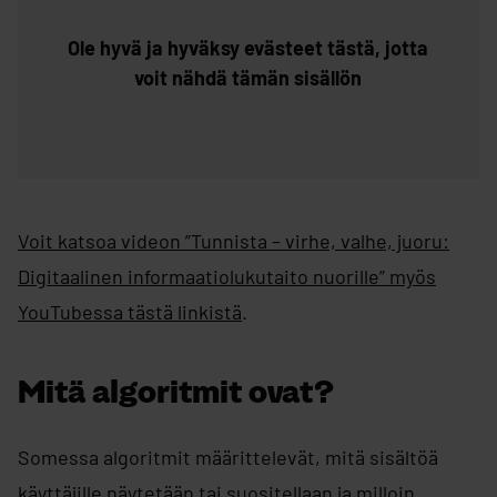
Ole hyvä ja hyväksy evästeet tästä, jotta
voit nähdä tämän sisällön
Voit katsoa videon ”Tunnista – virhe, valhe, juoru:
Digitaalinen informaatiolukutaito nuorille” myös
YouTubessa tästä linkistä
.
Mitä algoritmit ovat?​
Somessa algoritmit määrittelevät, mitä sisältöä
käyttäjille näytetään tai suositellaan ja milloin.