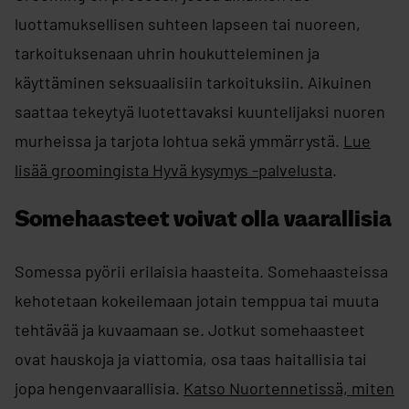
luottamuksellisen suhteen lapseen tai nuoreen,
tarkoituksenaan uhrin houkutteleminen ja
käyttäminen seksuaalisiin tarkoituksiin. Aikuinen
saattaa tekeytyä luotettavaksi kuuntelijaksi nuoren
murheissa ja tarjota lohtua sekä ymmärrystä.
​Lue
lisää groomingista Hyvä kysymys -palvelusta
.
Somehaasteet voivat olla vaarallisia
Somessa pyörii erilaisia haasteita. Somehaasteissa
kehotetaan kokeilemaan jotain temppua tai muuta
tehtävää ja kuvaamaan se. Jotkut somehaasteet
ovat hauskoja ja viattomia, osa taas haitallisia tai
jopa hengenvaarallisia.
Katso Nuortennetissä, miten