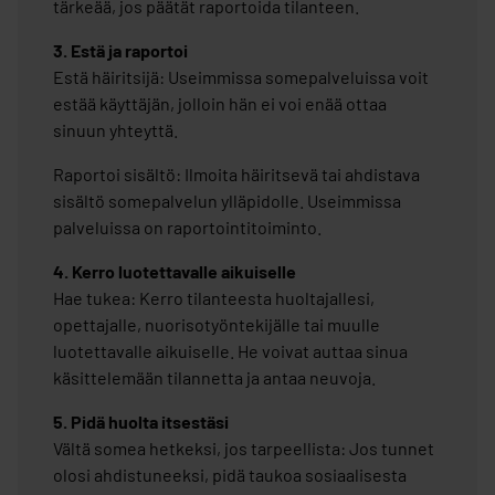
tärkeää, jos päätät raportoida tilanteen.​
3. Estä ja raportoi​
Estä häiritsijä: Useimmissa somepalveluissa voit
estää käyttäjän, jolloin hän ei voi enää ottaa
sinuun yhteyttä.​
Raportoi sisältö: Ilmoita häiritsevä tai ahdistava
sisältö somepalvelun ylläpidolle. Useimmissa
palveluissa on raportointitoiminto.​
4. Kerro luotettavalle aikuiselle
Hae tukea: Kerro tilanteesta huoltajallesi,
opettajalle, nuorisotyöntekijälle tai muulle
luotettavalle aikuiselle. He voivat auttaa sinua
käsittelemään tilannetta ja antaa neuvoja.​
5. Pidä huolta itsestäsi​
Vältä somea hetkeksi, jos tarpeellista: Jos tunnet
olosi ahdistuneeksi, pidä taukoa sosiaalisesta