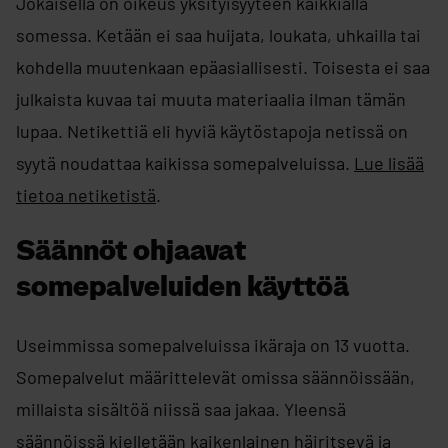
Jokaisella on oikeus yksityisyyteen kaikkialla
somessa. Ketään ei saa huijata, loukata, uhkailla tai
kohdella muutenkaan epäasiallisesti. Toisesta ei saa
julkaista kuvaa tai muuta materiaalia ilman tämän
lupaa. Netikettiä eli hyviä käytöstapoja netissä on
syytä noudattaa kaikissa somepalveluissa.
Lue lisää
tietoa netiketistä
.
Säännöt ohjaavat
somepalveluiden käyttöä
Useimmissa somepalveluissa ikäraja on 13 vuotta.​
Somepalvelut määrittelevät omissa säännöissään,
millaista sisältöä niissä saa jakaa. Yleensä
säännöissä kielletään kaikenlainen häiritsevä ja