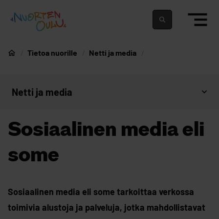
siirry sisältöön
Nuortenoulu.fi etusivu
Suomeksi
In english
Tietoa nuorille
Netti ja media
Nuorten Oulu
Netti ja media
Avaa sivujen valikko
Sosiaalinen media eli
some
Sosiaalinen media eli some tarkoittaa verkossa
toimivia alustoja ja palveluja, jotka mahdollistavat