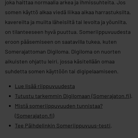
joka haittaa normaalia arkea ja ihmissuhteita. Jos
somen käyttö alkaa viedä liikaa aikaa harrastuksilta,
kavereilta ja muilta läheisiltä tai levolta ja yöunilta,
on tilanteeseen hyvä puuttua. Someriippuvuudesta
eroon pääsemiseen on saatavilla tukea, kuten
Somerajattoman Digiloma. Digiloma on nuorten
aikuisten ohjattu leiri, jossa käsitellään omaa
suhdetta somen käyttöön tai digipelaamiseen.
Lue lisää riippuvuudesta
Tutustu tarkemmin Digilomaan (Somerajaton.fi)
.
Mistä someriippuvuuden tunnistaa?
(Somerajaton.fi)
Tee Päihdelinkin Someriippuvuus-testi
.​