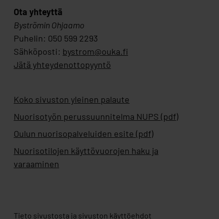
Ota yhteyttä
Byströmin Ohjaamo
Puhelin: 050 599 2293
Sähköposti:
bystrom@ouka.fi
Jätä yhteydenottopyyntö
Koko sivuston yleinen palaute
Nuorisotyön perussuunnitelma NUPS (pdf)
Oulun nuorisopalveluiden esite (pdf)
Nuorisotilojen käyttövuorojen haku ja
varaaminen
Tieto sivustosta ja sivuston käyttöehdot