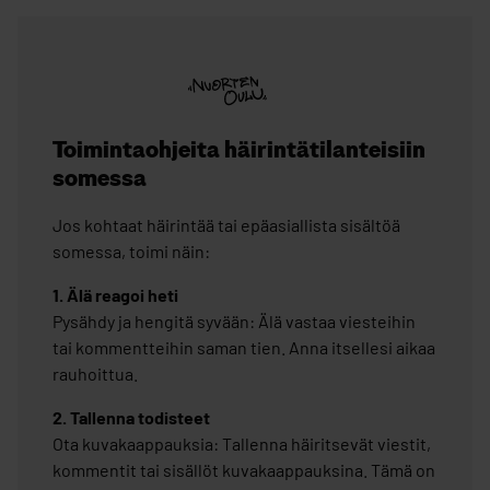
Toimintaohjeita häirintätilanteisiin
somessa
Jos kohtaat häirintää tai epäasiallista sisältöä
somessa, toimi näin:
1. Älä reagoi heti​
Pysähdy ja hengitä syvään: Älä vastaa viesteihin
tai kommentteihin saman tien. Anna itsellesi aikaa
rauhoittua.​
2. Tallenna todisteet​
Ota kuvakaappauksia: Tallenna häiritsevät viestit,
kommentit tai sisällöt kuvakaappauksina. Tämä on