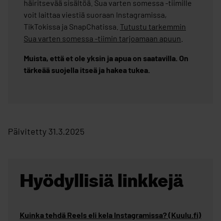
häiritsevää sisältöä. Sua varten somessa -tiimille
voit laittaa viestiä suoraan Instagramissa,
TikTokissa ja SnapChatissa.
Tutustu tarkemmin
Sua varten somessa -tiimin tarjoamaan apuun
.​
Muista, että et ole yksin ja apua on saatavilla. On
tärkeää suojella itseä ja hakea tukea.​
Päivitetty 31.3.2025
Hyödyllisiä linkkejä
Kuinka tehdä Reels eli kela Instagramissa?​ (Kuulu.fi)