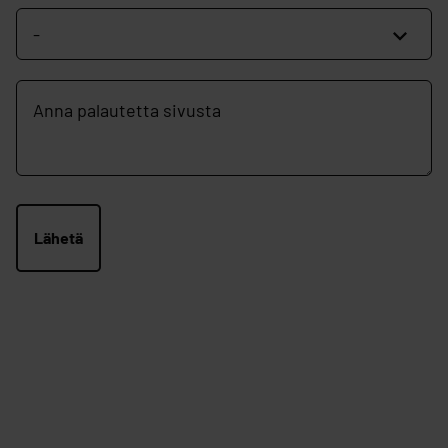
sivu
hyödyllinen?
Vapaamuotoinen
palautekenttä