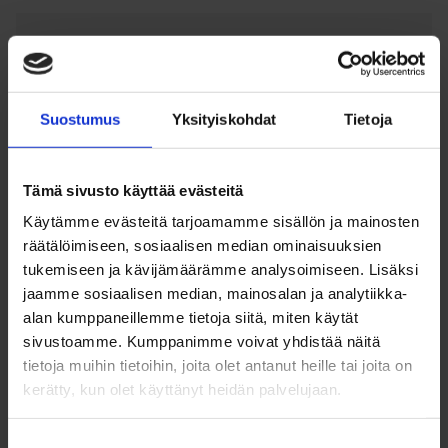
X (entinen Twitter)
Suostumus
Yksityiskohdat
Tietoja
Threads
Tämä sivusto käyttää evästeitä
Käytämme evästeitä tarjoamamme sisällön ja mainosten
Sosiaalisen median
räätälöimiseen, sosiaalisen median ominaisuuksien
tukemiseen ja kävijämäärämme analysoimiseen. Lisäksi
haittapuolet
jaamme sosiaalisen median, mainosalan ja analytiikka-
alan kumppaneillemme tietoja siitä, miten käytät
Valtaosa nuorista käyttää sosiaalista mediaa
sivustoamme. Kumppanimme voivat yhdistää näitä
päivittäin. Moni useita tunteja päivässä. Nuoret
tietoja muihin tietoihin, joita olet antanut heille tai joita on
kerätty, kun olet käyttänyt heidän palvelujaan.
käyttävät somea huomattavasti enemmän kuin
aikuisväestö. Vaikka somessa on paljon
Suostumuksen