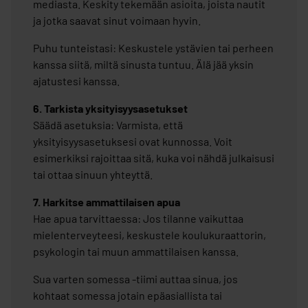
mediasta. Keskity tekemään asioita, joista nautit
ja jotka saavat sinut voimaan hyvin.​
Puhu tunteistasi: Keskustele ystävien tai perheen
kanssa siitä, miltä sinusta tuntuu. Älä jää yksin
ajatustesi kanssa.​
6. Tarkista yksityisyysasetukset​
Säädä asetuksia: Varmista, että
yksityisyysasetuksesi ovat kunnossa. Voit
esimerkiksi rajoittaa sitä, kuka voi nähdä julkaisusi
tai ottaa sinuun yhteyttä.​
7. Harkitse ammattilaisen apua
Hae apua tarvittaessa: Jos tilanne vaikuttaa
mielenterveyteesi, keskustele koulukuraattorin,
psykologin tai muun ammattilaisen kanssa.​
Sua varten somessa -tiimi auttaa sinua, jos
kohtaat somessa jotain epäasiallista tai