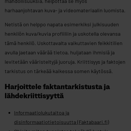
mahdollisuuksia, helpottaa se myös
harhaanjohtavan kuva- ja videomateriaalin luomista.
Netistä on helppo napata esimerkiksi julkisuuden
henkilön kuva/kuvia profiiliin ja uskotella olevansa
tämä henkilö. Uskottavalta vaikuttavien feikkitilien
avulla jaetaan väärää tietoa, huijataan ihmisiä ja
levitetään vääristeltyjä juoruja. Kriittisyys ja faktojen
tarkistus on tärkeää kaikessa somen käytössä.​
Harjoittele faktantarkistusta ja
lähdekriittisyyttä
Informaatiolukutaitoa ja
disinformaatiotietoisuutta (Faktabaari.fi)