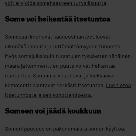
voit arvioida somehaasteen turvallisuutta
. ​
Some voi heikentää itsetuntoa
Somessa ilmenevät kauneusihanteet luovat
ulkonäköpaineita ja riittämättömyyden tunnetta.
Myös somejulkaisuihin saatujen tykkäysten vähäinen
määrä ja kommenttien puute voivat heikentää
itsetuntoa. Samoin arvostelevat ja loukkaavat
kommentit alentavat herkästi itsetuntoa.
Lue tietoa
itsetunnosta ja sen kohottamisesta
.
Someen voi jäädä koukkuun
Someriippuvuus on pakonomaista somen käyttöä,