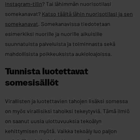
Instagram-tilin
? Tai lähimmän nuorisotilasi
somekanavat?
Katso täältä lähin nuorisotilasi ja sen
somekanavat
. ​Somekanavissa tiedotetaan
esimerkiksi nuorille ja nuorille aikuisille
suunnatuista palveluista ja toiminnasta sekä
mahdollisista poikkeuksista aukioloajoissa.
Tunnista luotettavat
somesisällöt
Virallisten ja luotettavien tahojen lisäksi somessa
on myös virallisiksi tahoiksi tekeytyviä. Tämä ilmiö
on saanut uusia ulottuvuuksia tekoälyn
kehittymisen myötä. Vaikka tekoäly luo paljon