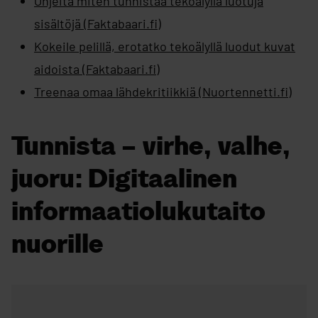
Ohjeita miten tunnistaa tekoälyllä luotuja
sisältöjä (Faktabaari.fi)
Kokeile pelillä, erotatko tekoälyllä luodut kuvat
aidoista (Faktabaari.fi)
Treenaa omaa lähdekritiikkiä (Nuortennetti.fi)
Tunnista – virhe, valhe,
juoru: Digitaalinen
informaatiolukutaito
nuorille
Ohita upotus: Katso YouTube-video virheiden, valheiden ja juo