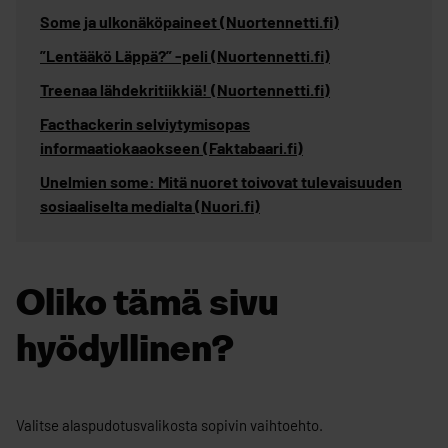
Some ja ulkonäköpaineet (Nuortennetti.fi)
”Lentääkö Läppä?” -peli (Nuortennetti.fi)
Treenaa lähdekritiikkiä! (Nuortennetti.fi)
Facthackerin selviytymisopas
informaatiokaaokseen (Faktabaari.fi)
Unelmien some: Mitä nuoret toivovat tulevaisuuden
sosiaaliselta medialta (Nuori.fi)
Oliko tämä sivu
hyödyllinen?
Oliko
Valitse alaspudotusvalikosta sopivin vaihtoehto.
tämä