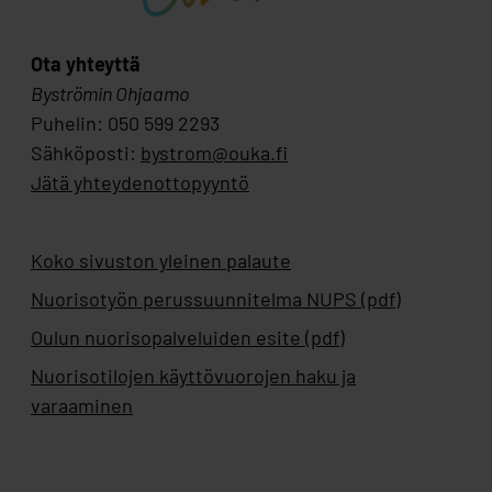
Ota yhteyttä
Byströmin Ohjaamo
Puhelin: 050 599 2293
Sähköposti:
bystrom@ouka.fi
Jätä yhteydenottopyyntö
Koko sivuston yleinen palaute
Nuorisotyön perussuunnitelma NUPS (pdf)
Oulun nuorisopalveluiden esite (pdf)
Nuorisotilojen käyttövuorojen haku ja
varaaminen