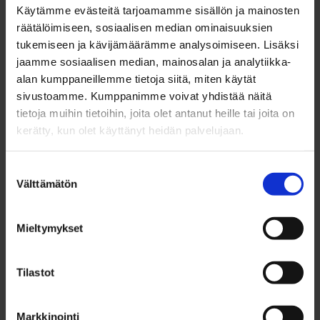
Käytämme evästeitä tarjoamamme sisällön ja mainosten
Minna Asikainen
räätälöimiseen, sosiaalisen median ominaisuuksien
Työvalmentaja
tukemiseen ja kävijämäärämme analysoimiseen. Lisäksi
jaamme sosiaalisen median, mainosalan ja analytiikka-
040 073 9684
alan kumppaneillemme tietoja siitä, miten käytät
minna.m.asikainen@ouka.fi
sivustoamme. Kumppanimme voivat yhdistää näitä
tietoja muihin tietoihin, joita olet antanut heille tai joita on
kerätty, kun olet käyttänyt heidän palvelujaan.
Tiina Sorakangas
Yksilövalmentaja
Suostumuksen
Välttämätön
valinta
040 062 9320
tiina.sorakangas@ouka.fi
Mieltymykset
Tilastot
Markkinointi