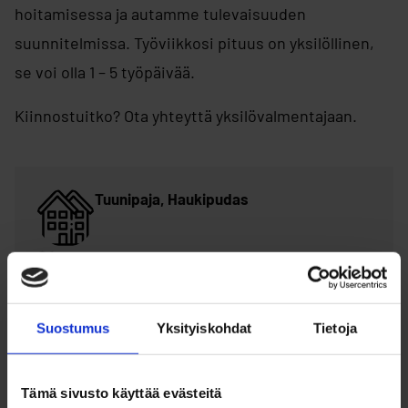
hoitamisessa ja autamme tulevaisuuden
suunnitelmissa. Työviikkosi pituus on yksilöllinen,
se voi olla 1 – 5 työpäivää.
Kiinnostuitko? Ota yhteyttä yksilövalmentajaan.
Tuunipaja, Haukipudas
Jatulin liikuntakeskus, Jokelantie 20, 90830 Oulu
Suostumus
Yksityiskohdat
Tietoja
Valmentajat
Tämä sivusto käyttää evästeitä