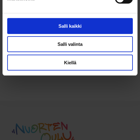
Salli kaikki
Salli valinta
Kiellä
Takaisin ylös