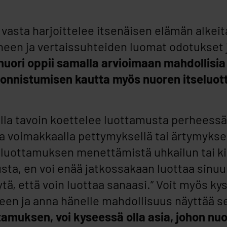
asta harjoittelee itsenäisen elämän alkeit
rheen ja vertaissuhteiden luomat odotukset 
uori oppii samalla arvioimaan mahdollisia 
a onnistumisen kautta myös nuoren itseluo
ulla tavoin koettelee luottamusta perheessä
a voimakkaalla pettymyksellä tai ärtymyksel
 luottamuksen menettämistä uhkailun tai ki
usta, en voi enää jatkossakaan luottaa sinuu
tä, että voin luottaa sanaasi.” Voit myös ky
teen ja anna hänelle mahdollisuus näyttää s
tamuksen, voi kyseessä olla asia, johon nuo