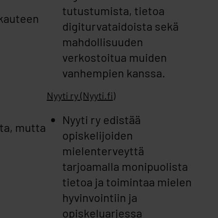
tutustumista, tietoa
kauteen
digiturvataidoista sekä
mahdollisuuden
verkostoitua muiden
vanhempien kanssa.
Nyyti ry (Nyyti.fi)
Nyyti ry edistää
ta, mutta
opiskelijoiden
mielenterveyttä
tarjoamalla monipuolista
tietoa ja toimintaa mielen
hyvinvointiin ja
opiskeluarjessa