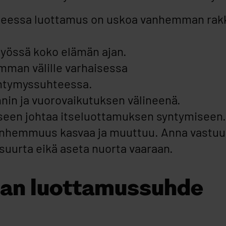
teessa luottamus on uskoa vanhemman rak
työssä koko elämän ajan.
mman välille varhaisessa
intymyssuhteessa.
nnin ja vuorovaikutuksen välineenä.
seen johtaa itseluottamuksen syntymiseen.
vanhemmuus kasvaa ja muuttuu. Anna vastuu
n suurta eikä aseta nuorta vaaraan.
an luottamussuhde