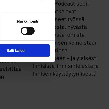
podcast. Podcast sopii
kaikille, jotka ovat
kiinnostuneet työssä
Markkinointi
jaksamisesta, hyvästä
johtamisesta, omista
vaikuttamisen keinoistaan
a voi
hyvinvointinsa
Salli kaikki
edistämiseen – ja yleisesti
 nuoret
ihmisistä, ihmismielestä ja
elvittää,
ihmisen käyttäytymisestä.
an