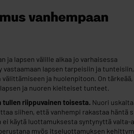
tamus vanhempaan
 lapsen välille alkaa jo varhaisessa
vastaamaan lapsen tarpeisiin ja tunteisiin,
 välittämiseen ja huolenpitoon. On tärkeää,
apsen ja nuoren kielteiset tunteet.
tullen riippuvainen toisesta.
Nuori uskalta
uottaa siihen, että vanhempi rakastaa häntä si
en ei käytä luottamuksesta syntynyttä valta
perustana myös itseluottamuksen kehittymi