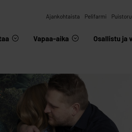
Ajankohtaista
Pelifarmi
Puistoru
taa
Vapaa-aika
Osallistu ja 