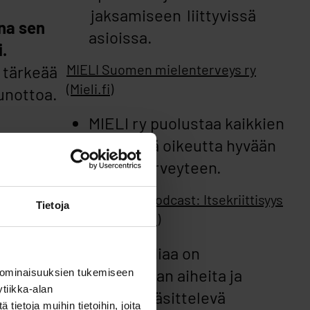
jaksamiseen liittyvissä
na sen
asioissa.
.
MIELI Suomen mielenterveys ry
 tärkeää
(Mieli.fi)
unottoa.
MIELI ry puolustaa kaikkien
yhtäläistä oikeutta hyvään
mielenterveyteen.
ksia, ja
Psykopodiaa-podcast: Itsekriittisyys
Tietoja
heen että
(Ninalyytinen.fi)
ista.
Psykopodiaa on
stä
psykologian aiheita ja
 ominaisuuksien tukemiseen
tiikka-alan
ilmiöitä käsittelevä
ietoja muihin tietoihin, joita