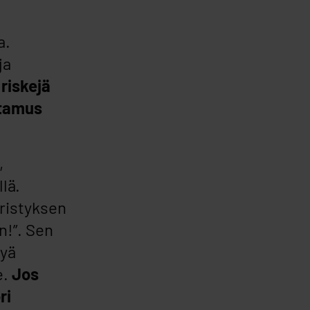
a.
ja
riskejä
ttamus
,
lä.
ristyksen
n!”. Sen
syä
e.
Jos
ri