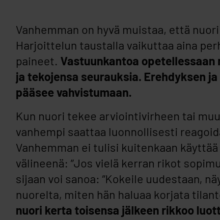
Vanhemman on hyvä muistaa, että nuori v
Harjoittelun taustalla vaikuttaa aina pe
paineet.
Vastuunkantoa opetellessaan n
ja tekojensa seurauksia. Erehdyksen j
pääsee vahvistumaan.
Kun nuori tekee arviointivirheen tai mu
vanhempi saattaa luonnollisesti reagoid
Vanhemman ei tulisi kuitenkaan käyttää
välineenä: ”Jos vielä kerran rikot sopim
sijaan voi sanoa: ”Kokeile uudestaan, näy
nuorelta, miten hän haluaa korjata tilan
nuori kerta toisensa jälkeen rikkoo luot