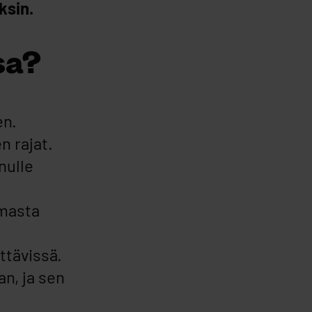
ksin.
sa?
en.
n rajat.
nulle
mmasta
ettävissä.
an, ja sen