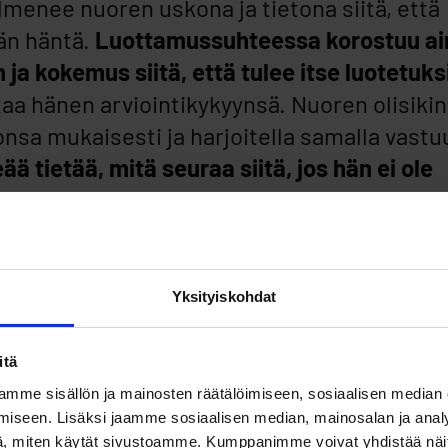
enee nuoren uskona ja tietona siitä, että
än häntä.
Luottamussuhteessa korostuu ai
 ja kokemus siitä, että tulee itse luotetuksi
taa hänen arviointikykyynsä. Nuoren olisikin
sa mukaisesti ja harjoitella samalla vastu
 tietää, mitä seuraa siitä, jos hän ei ole
mussuhteessa korostuu myös mahdollisuus
nhemman on tärkeää kuunnella nuoren ajatu
Yksityiskohdat
ja päätösten suhteen.
Vanhempi voi sekä pu
iä oikein toimimisen positiivisista seurauks
itä
aan, vanhemman antama esimerkki myönteise
mme sisällön ja mainosten räätälöimiseen, sosiaalisen median
i nuoren mieleen.
iseen. Lisäksi jaamme sosiaalisen median, mainosalan ja analy
, miten käytät sivustoamme. Kumppanimme voivat yhdistää näitä t