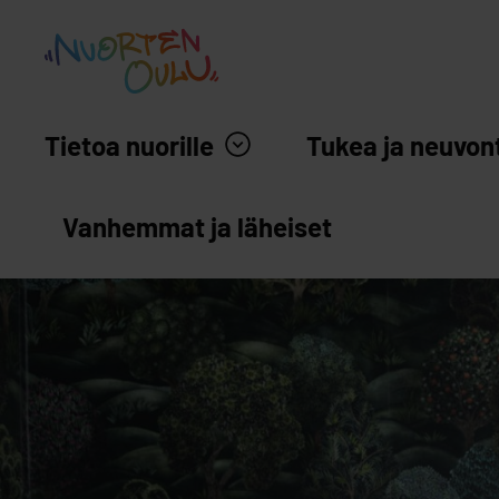
siirry sisältöön
Nuortenoulu.fi etusivu
Tietoa nuorille
Tukea ja neuvon
Vanhemmat ja läheiset