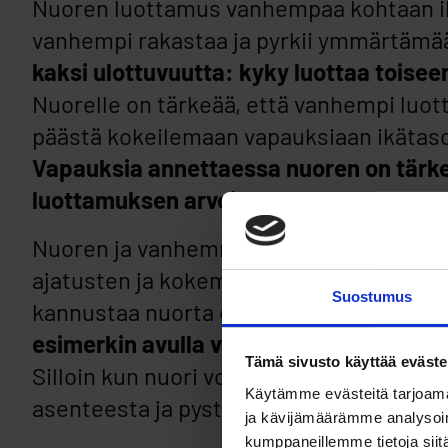
Nuoren luottamus vanhempaa kohtaan ilm
vanhempi rakastaa ja pyrkii ymmärtämä
kaksi ulottuvuutta: kyky luottaa toiseen
Nuorelle on tärkeää, että vanhempi luot
päästä kokeilemaan vapauksiaan ikätason
Vapauksia annettaessa nuoren on tärkeää
luottamuksen arvoinen.
Nuoren ja vanhemman välisessä luotta
ajatusten ja kokemusten jakamiseen. Va
Suostumus
kannustaa nuorta erilaisten valintojen 
esimerkin avulla välittää nuorelle viest
Tämä sivusto käyttää eväste
Silloin kun nuori voi luottaa vanhemp
Käytämme evästeitä tarjoama
asenteesta ja pystyvyydestä jää herkäst
ja kävijämäärämme analysoim
kumppaneillemme tietoja siitä