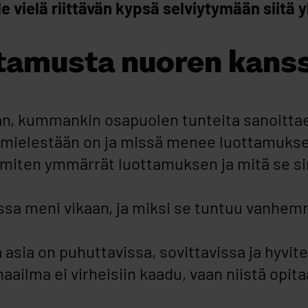
 vielä riittävän kypsä selviytymään siitä y
ottamusta nuoren kans
n, kummankin osapuolen tunteita sanoitta
 mielestään on ja missä menee luottamukse
miten ymmärrät luottamuksen ja mitä se si
ssa meni vikaan, ja miksi se tuntuu vanhe
ä asia on puhuttavissa, sovittavissa ja hyvit
aailma ei virheisiin kaadu, vaan niistä opita
.