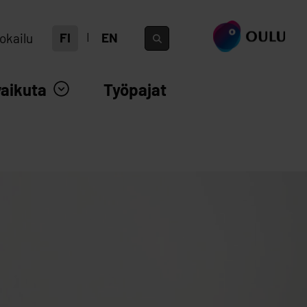
siirry ouka.fi
FI
EN
okailu
vaikuta
Työpajat