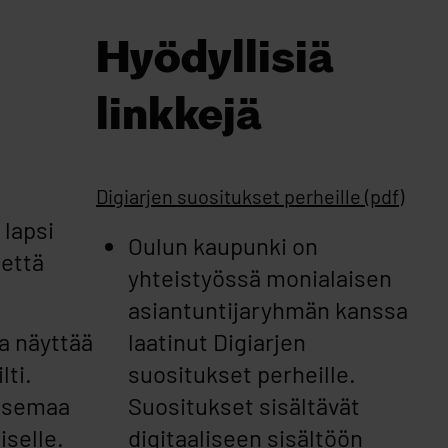
Hyödyllisiä
linkkejä
Digiarjen suositukset perheille (pdf)
 lapsi
Oulun kaupunki on
 että
yhteistyössä monialaisen
asiantuntijaryhmän kanssa
a näyttää
laatinut Digiarjen
lti.
suositukset perheille.
-asemaa
Suositukset sisältävät
selle.
digitaaliseen sisältöön