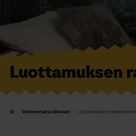
Luottamuksen r
Vanhemmat ja läheiset
Luottamuksen rakentamin
Nuorten Oulu