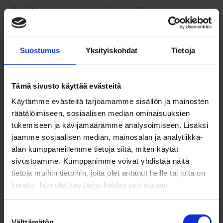
ilmoittautuminen ruotsin tunneille, omien
pelkojen ja tavoitteiden pohtiminen sekä
tutustuminen työpaikan autoihin ja peräkärryihin,
Suostumus
Yksityiskohdat
Tietoja
joita tulevissa työtehtävissämme pääsemme
käyttämään.
Tämä sivusto käyttää evästeitä
Ensimmäisen niin sanotusti yleisen
Käytämme evästeitä tarjoamamme sisällön ja mainosten
orientaatioviikon jälkeen oli vuorossa
räätälöimiseen, sosiaalisen median ominaisuuksien
tukemiseen ja kävijämäärämme analysoimiseen. Lisäksi
orientaatioviikot niin sanotusti omassa
jaamme sosiaalisen median, mainosalan ja analytiikka-
organisaatiossamme. Kaikki me samaan aikaan
alan kumppaneillemme tietoja siitä, miten käytät
aloittaneet vapaaehtoiset työskentelemme siis
sivustoamme. Kumppanimme voivat yhdistää näitä
tietoja muihin tietoihin, joita olet antanut heille tai joita on
samassa talossa, mutta yhteensä kolmen eri
kerätty, kun olet käyttänyt heidän palvelujaan.
organisaation alla. Parin seuraavan viikon
työtehtävät keskittyivät lähinnä siihen, että
Suostumuksen
Välttämätön