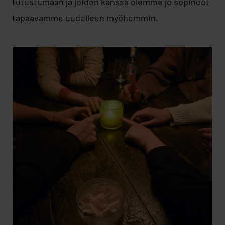
tutustumaan ja joiden kanssa olemme jo sopineet
tapaavamme uudelleen myöhemmin.