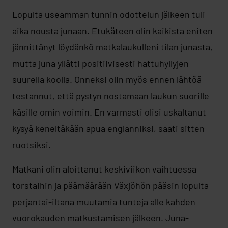
Lopulta useamman tunnin odottelun jälkeen tuli
aika nousta junaan. Etukäteen olin kaikista eniten
jännittänyt löydänkö matkalaukulleni tilan junasta,
mutta juna yllätti positiivisesti hattuhyllyjen
suurella koolla. Onneksi olin myös ennen lähtöä
testannut, että pystyn nostamaan laukun suorille
käsille omin voimin. En varmasti olisi uskaltanut
kysyä keneltäkään apua englanniksi, saati sitten
ruotsiksi.
Matkani olin aloittanut keskiviikon vaihtuessa
torstaihin ja päämäärään Växjöhön pääsin lopulta
perjantai-iltana muutamia tunteja alle kahden
vuorokauden matkustamisen jälkeen. Juna-