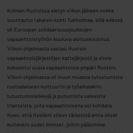
Kolmen Ruotsissa eletyn viikon jälkeen nokka
suuntautui takaisin kohti Tukholmaa, sillä edessä
oli Euroopan solidaarisuusjoukkojen
vapaaehtoistyöhön kuuluva aloituskoulutus.
Viikon ohjelmasta vastasi Ruotsin
vapaaehtoisjärjestöjen kattojärjestö ja sinne
kokoontui uusia vapaaehtoisia ympäri Ruotsin.
Viikon ohjelmassa oli muun muassa tutustumista
ruotsalaiseen kulttuuriin ja työaikalakiin,
tutustumisleikkejä ja puhumista vaikeista
tilanteista, joita vapaaehtoisena voi kohdata.
Koen, että itselleni viikon tärkeintä antia olivat
kuitenkin uudet ihmiset, joihin pääsimme