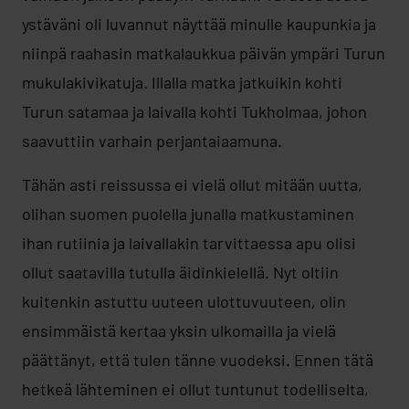
ystäväni oli luvannut näyttää minulle kaupunkia ja
niinpä raahasin matkalaukkua päivän ympäri Turun
mukulakivikatuja. Illalla matka jatkuikin kohti
Turun satamaa ja laivalla kohti Tukholmaa, johon
saavuttiin varhain perjantaiaamuna.
Tähän asti reissussa ei vielä ollut mitään uutta,
olihan suomen puolella junalla matkustaminen
ihan rutiinia ja laivallakin tarvittaessa apu olisi
ollut saatavilla tutulla äidinkielellä. Nyt oltiin
kuitenkin astuttu uuteen ulottuvuuteen, olin
ensimmäistä kertaa yksin ulkomailla ja vielä
päättänyt, että tulen tänne vuodeksi. Ennen tätä
hetkeä lähteminen ei ollut tuntunut todelliselta,