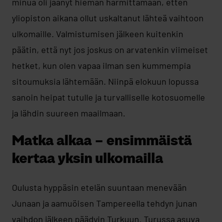
minua oli jäänyt hieman harmittamaan, etten
yliopiston aikana ollut uskaltanut lähteä vaihtoon
ulkomaille. Valmistumisen jälkeen kuitenkin
päätin, että nyt jos joskus on arvatenkin viimeiset
hetket, kun olen vapaa ilman sen kummempia
sitoumuksia lähtemään. Niinpä elokuun lopussa
sanoin heipat tutulle ja turvalliselle kotosuomelle
ja lähdin suureen maailmaan.
Matka alkaa – ensimmäistä
kertaa yksin ulkomailla
Oulusta hyppäsin etelän suuntaan menevään
Junaan ja aamuöisen Tampereella tehdyn junan
vaihdon jälkeen päädyin Turkuun. Turussa asuva