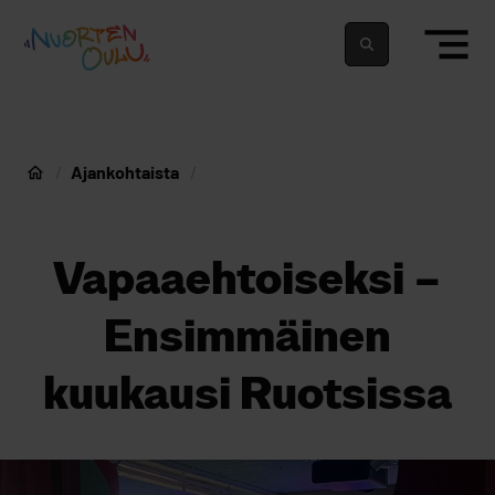
siirry sisältöön
Nuortenoulu.fi etusivu
Suomeksi
In english
Ajankohtaista
Nuorten Oulu
Vapaaehtoiseksi –
Ensimmäinen
kuukausi Ruotsissa