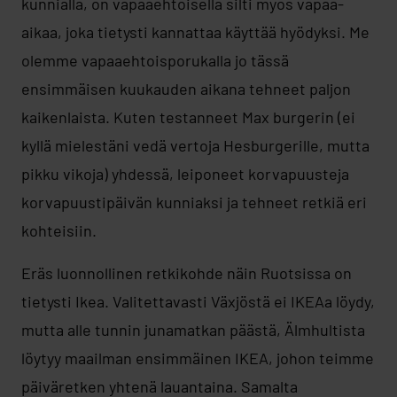
kunnialla, on vapaaehtoisella silti myös vapaa-
aikaa, joka tietysti kannattaa käyttää hyödyksi. Me
olemme vapaaehtoisporukalla jo tässä
ensimmäisen kuukauden aikana tehneet paljon
kaikenlaista. Kuten testanneet Max burgerin (ei
kyllä mielestäni vedä vertoja Hesburgerille, mutta
pikku vikoja) yhdessä, leiponeet korvapuusteja
korvapuustipäivän kunniaksi ja tehneet retkiä eri
kohteisiin.
Eräs luonnollinen retkikohde näin Ruotsissa on
tietysti Ikea. Valitettavasti Växjöstä ei IKEAa löydy,
mutta alle tunnin junamatkan päästä, Älmhultista
löytyy maailman ensimmäinen IKEA, johon teimme
päiväretken yhtenä lauantaina. Samalta