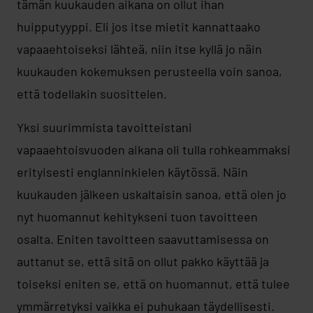
tämän kuukauden aikana on ollut ihan
huipputyyppi. Eli jos itse mietit kannattaako
vapaaehtoiseksi lähteä, niin itse kyllä jo näin
kuukauden kokemuksen perusteella voin sanoa,
että todellakin suosittelen.
Yksi suurimmista tavoitteistani
vapaaehtoisvuoden aikana oli tulla rohkeammaksi
erityisesti englanninkielen käytössä. Näin
kuukauden jälkeen uskaltaisin sanoa, että olen jo
nyt huomannut kehitykseni tuon tavoitteen
osalta. Eniten tavoitteen saavuttamisessa on
auttanut se, että sitä on ollut pakko käyttää ja
toiseksi eniten se, että on huomannut, että tulee
ymmärretyksi vaikka ei puhukaan täydellisesti.