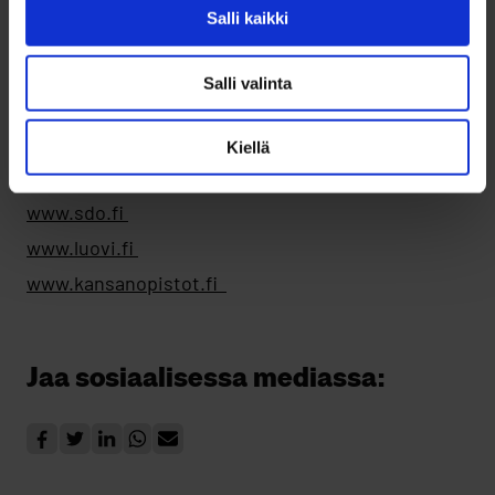
Kesälomien aikaan lisätietoja voit kysyä Byströmin
Salli kaikki
Ohjaamon numerosta 050-5992293.
Salli valinta
www.opintopolku.fi
www.osao.fi
Kiellä
www.oulunaikuislukio.fi
www.sdo.fi
www.luovi.fi
www.kansanopistot.fi
Jaa sosiaalisessa mediassa: