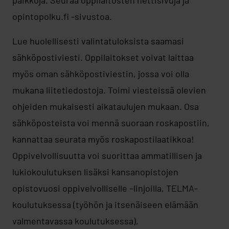
paikkoja. Seuraa oppilaitosten nettisivuja ja
opintopolku.fi -sivustoa.
Lue huolellisesti valintatuloksista saamasi
sähköpostiviesti. Oppilaitokset voivat laittaa
myös oman sähköpostiviestin, jossa voi olla
mukana liitetiedostoja. Toimi viesteissä olevien
ohjeiden mukaisesti aikataulujen mukaan. Osa
sähköposteista voi mennä suoraan roskapostiin,
kannattaa seurata myös roskapostilaatikkoa!
Oppivelvollisuutta voi suorittaa ammatillisen ja
lukiokoulutuksen lisäksi kansanopistojen
opistovuosi oppivelvolliselle –linjoilla, TELMA-
koulutuksessa (työhön ja itsenäiseen elämään
valmentavassa koulutuksessa),