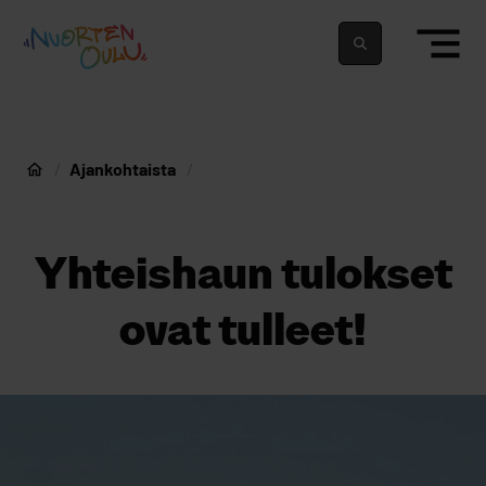
siirry sisältöön
Nuortenoulu.fi etusivu
Suomeksi
In english
Ajankohtaista
Nuorten Oulu
Yhteishaun tulokset
ovat tulleet!