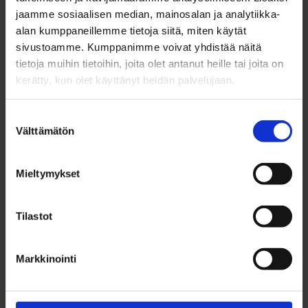
Oppivelvollisilla alle 18-vuotiailla nuorilla on
jaamme sosiaalisen median, mainosalan ja analytiikka-
alan kumppaneillemme tietoja siitä, miten käytät
hakeutumisvelvollisuus koulutukseen, eli sinun
sivustoamme. Kumppanimme voivat yhdistää näitä
tulee hakea opiskelupaikkaa joko valmentavaan
tietoja muihin tietoihin, joita olet antanut heille tai joita on
koulutukseen tai jatkuvan haun kautta
kerätty, kun olet käyttänyt heidän palvelujaan.
tutkintokoulutukseen. Jos olet oppivelvollinen ja
Suostumuksen
olet vielä elokuun lopussa ilman opiskelupaikkaa,
Välttämätön
valinta
niin silloin vastuu ohjauksesta siirtyy
asuinkunnalle. Ilman opiskelupaikkaa olevalle
Mieltymykset
oppivelvolliselle osoitetaan opiskelupaikka
valmentavaan koulutukseen (TUVA- tai TELMA-
Tilastot
koulutukseen) kahden kuukauden kuluttua.
Oulussa asuinkunnan ohjaustehtävää hoitaa
Markkinointi
Byströmin Ohjaamolla oppivelvollisuudesta
vastaava opinto-ohjaaja Pirjo Niittyviita.