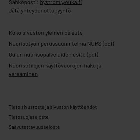
Sähköposti:
bystrom@ouka.fi
Jätä yhteydenottopyyntö
Koko sivuston yleinen palaute
Nuorisotyön perussuunnitelma NUPS (pdf)
Oulun nuorisopalveluiden esite (pdf)
Nuorisotilojen käyttövuorojen haku ja
varaaminen
Tieto sivustosta ja sivuston käyttöehdot
Tietosuojaseloste
Saavutettavuusseloste