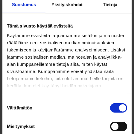
Suostumus
Yksityiskohdat
Tietoja
Byströmin Ohjaamo, Keskuskirjasto Saari,
kirjasto, retket
Tämä sivusto käyttää evästeitä
Käytämme evästeitä tarjoamamme sisällön ja mainosten
räätälöimiseen, sosiaalisen median ominaisuuksien
tukemiseen ja kävijämäärämme analysoimiseen. Lisäksi
jaamme sosiaalisen median, mainosalan ja analytiikka-
alan kumppaneillemme tietoja siitä, miten käytät
sivustoamme. Kumppanimme voivat yhdistää näitä
tietoja muihin tietoihin, joita olet antanut heille tai joita on
kerätty, kun olet käyttänyt heidän palvelujaan.
Suostumuksen
Välttämätön
valinta
Takaisin ylös
Mieltymykset