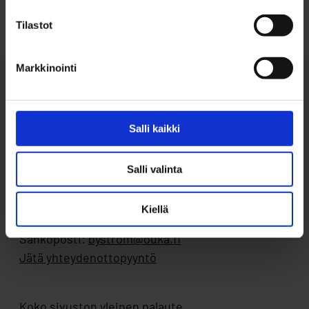
Tilastot
Markkinointi
Salli kaikki
Salli valinta
Ota yhteyttä
Byströmin Ohjaamo
Kiellä
Puhelin: 050 599 2293
Sähköposti:
bystrom@ouka.fi
Jätä yhteydenottopyyntö
Koko sivuston yleinen palaute