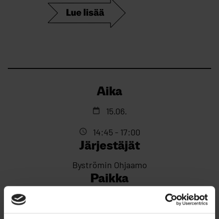
Aika
15.06.
14:45 - 17:00
Järjestäjät
Byströmin Ohjaamo
Paikka
Keskuskirjasto Saari (Kaarlenväylä 3)
Vapaasanahaku