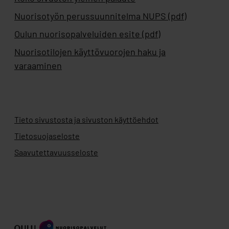
Nuorisotyön perussuunnitelma NUPS (pdf)
Oulun nuorisopalveluiden esite (pdf)
Nuorisotilojen käyttövuorojen haku ja
varaaminen
Tieto sivustosta ja sivuston käyttöehdot
Tietosuojaseloste
Saavutettavuusseloste