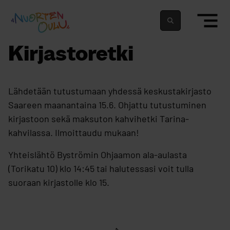
siirry sisältöön
Nuortenoulu.fi etusivu
Suomeksi
In english
Kirjastoretki
Lähdetään tutustumaan yhdessä keskustakirjasto
Saareen maanantaina 15.6. Ohjattu tutustuminen
kirjastoon sekä maksuton kahvihetki Tarina-
kahvilassa. Ilmoittaudu mukaan!
Yhteislähtö Byströmin Ohjaamon ala-aulasta
(Torikatu 10) klo 14:45 tai halutessasi voit tulla
suoraan kirjastolle klo 15.