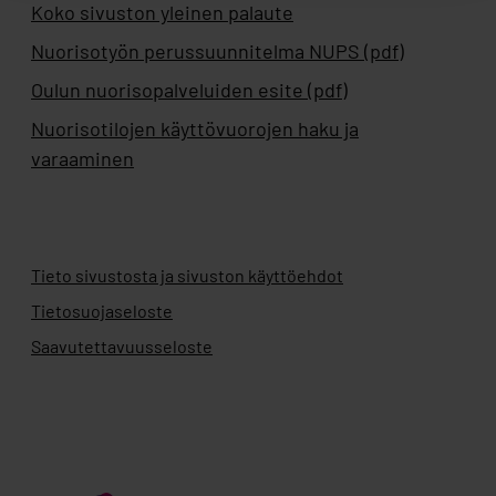
Koko sivuston yleinen palaute
Nuorisotyön perussuunnitelma NUPS (pdf)
Oulun nuorisopalveluiden esite (pdf)
Nuorisotilojen käyttövuorojen haku ja
varaaminen
Tieto sivustosta ja sivuston käyttöehdot
Tietosuojaseloste
Saavutettavuusseloste