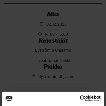
Aika
02.12.2025
14:00 - 15:00
Järjestäjät
Byströmin Ohjaamo
Tapahtuman linkki
Paikka
Byströmin Ohjaamo
Leppoisa ja rento kävelylenkki lähtee tiistaisin klo 14
Byströmin Ohjaamon sisäpihalta (Hallituskatu 5a).