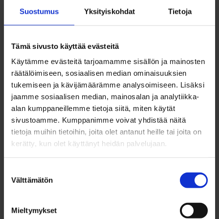
Kierrellään noin 1-3 km lenkkejä esimerkiksi Ainolan
Suostumus
Yksityiskohdat
Tietoja
puistossa, Raatissa tai Pikisaaressa. Ei
ilmoittautumista, tule vain paikalle!
Tämä sivusto käyttää evästeitä
Käytämme evästeitä tarjoamamme sisällön ja mainosten
räätälöimiseen, sosiaalisen median ominaisuuksien
tukemiseen ja kävijämäärämme analysoimiseen. Lisäksi
jaamme sosiaalisen median, mainosalan ja analytiikka-
alan kumppaneillemme tietoja siitä, miten käytät
sivustoamme. Kumppanimme voivat yhdistää näitä
tietoja muihin tietoihin, joita olet antanut heille tai joita on
kerätty, kun olet käyttänyt heidän palvelujaan.
Suostumuksen
Välttämätön
valinta
Mieltymykset
Takaisin ylös