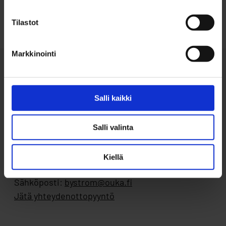
Tilastot
Markkinointi
Salli kaikki
Salli valinta
Ota yhteyttä
Byströmin Ohjaamo
Kiellä
Puhelin: 050 599 2293
Sähköposti:
bystrom@ouka.fi
Jätä yhteydenottopyyntö