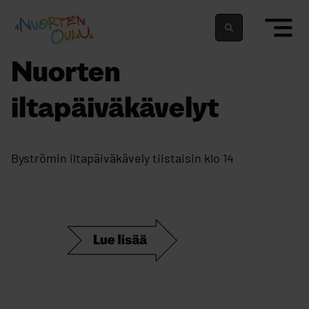
siirry sisältöön
Nuortenoulu.fi etusivu
Suomeksi
In english
Nuorten
iltapäiväkävelyt
Byströmin iltapäiväkävely tiistaisin klo 14