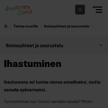
siirry sisältöön
Nuortenoulu.fi etusivu
Suomeksi
In english
Tietoa nuorille
Ihmissuhteet ja seurustelu
Nuorten Oulu
Ihmissuhteet ja seurustelu
Avaa sivujen valikko
Ihastuminen
Ihastuneena voi tuntea olonsa onnelliseksi, mutta
samalla epävarmaksi.
Tunteekohan tuo toinen samalla tavalla? Miten