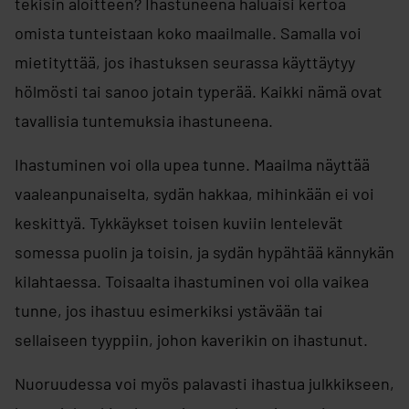
tekisin aloitteen? Ihastuneena haluaisi kertoa
omista tunteistaan koko maailmalle. Samalla voi
mietityttää, jos ihastuksen seurassa käyttäytyy
hölmösti tai sanoo jotain typerää. Kaikki nämä ovat
tavallisia tuntemuksia ihastuneena.
Ihastuminen voi olla upea tunne. Maailma näyttää
vaaleanpunaiselta, sydän hakkaa, mihinkään ei voi
keskittyä. Tykkäykset toisen kuviin lentelevät
somessa puolin ja toisin, ja sydän hypähtää kännykän
kilahtaessa. Toisaalta ihastuminen voi olla vaikea
tunne, jos ihastuu esimerkiksi ystävään tai
sellaiseen tyyppiin, johon kaverikin on ihastunut.
Nuoruudessa voi myös palavasti ihastua julkkikseen,