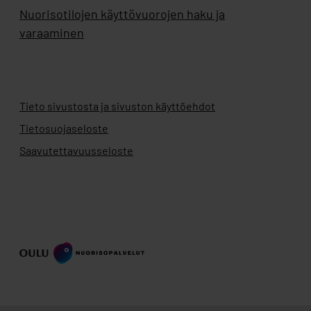
Nuorisotilojen käyttövuorojen haku ja
varaaminen
Tieto sivustosta ja sivuston käyttöehdot
Tietosuojaseloste
Saavutettavuusseloste