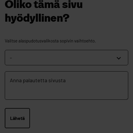
Oliko tämä sivu
hyödyllinen?
Oliko
Valitse alaspudotusvalikosta sopivin vaihtoehto.
tämä
sivu
hyödyllinen?
Vapaamuotoinen
palautekenttä