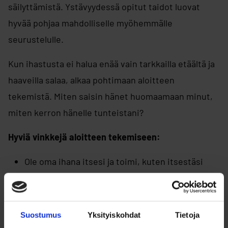
säilyttämistä. Ystävyydessä opitut taidot luovat
hyvää pohjaa mahdolliselle myöhemmälle
seurustelulle.
Kun ihastusta ei halua enää vain tarkkailla etäältä ja
haaveilla salaa, alkaa pohtimaan aloitteen
tekemistä. Miten saisin hänet huomaamaan minut,
miten kerron hänelle tunteistani?
Hyviä vinkkejä aloitteen tekemiseen:
Ole oma ihana itsesi ja toimi, kuten itsestäsi
parhaalta tuntuu.
Katso ihastusta silmiin ja hymyile. Näin osoitat,
että olet huomannut hänet.
Suostumus
Yksityiskohdat
Tietoja
Voit pyrkiä viettämään aikaa siellä, missä