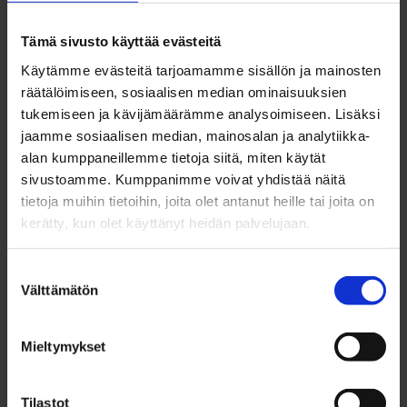
ihastuksen kohteesikin on.
Tämä sivusto käyttää evästeitä
Viestillä tai somessa voi olla helpompi lähestyä
Käytämme evästeitä tarjoamamme sisällön ja mainosten
ja aloittaa juttelu.
räätälöimiseen, sosiaalisen median ominaisuuksien
tukemiseen ja kävijämäärämme analysoimiseen. Lisäksi
Liian äkillinen tai hyökkäävä
jaamme sosiaalisen median, mainosalan ja analytiikka-
alan kumppaneillemme tietoja siitä, miten käytät
lähestyminen saattaa
sivustoamme. Kumppanimme voivat yhdistää näitä
säikäyttää ihastuksen
tietoja muihin tietoihin, joita olet antanut heille tai joita on
kerätty, kun olet käyttänyt heidän palvelujaan.
Ihastuneena voi pohtia, millä tavoin olisi mukavaa,
Suostumuksen
että itselle tunnustetaan ihastus. On imartelevaa,
Välttämätön
valinta
kun saa kuulla, että on jonkun ihastuksen kohde.
Ihastumisen ei tarvitse kuitenkaan edetä
Mieltymykset
mihinkään, jos itse ei halua.
Tilastot