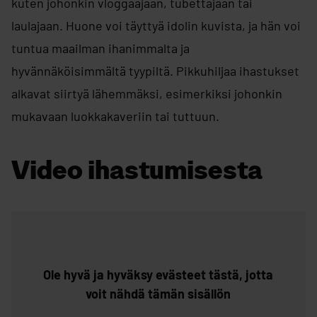
kuten johonkin vloggaajaan, tubettajaan tai
laulajaan. Huone voi täyttyä idolin kuvista, ja hän voi
tuntua maailman ihanimmalta ja
hyvännäköisimmältä tyypiltä. Pikkuhiljaa ihastukset
alkavat siirtyä lähemmäksi, esimerkiksi johonkin
mukavaan luokkakaveriin tai tuttuun.
Video ihastumisesta
Ohita upotus: Katso YouTube-video ihastumisesta.
Ole hyvä ja hyväksy evästeet tästä, jotta
voit nähdä tämän sisällön