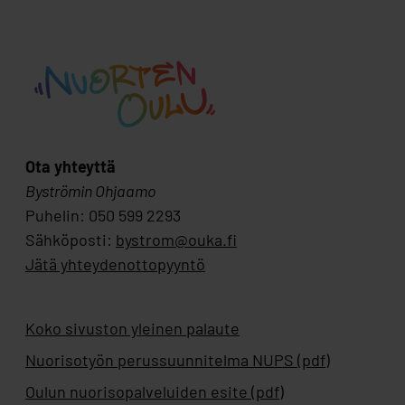
Ota yhteyttä
Byströmin Ohjaamo
Puhelin: 050 599 2293
Sähköposti:
bystrom@ouka.fi
Jätä yhteydenottopyyntö
Koko sivuston yleinen palaute
Nuorisotyön perussuunnitelma NUPS (pdf)
Oulun nuorisopalveluiden esite (pdf)