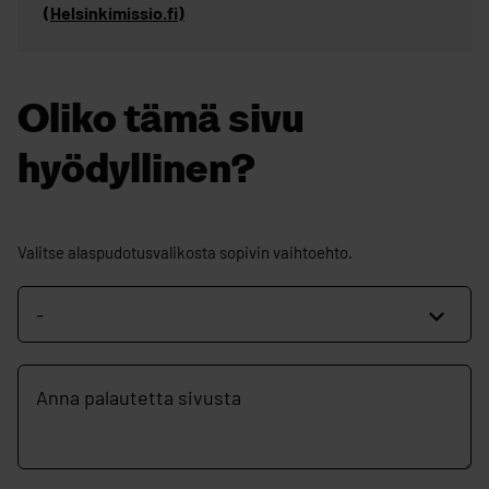
(Helsinkimissio.fi)
Oliko tämä sivu
hyödyllinen?
Oliko
Valitse alaspudotusvalikosta sopivin vaihtoehto.
tämä
sivu
hyödyllinen?
Vapaamuotoinen
palautekenttä