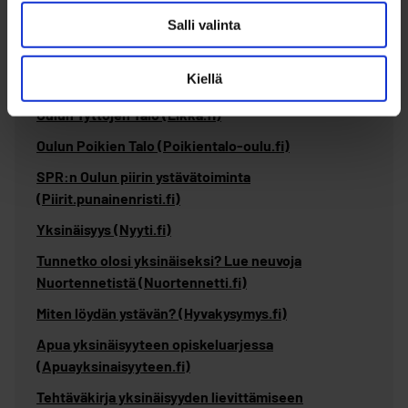
Salli valinta
Hyödyllisiä linkkejä
Kiellä
Oulun Tyttöjen Talo (Likka.fi)
Oulun Poikien Talo (Poikientalo-oulu.fi)
SPR:n Oulun piirin ystävätoiminta
(Piirit.punainenristi.fi)
Yksinäisyys (Nyyti.fi)
Tunnetko olosi yksinäiseksi? Lue neuvoja
Nuortennetistä (Nuortennetti.fi)
Miten löydän ystävän? (Hyvakysymys.fi)
Apua yksinäisyyteen opiskeluarjessa
(Apuayksinaisyyteen.fi)
Tehtäväkirja yksinäisyyden lievittämiseen