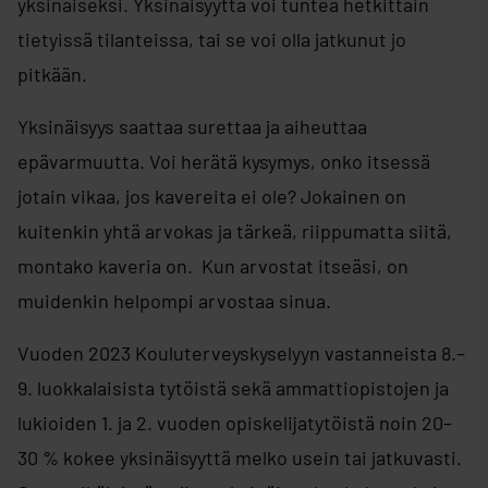
yksinäiseksi. Yksinäisyyttä voi tuntea hetkittäin
tietyissä tilanteissa, tai se voi olla jatkunut jo
pitkään.
Yksinäisyys saattaa surettaa ja aiheuttaa
epävarmuutta. Voi herätä kysymys, onko itsessä
jotain vikaa, jos kavereita ei ole? Jokainen on
kuitenkin yhtä arvokas ja tärkeä, riippumatta siitä,
montako kaveria on. Kun arvostat itseäsi, on
muidenkin helpompi arvostaa sinua.
Vuoden 2023 Kouluterveyskyselyyn vastanneista 8.–
9. luokkalaisista tytöistä sekä ammattiopistojen ja
lukioiden 1. ja 2. vuoden opiskelijatytöistä noin 20–
30 % kokee yksinäisyyttä melko usein tai jatkuvasti.