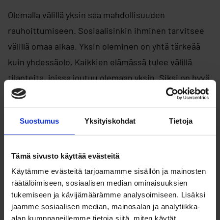
Olemalla välillä yksin saa mahdollisuuden
rauhoittumiseen. Sosiaalisinkin ihminen tarvitsee
välillä omaa aikaa. Yksin oleminen on yhtä tärkeää
kuin yhdessäolo. Kaikkien elämässä tulee välillä
tilanteita, joissa joutuu olemaan yksin. Siksi on hyvä
opetella myös viihtymään yksin ja tekemään
mieluisia asioita vain omassa seurassaan.
Suostumus
Yksityiskohdat
Tietoja
Yksinäisyyden tunteista
kannattaa puhua
Tämä sivusto käyttää evästeitä
Käytämme evästeitä tarjoamamme sisällön ja mainosten
Jos yksinäisyyden tunteet ovat voimakkaita tai
räätälöimiseen, sosiaalisen median ominaisuuksien
tukemiseen ja kävijämäärämme analysoimiseen. Lisäksi
jatkuneet pitkään, kannattaa asiasta puhua
jaamme sosiaalisen median, mainosalan ja analytiikka-
vanhemmalle tai jollekin luotettavalle aikuiselle.
alan kumppaneillemme tietoja siitä, miten käytät