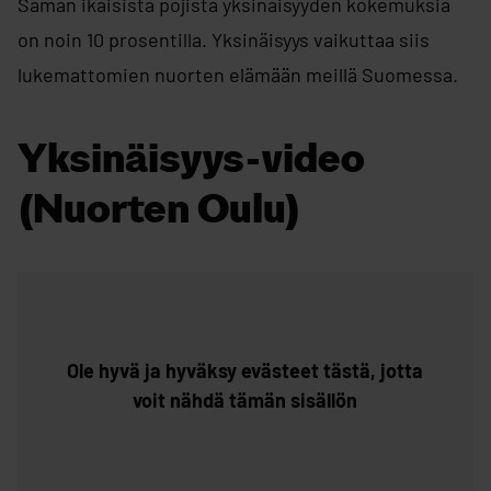
Saman ikäisistä pojista yksinäisyyden kokemuksia
on noin 10 prosentilla. Yksinäisyys vaikuttaa siis
lukemattomien nuorten elämään meillä Suomessa.
Yksinäisyys-video
(Nuorten Oulu)
Ohita upotus: Katso YouTube-video yksinäisyydestä.
Ole hyvä ja hyväksy evästeet tästä, jotta
voit nähdä tämän sisällön