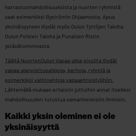
harrastusmahdollisuuksista ja nuorten ryhmistä
saat esimerkiksi Byströmin Ohjaamosta. Apua
yksinäisyyteen löydät myös Oulun Tyttöjen Talolta,
Oulun Poikien Talolta ja Punaisen Ristin
ystävätoiminnasta.
Täältä NuortenOulun Vapaa-aika-sivuilta löydät
vapaa-ajanviettopaikkoja, kerhoja, ryhmiä ja
esimerkiksi vaihtoehtoja vapaaehtoistyöhön.
Lähtemällä mukaan erilaisiin juttuihin annat itsellesi
mahdollisuuden tutustua samanhenkisiin ihmisiin.
Kaikki yksin oleminen ei ole
yksinäisyyttä