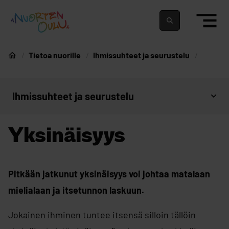
siirry sisältöön
Nuortenoulu.fi etusivu
Suomeksi
In english
Tietoa nuorille
Ihmissuhteet ja seurustelu
Nuorten Oulu
Ihmissuhteet ja seurustelu
Avaa sivujen valikko
Yksinäisyys
Pitkään jatkunut yksinäisyys voi johtaa matalaan
mielialaan ja itsetunnon laskuun.
Jokainen ihminen tuntee itsensä silloin tällöin