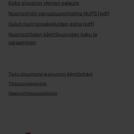
Koko sivuston yleinen palaute
Nuorisotyön perussuunnitelma NUPS (pdf)
Oulun nuorisopalveluiden esite (pdf)
Nuorisotilojen käyttövuorojen haku ja
varaaminen
Tieto sivustosta ja sivuston käyttöehdot
Tietosuojaseloste
Saavutettavuusseloste