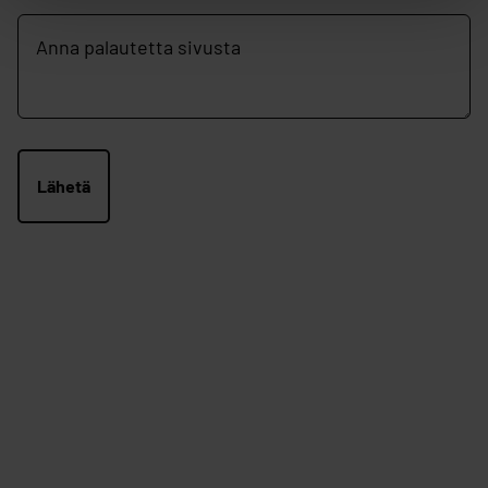
Vapaamuotoinen
palautekenttä