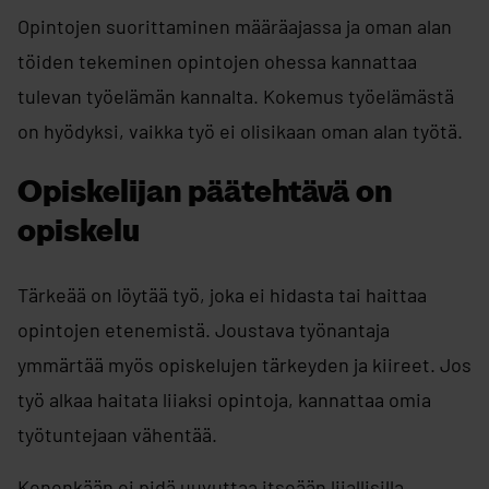
Opintojen suorittaminen määräajassa ja oman alan
töiden tekeminen opintojen ohessa kannattaa
tulevan työelämän kannalta. Kokemus työelämästä
on hyödyksi, vaikka työ ei olisikaan oman alan työtä.
Opiskelijan päätehtävä on
opiskelu
Tärkeää on löytää työ, joka ei hidasta tai haittaa
opintojen etenemistä. Joustava työnantaja
ymmärtää myös opiskelujen tärkeyden ja kiireet. Jos
työ alkaa haitata liiaksi opintoja, kannattaa omia
työtuntejaan vähentää.
Kenenkään ei pidä uuvuttaa itseään liiallisilla