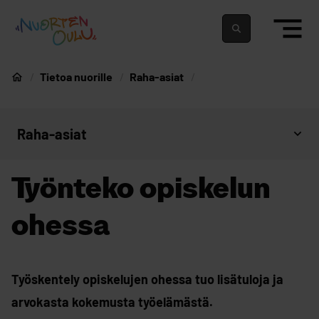
siirry sisältöön
Nuortenoulu.fi etusivu
Suomeksi
In english
Tietoa nuorille
Raha-asiat
Nuorten Oulu
Raha-asiat
Avaa sivujen valikko
Työnteko opiskelun
ohessa
Työskentely opiskelujen ohessa tuo lisätuloja ja
arvokasta kokemusta työelämästä.