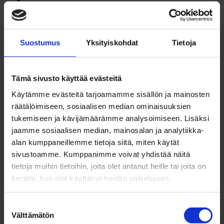
Kela saa Verohallinnolta tiedon opintotuen saajien
veronalaisista tuloista. Kela ilmoittaa, jos tuloja on
Suostumus
Yksityiskohdat
Tietoja
ollut liikaa. Jos tiedät jo etukäteen tulorajojen
ylittyvän, ylimääräinen tuki kannattaa palauttaa itse.
Tämä sivusto käyttää evästeitä
Tuen palauttaminen on edullisempaa kuin
Käytämme evästeitä tarjoamamme sisällön ja mainosten
takaisinperintä, ja palautetun tukikuukauden voi
räätälöimiseen, sosiaalisen median ominaisuuksien
tukemiseen ja kävijämäärämme analysoimiseen. Lisäksi
käyttää myöhemmin.
jaamme sosiaalisen median, mainosalan ja analytiikka-
alan kumppaneillemme tietoja siitä, miten käytät
sivustoamme. Kumppanimme voivat yhdistää näitä
tietoja muihin tietoihin, joita olet antanut heille tai joita on
Päivitetty 17.4.2026
kerätty, kun olet käyttänyt heidän palvelujaan.
Suostumuksen
Hyödyllisiä linkkejä
Välttämätön
valinta