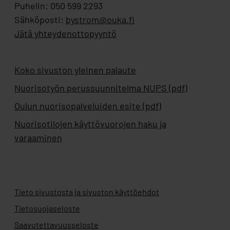
Puhelin: 050 599 2293
Sähköposti:
bystrom@ouka.fi
Jätä yhteydenottopyyntö
Koko sivuston yleinen palaute
Nuorisotyön perussuunnitelma NUPS (pdf)
Oulun nuorisopalveluiden esite (pdf)
Nuorisotilojen käyttövuorojen haku ja
varaaminen
Tieto sivustosta ja sivuston käyttöehdot
Tietosuojaseloste
Saavutettavuusseloste