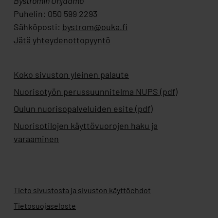
Byströmin Ohjaamo
Puhelin: 050 599 2293
Sähköposti:
bystrom@ouka.fi
Jätä yhteydenottopyyntö
Koko sivuston yleinen palaute
Nuorisotyön perussuunnitelma NUPS (pdf)
Oulun nuorisopalveluiden esite (pdf)
Nuorisotilojen käyttövuorojen haku ja
varaaminen
Tieto sivustosta ja sivuston käyttöehdot
Tietosuojaseloste