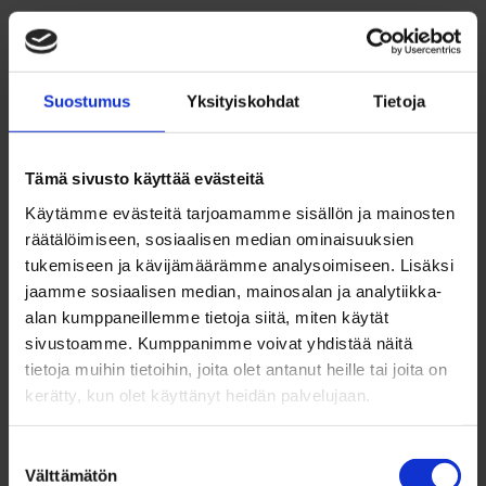
rekrytoinnin kustannuksia työnantajille.
Työnantajan saama avustus kattaa enintään puolet
nuoren palkasta, kuitenkin enintään 1500 euroa
Suostumus
Yksityiskohdat
Tietoja
kuukaudessa.
Tästä pääset tutustumaan nuorten
Tämä sivusto käyttää evästeitä
työllisyysseteliin tarkemmin.
Käytämme evästeitä tarjoamamme sisällön ja mainosten
räätälöimiseen, sosiaalisen median ominaisuuksien
Lisätietoja:
tukemiseen ja kävijämäärämme analysoimiseen. Lisäksi
jaamme sosiaalisen median, mainosalan ja analytiikka-
Tyollistamisseteli@businessoulu.com
alan kumppaneillemme tietoja siitä, miten käytät
sivustoamme. Kumppanimme voivat yhdistää näitä
tietoja muihin tietoihin, joita olet antanut heille tai joita on
kerätty, kun olet käyttänyt heidän palvelujaan.
Suostumuksen
Välttämätön
valinta