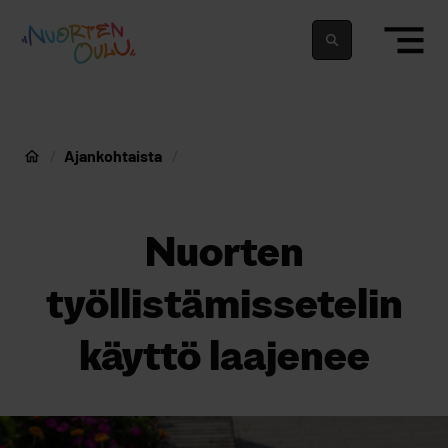
siirry sisältöön
Nuortenoulu.fi etusivu
Suomeksi
In english
Ajankohtaista
Nuorten Oulu
Nuorten
työllistämissetelin
käyttö laajenee