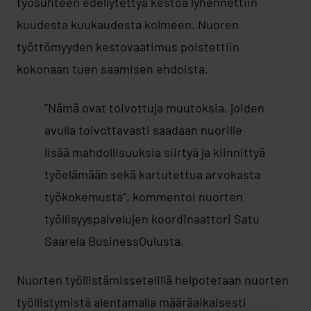
työsuhteen edellytettyä kestoa lyhennettiin
kuudesta kuukaudesta kolmeen. Nuoren
työttömyyden kestovaatimus poistettiin
kokonaan tuen saamisen ehdoista.
”Nämä ovat toivottuja muutoksia, joiden
avulla toivottavasti saadaan nuorille
lisää mahdollisuuksia siirtyä ja kiinnittyä
työelämään sekä kartutettua arvokasta
työkokemusta”, kommentoi nuorten
työllisyyspalvelujen koordinaattori Satu
Saarela BusinessOulusta.
Nuorten työllistämissetelillä helpotetaan nuorten
työllistymistä alentamalla määräaikaisesti