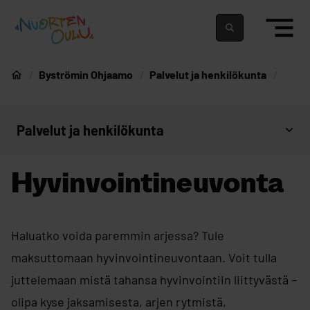
siirry sisältöön
Nuortenoulu.fi etusivu
Suomeksi
In english
Byströmin Ohjaamo
Palvelut ja henkilökunta
Nuorten Oulu
Palvelut ja henkilökunta
Avaa sivujen valikko
Hyvinvointineuvonta
Haluatko voida paremmin arjessa? Tule
maksuttomaan hyvinvointineuvontaan. Voit tulla
juttelemaan mistä tahansa hyvinvointiin liittyvästä –
olipa kyse jaksamisesta, arjen rytmistä,