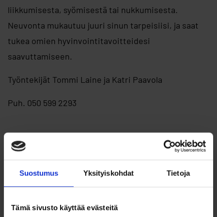
liikkumisesta, syömisestä tai nukkumisesta.
Neuvonta mukautuu juuri sinun tarpeisiisi, ja saat
tukea omien hyvinvointitavoitteidesi
saavuttamiseen.
Työntekijät Tommi Laine ja Katri Paavola
Puh. 050 599 2293
Suostumus
Yksityiskohdat
Tietoja
Tämä sivusto käyttää evästeitä