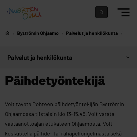
siirry sisältöön
Nuortenoulu.fi etusivu
Suomeksi
In english
Byströmin Ohjaamo
Palvelut ja henkilökunta
Nuorten Oulu
Palvelut ja henkilökunta
Avaa sivujen valikko
Päihdetyöntekijä
Voit tavata Pohteen päihdetyöntekijän Byströmin
Ohjaamossa tiistaisin klo 13–15.45. Voit varata
vastaanottoajan etukäteen Ohjaamosta. Voit
keskustella päihde- tai rahapeliongelmasta sekä