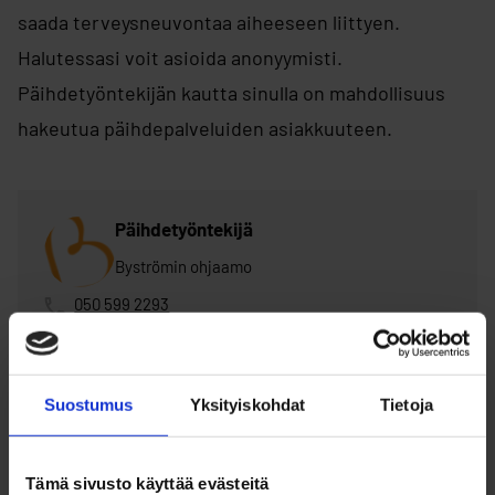
saada terveysneuvontaa aiheeseen liittyen.
Halutessasi voit asioida anonyymisti.
Päihdetyöntekijän kautta sinulla on mahdollisuus
hakeutua päihdepalveluiden asiakkuuteen.
Päihdetyöntekijä
Byströmin ohjaamo
050 599 2293
bystrom@ouka.fi
Suostumus
Yksityiskohdat
Tietoja
Tämä sivusto käyttää evästeitä