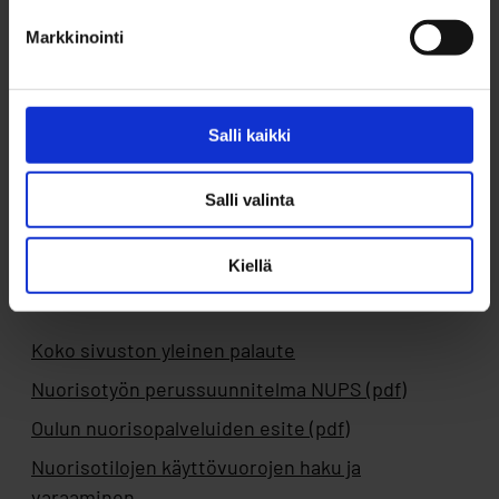
Markkinointi
Salli kaikki
Ota yhteyttä
Byströmin Ohjaamo
Salli valinta
Puhelin: 050 599 2293
Sähköposti:
bystrom@ouka.fi
Kiellä
Jätä yhteydenottopyyntö
Koko sivuston yleinen palaute
Nuorisotyön perussuunnitelma NUPS (pdf)
Oulun nuorisopalveluiden esite (pdf)
Nuorisotilojen käyttövuorojen haku ja
varaaminen