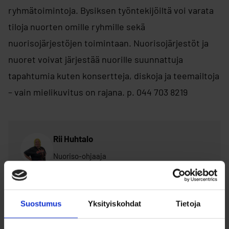
ryhmätoimintoja. Bysiksen työntekijöiltä voi varata
tiloja nuorten omille ryhmille sekä
nuorisojärjestöjen toimintaan. Nuorisojärjestöt ja
nuoret voivat järjestää nuorille suunnattuja
tapahtumia kuten konsertteja, diskoja ja teemailtoja
– vain mielikuvitus on rajana. p. 044 703 8219
Rii Huhtalo
Nuoriso-ohjaaja
040 139 6258
rii.huhtalo@ouka.fi
Suostumus
Yksityiskohdat
Tietoja