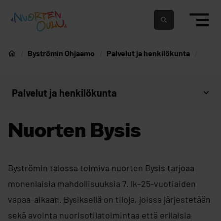
siirry sisältöön
Nuortenoulu.fi etusivu
Suomeksi
In english
Byströmin Ohjaamo
Palvelut ja henkilökunta
Nuorten Oulu
Palvelut ja henkilökunta
Avaa sivujen valikko
Nuorten Bysis
Byströmin talossa toimiva nuorten Bysis tarjoaa
monenlaisia mahdollisuuksia 7. lk–25-vuotiaiden
vapaa-aikaan. Bysiksellä on tiloja, joissa järjestetään
sekä avointa nuorisotilatoimintaa että erilaisia