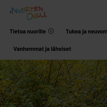
siirry sisältöön
Nuortenoulu.fi etusivu
Tietoa nuorille
Tukea ja neuvon
Vanhemmat ja läheiset