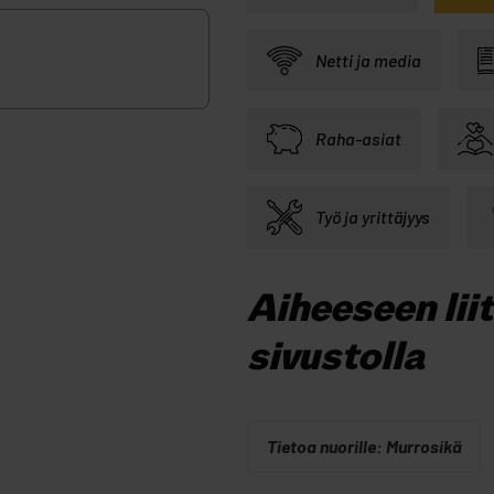
Netti ja media
Raha-asiat
Työ ja yrittäjyys
Aiheeseen lii
sivustolla
Tietoa nuorille: Murrosikä