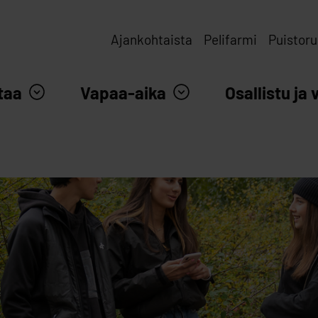
Ajankohtaista
Pelifarmi
Puistoru
taa
Vapaa-aika
Osallistu ja 