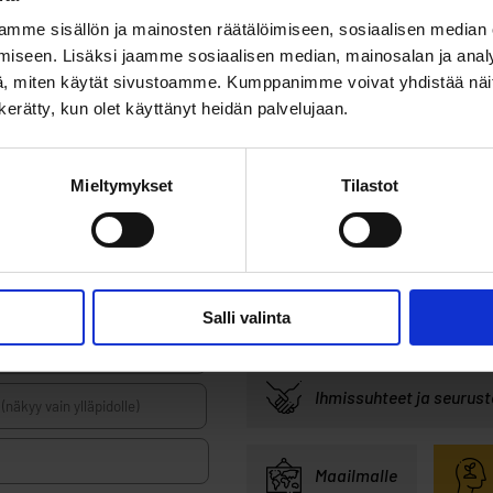
Viimeisin
5
Ohjaaja Hanna
mme sisällön ja mainosten räätälöimiseen, sosiaalisen median
kirjoittaja:
iseen. Lisäksi jaamme sosiaalisen median, mainosalan ja analy
, miten käytät sivustoamme. Kumppanimme voivat yhdistää näitä t
Viimeisin
2
pulmakulmanohj
n kerätty, kun olet käyttänyt heidän palvelujaan.
kirjoittaja:
Mieltymykset
Tilastot
a Murrosikä
Pulmakulman 
Salli valinta
Asuminen
Ihmissuhteet ja seurust
Maailmalle