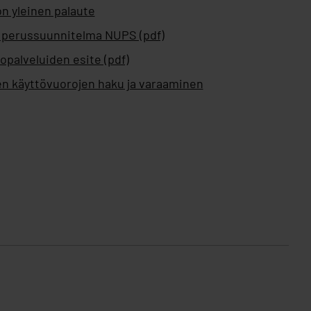
n yleinen palaute
 perussuunnitelma NUPS (pdf)
opalveluiden esite (pdf)
en käyttövuorojen haku ja varaaminen