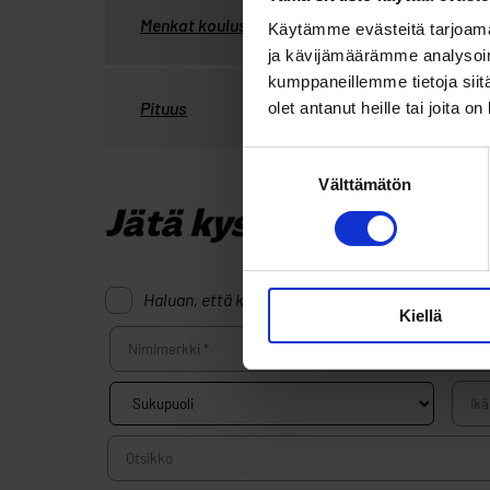
Kysymys:
Viestejä:
Kirjoitusaika:
Menkat koulussa
Käytämme evästeitä tarjoama
ja kävijämäärämme analysoim
kumppaneillemme tietoja siitä
Kysymys:
Viestejä:
Kirjoitusaika:
Pituus
olet antanut heille tai joita o
Suostumuksen
Välttämätön
valinta
Jätä kysymys aiheest
Haluan, että kysymys on yksityinen.
Kiellä
Sukupuoli:
Ikä:
Otsikko: