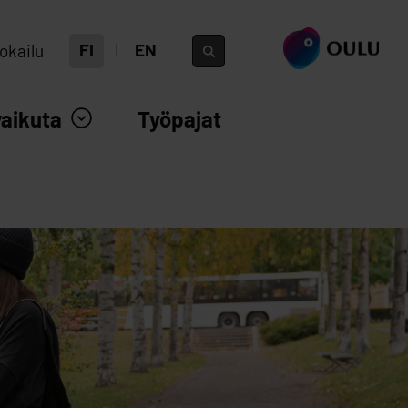
siirry ouka.fi
FI
EN
okailu
vaikuta
Työpajat