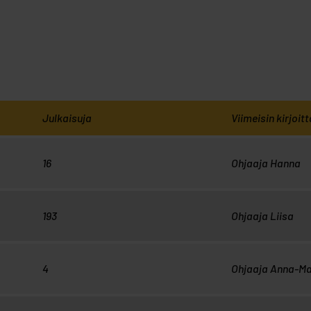
Julkaisuja
Viimeisin kirjoitt
Viimeisin
16
Ohjaaja Hanna
kirjoittaja:
Viimeisin
193
Ohjaaja Liisa
kirjoittaja:
Viimeisin
4
Ohjaaja Anna-Ma
kirjoittaja: