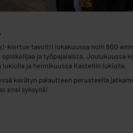
4
!-kiertue tavoitti lokakuussa noin 800 amm
 opiskelijaa ja työpajalaista. Joulukuussa k
lukiolla ja helmikuussa Kastellin lukiolla.
sä kerätyn palautteen perusteella jatka
as ensi syksynä!