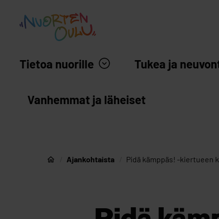
siirry sisältöön
Nuortenoulu.fi etusivu
Tietoa nuorille
Tukea ja neuvon
Vanhemmat ja läheiset
Ajankohtaista
Pidä kämppäs! -kiertueen 
Nuorten Oulu