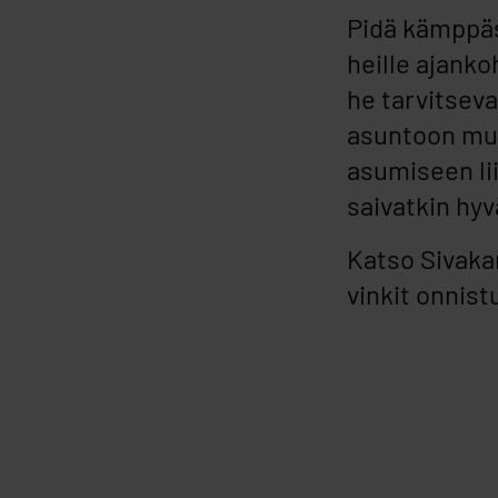
Pidä kämppäs!
heille ajanko
he tarvitsev
asuntoon muu
asumiseen li
saivatkin hyvä
Katso Sivaka
vinkit onnis
Ohita upotus: Katso