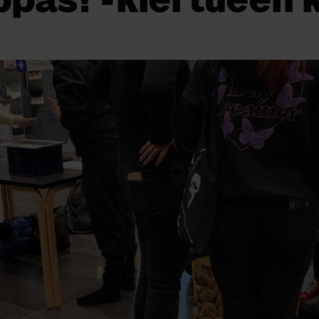
päs! -kiertueen 