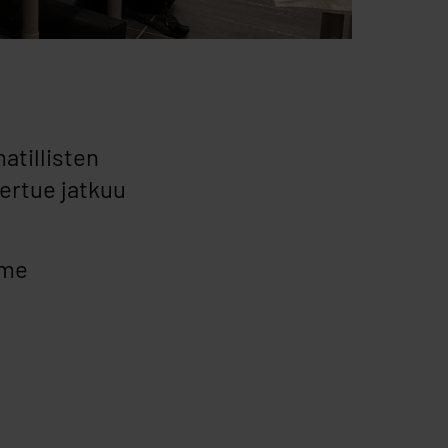
atillisten
iertue jatkuu
mme