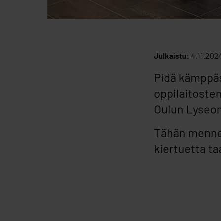
Julkaistu:
4.11.202
Pidä kämppäs
oppilaitosten
Oulun Lyseon 
Tähän mennes
kiertuetta ta