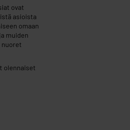
siat ovat
istä asioista
mäiseen omaan
ja muiden
 nuoret
t olennaiset
inkit onnistuneeseen asumiseen tiiviissä paketissa.