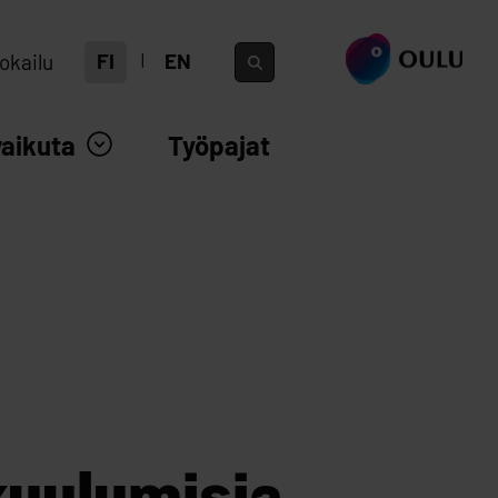
siirry ouka.fi
FI
EN
okailu
vaikuta
Työpajat