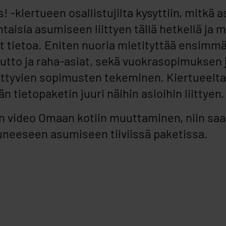
 -kiertueen osallistujilta kysyttiin, mitkä a
htaisia asumiseen liittyen tällä hetkellä ja m
at tietoa. Eniten nuoria mietityttää ensim
tto ja raha-asiat, sekä vuokrasopimuksen 
ittyvien sopimusten tekeminen. Kiertueelta
n tietopaketin juuri näihin asioihin liittyen.
n video Omaan kotiin muuttaminen, niin saa
tuneeseen asumiseen tiiviissä paketissa.
 Sivakan video Omaan kotiin muuttaminen, niin saat olennaiset v