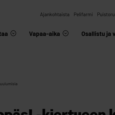
Ajankohtaista
Pelifarmi
Puistoru
taa
Vapaa-aika
Osallistu ja 
kuulumisia