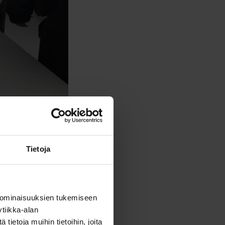
Tietoja
 ominaisuuksien tukemiseen
tiikka-alan
ietoja muihin tietoihin, joita