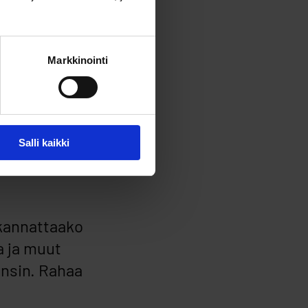
Markkinointi
Salli kaikki
 kannattaako
a ja muut
ensin. Rahaa