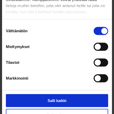
Virtuaalinen
tietoja muihin tietoihin, joita olet antanut heille tai joita on
kerätty, kun olet käyttänyt heidän palvelujaan.
Suostumuksen
Välttämätön
valinta
Mieltymykset
Tilastot
Markkinointi
Takaisin ylös
Salli kaikki