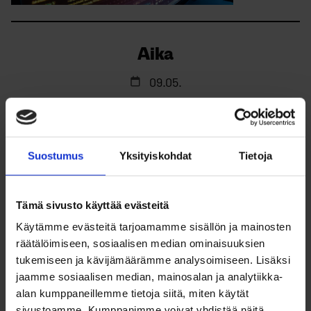
Aika
09.05.
17:00 - 22:00
Järjestäjät
Suostumus
Yksityiskohdat
Tietoja
Rii Huhtalo
Mira Mäkelä
Tämä sivusto käyttää evästeitä
Ville Hyvönen
Käytämme evästeitä tarjoamamme sisällön ja mainosten
räätälöimiseen, sosiaalisen median ominaisuuksien
Laura Huhta
tukemiseen ja kävijämäärämme analysoimiseen. Lisäksi
Peetu Ihme
jaamme sosiaalisen median, mainosalan ja analytiikka-
alan kumppaneillemme tietoja siitä, miten käytät
Paikka
sivustoamme. Kumppanimme voivat yhdistää näitä