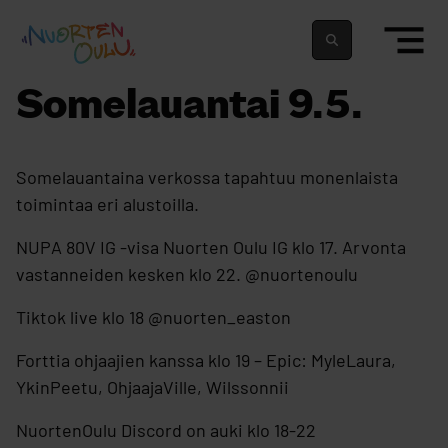
siirry sisältöön
Nuortenoulu.fi etusivu
Suomeksi
In english
Somelauantai 9.5.
Somelauantaina verkossa tapahtuu monenlaista
toimintaa eri alustoilla.
NUPA 80V IG -visa Nuorten Oulu IG klo 17. Arvonta
vastanneiden kesken klo 22. @nuortenoulu
Tiktok live klo 18 @nuorten_easton
Forttia ohjaajien kanssa klo 19 – Epic: MyleLaura,
YkinPeetu, OhjaajaVille, Wilssonnii
NuortenOulu Discord on auki klo 18-22