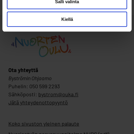
Salli valinta
Kiellä
Ota yhteyttä
Byströmin Ohjaamo
Puhelin: 050 599 2293
Sähköposti:
bystrom@ouka.fi
Jätä yhteydenottopyyntö
Koko sivuston yleinen palaute
Nuorisotyön perussuunnitelma NUPS (pdf)