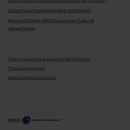
Oulun nuorisopalveluiden esite (pdf)
Nuorisotilojen käyttövuorojen haku ja
varaaminen
Tieto sivustosta ja sivuston käyttöehdot
Tietosuojaseloste
Saavutettavuusseloste