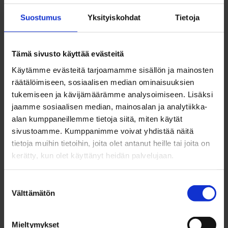
Suostumus
Yksityiskohdat
Tietoja
Nurkassa tavataan!
Tämä sivusto käyttää evästeitä
Käytämme evästeitä tarjoamamme sisällön ja mainosten
Lisätietoa ja viikon muut tapahtumat löydät täältä.
räätälöimiseen, sosiaalisen median ominaisuuksien
tukemiseen ja kävijämäärämme analysoimiseen. Lisäksi
Työpajassa on tulkkaus suomeksi sekä suomalaiselle
jaamme sosiaalisen median, mainosalan ja analytiikka-
viittomakielelle.
alan kumppaneillemme tietoja siitä, miten käytät
sivustoamme. Kumppanimme voivat yhdistää näitä
tietoja muihin tietoihin, joita olet antanut heille tai joita on
kerätty, kun olet käyttänyt heidän palvelujaan.
Viikon tapahtumat järjestävät Oulun kulttuurisäätiö,
Yhdenvertainen Oulu2026 -hanke, Oulun
Suostumuksen
Välttämätön
nuorisopalvelut, Kuurojen liitto, Kuuloliitto, Suomen
valinta
kuurosokeat ry.
Mieltymykset