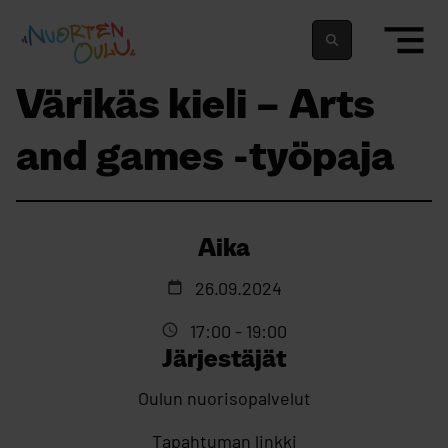
siirry sisältöön
Nuortenoulu.fi etusivu
Suomeksi
In english
Värikäs kieli – Arts
and games -työpaja
Aika
26.09.2024
17:00 - 19:00
Järjestäjät
Oulun nuorisopalvelut
Tapahtuman linkki