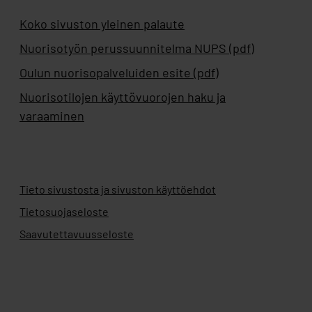
Koko sivuston yleinen palaute
Nuorisotyön perussuunnitelma NUPS (pdf)
Oulun nuorisopalveluiden esite (pdf)
Nuorisotilojen käyttövuorojen haku ja
varaaminen
Tieto sivustosta ja sivuston käyttöehdot
Tietosuojaseloste
Saavutettavuusseloste