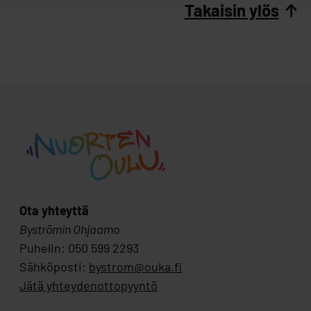
Takaisin ylös
Ota yhteyttä
Byströmin Ohjaamo
Puhelin: 050 599 2293
Sähköposti:
bystrom@ouka.fi
Jätä yhteydenottopyyntö