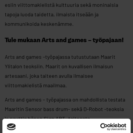
esiin viittomakielistä kulttuuria sekä moninaisia
tapoja luoda taidetta, ilmaista itseään ja
kommunikoida keskenämme.
Tule mukaan Arts and games – työpajaan!
Arts and games –työpajassa tutustutaan Maarit
Ylitalon teoksiin. Maarit on kuvallisen ilmaisun
artesaani, joka taiteen avulla ilmaisee
viittomakielistä maailmaa.
Arts and games – työpajassa on mahdollista testata
Maaritin Sensor bass drum- sekä D-Robot -teoksia
ja nauttia hänen Sign ART -taiteesta.
Tule mukaan työpajaan torstaina 26.9. klo 17-19.