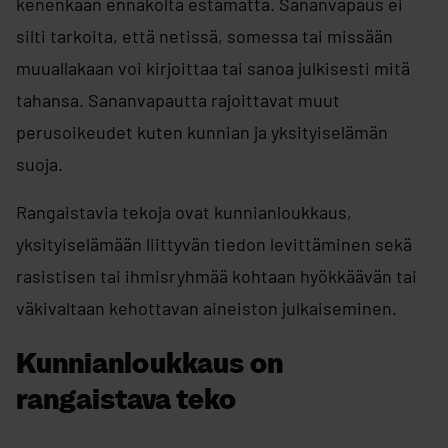
kenenkään ennakolta estämättä. Sananvapaus ei
silti tarkoita, että netissä, somessa tai missään
muuallakaan voi kirjoittaa tai sanoa julkisesti mitä
tahansa. Sananvapautta rajoittavat muut
perusoikeudet kuten kunnian ja yksityiselämän
suoja.
Rangaistavia tekoja ovat kunnianloukkaus,
yksityiselämään liittyvän tiedon levittäminen sekä
rasistisen tai ihmisryhmää kohtaan hyökkäävän tai
väkivaltaan kehottavan aineiston julkaiseminen.
Kunnianloukkaus on
rangaistava teko