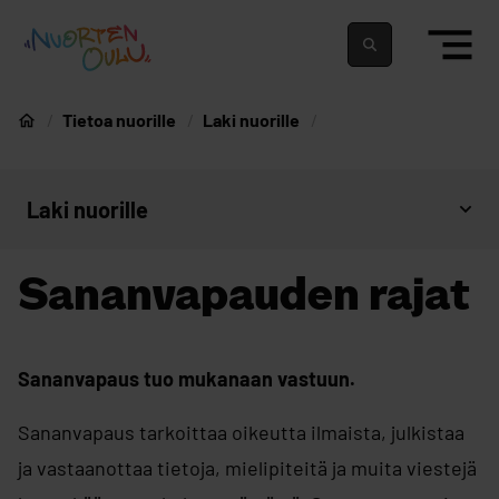
siirry sisältöön
Nuortenoulu.fi etusivu
Suomeksi
In english
Tietoa nuorille
Laki nuorille
Nuorten Oulu
Laki nuorille
Avaa sivujen valikko
Sananvapauden rajat
Sananvapaus tuo mukanaan vastuun.
Sananvapaus tarkoittaa oikeutta ilmaista, julkistaa
ja vastaanottaa tietoja, mielipiteitä ja muita viestejä