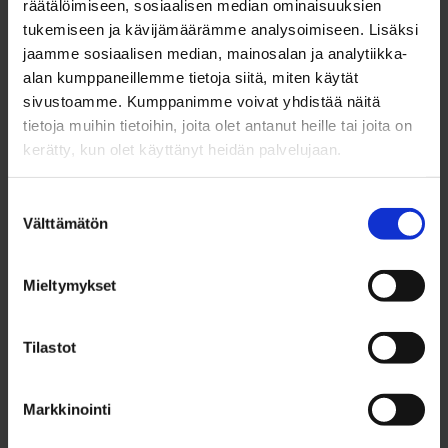
räätälöimiseen, sosiaalisen median ominaisuuksien
Hyödyllisiä linkkejä
tukemiseen ja kävijämäärämme analysoimiseen. Lisäksi
jaamme sosiaalisen median, mainosalan ja analytiikka-
alan kumppaneillemme tietoja siitä, miten käytät
Lue lisää yksityiselämään liittyvän tiedon
sivustoamme. Kumppanimme voivat yhdistää näitä
levittämisestä ja kunnianloukkauksesta (finlex.fi)
tietoja muihin tietoihin, joita olet antanut heille tai joita on
Lue lisää mielipiteen- ja sananvapaudesta
kerätty, kun olet käyttänyt heidän palvelujaan.
(ihmisoikeudet.net)
Suostumuksen
Välttämätön
valinta
Oliko tämä sivu
Mieltymykset
hyödyllinen?
Tilastot
Oliko
Valitse alaspudotusvalikosta sopivin vaihtoehto.
Markkinointi
tämä
sivu