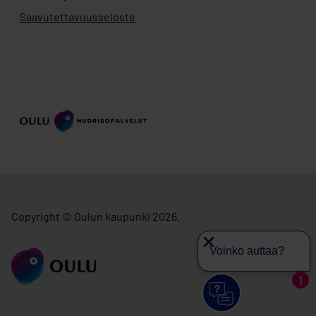
Saavutettavuusseloste
Copyright © Oulun kaupunki 2026.
Voinko auttaa?
siirry ouka.fi
1