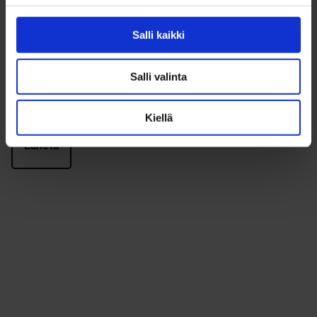
hyödyllinen?
Salli kaikki
Vapaamuotoinen
palautekenttä
Salli valinta
Kiellä