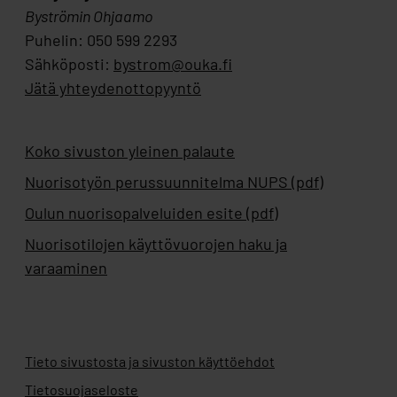
Byströmin Ohjaamo
Puhelin: 050 599 2293
Sähköposti:
bystrom@ouka.fi
Jätä yhteydenottopyyntö
Koko sivuston yleinen palaute
Nuorisotyön perussuunnitelma NUPS (pdf)
Oulun nuorisopalveluiden esite (pdf)
Nuorisotilojen käyttövuorojen haku ja
varaaminen
Tieto sivustosta ja sivuston käyttöehdot
Tietosuojaseloste