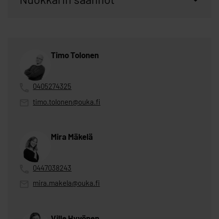
Timo Tolonen
0405274325
timo.tolonen@ouka.fi
Mira Mäkelä
0447038243
mira.makela@ouka.fi
Ville Hyvönen