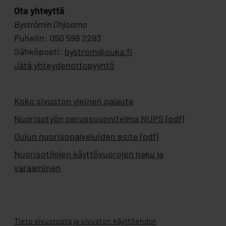
Ota yhteyttä
Byströmin Ohjaamo
Puhelin: 050 599 2293
Sähköposti:
bystrom@ouka.fi
Jätä yhteydenottopyyntö
Koko sivuston yleinen palaute
Nuorisotyön perussuunnitelma NUPS (pdf)
Oulun nuorisopalveluiden esite (pdf)
Nuorisotilojen käyttövuorojen haku ja
varaaminen
Tieto sivustosta ja sivuston käyttöehdot