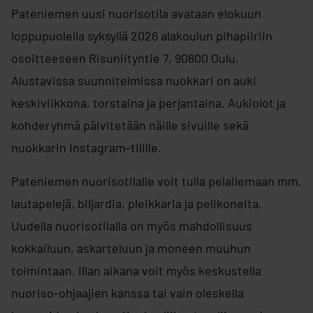
Pateniemen uusi nuorisotila avataan elokuun
loppupuolella syksyllä 2026 alakoulun pihapiiriin
osoitteeseen Risuniityntie 7, 90800 Oulu.
Alustavissa suunnitelmissa nuokkari on auki
keskiviikkona, torstaina ja perjantaina. Aukiolot ja
kohderyhmä päivitetään näille sivuille sekä
nuokkarin Instagram-tilille.
Pateniemen nuorisotilalle voit tulla pelailemaan mm.
lautapelejä, biljardia, pleikkaria ja pelikoneita.
Uudella nuorisotilalla on myös mahdollisuus
kokkailuun, askarteluun ja moneen muuhun
toimintaan. Illan aikana voit myös keskustella
nuoriso-ohjaajien kanssa tai vain oleskella