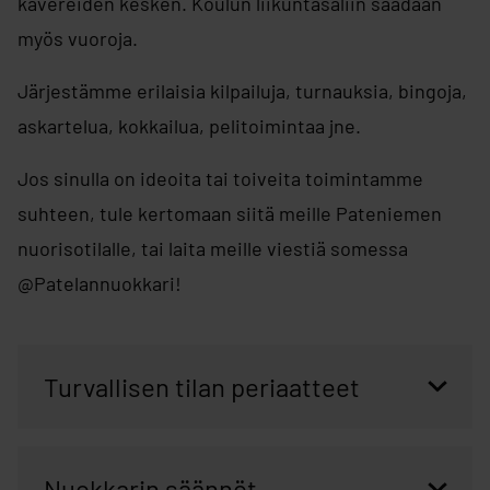
kavereiden kesken. Koulun liikuntasaliin saadaan
myös vuoroja.
Järjestämme erilaisia kilpailuja, turnauksia, bingoja,
askartelua, kokkailua, pelitoimintaa jne.
Jos sinulla on ideoita tai toiveita toimintamme
suhteen, tule kertomaan siitä meille Pateniemen
nuorisotilalle, tai laita meille viestiä somessa
@Patelannuokkari!
Turvallisen tilan periaatteet
Nuokkarin säännöt