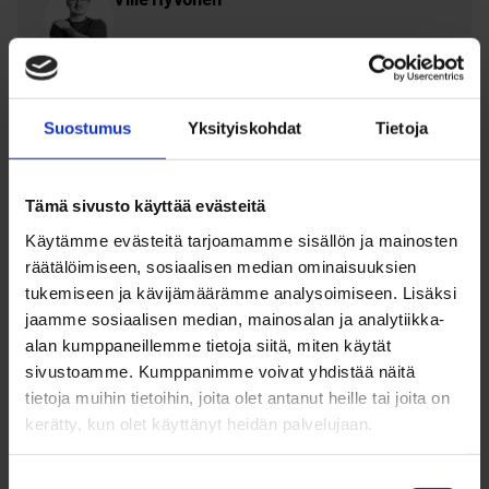
0447038243
ville.hyvonen@ouka.fi
Suostumus
Yksityiskohdat
Tietoja
Tämä sivusto käyttää evästeitä
Käytämme evästeitä tarjoamamme sisällön ja mainosten
Yhteystiedot:
räätälöimiseen, sosiaalisen median ominaisuuksien
tukemiseen ja kävijämäärämme analysoimiseen. Lisäksi
Käyntiosoite:
Risuniityntie 7, 90800 Oulu
jaamme sosiaalisen median, mainosalan ja analytiikka-
alan kumppaneillemme tietoja siitä, miten käytät
Puhelin:
044 703 8243
sivustoamme. Kumppanimme voivat yhdistää näitä
tietoja muihin tietoihin, joita olet antanut heille tai joita on
kerätty, kun olet käyttänyt heidän palvelujaan.
Aukioloajat:
Suostumuksen