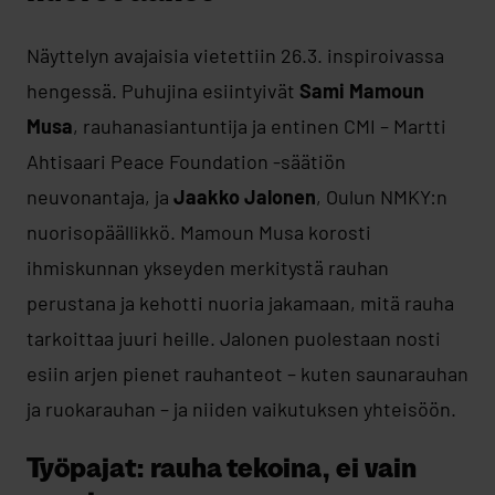
Näyttelyn avajaisia vietettiin 26.3. inspiroivassa
hengessä. Puhujina esiintyivät
Sami Mamoun
Musa
, rauhanasiantuntija ja entinen CMI – Martti
Ahtisaari Peace Foundation -säätiön
neuvonantaja, ja
Jaakko Jalonen
, Oulun NMKY:n
nuorisopäällikkö. Mamoun Musa korosti
ihmiskunnan ykseyden merkitystä rauhan
perustana ja kehotti nuoria jakamaan, mitä rauha
tarkoittaa juuri heille. Jalonen puolestaan nosti
esiin arjen pienet rauhanteot – kuten saunarauhan
ja ruokarauhan – ja niiden vaikutuksen yhteisöön.
Työpajat: rauha tekoina, ei vain