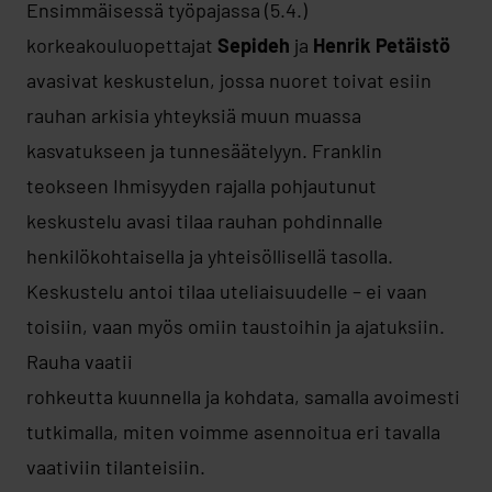
Ensimmäisessä työpajassa (5.4.)
korkeakouluopettajat
Sepideh
ja
Henrik Petäistö
avasivat keskustelun, jossa nuoret toivat esiin
rauhan arkisia yhteyksiä muun muassa
kasvatukseen ja tunnesäätelyyn. Franklin
teokseen Ihmisyyden rajalla pohjautunut
keskustelu avasi tilaa rauhan pohdinnalle
henkilökohtaisella ja yhteisöllisellä tasolla.
Keskustelu antoi tilaa uteliaisuudelle – ei vaan
toisiin, vaan myös omiin taustoihin ja ajatuksiin.
Rauha vaatii
rohkeutta kuunnella ja kohdata, samalla avoimesti
tutkimalla, miten voimme asennoitua eri tavalla
vaativiin tilanteisiin.