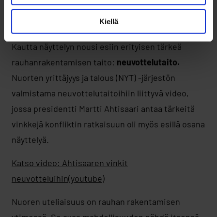
Neuvottelutaidot ja uteliaisuus –
rauhan rakentamisen ytimessä
Kiellä
Kautta näyttelyn nousi esiin erityisen tärkeä
rauhanrakentamisen taito:
neuvottelutaito.
Nuorten yrittäjyys ja talous (NYT) -järjestön
valmistama neuvottelutaitoihiin liittyvä video,
jossa presidentti Martti Ahtisaari antaa tärkeitä
vinkkejä konfliktin ratkaisuun oli myös esillä osana
näyttelyä.
Katso video: Ahtisaaren vinkit
neuvotteluihin(youtube)
Nuoren uteliaisuus on rauhan rakentamisen
ytimessä. Se avaa mahdollisuuden nähdä itsensä