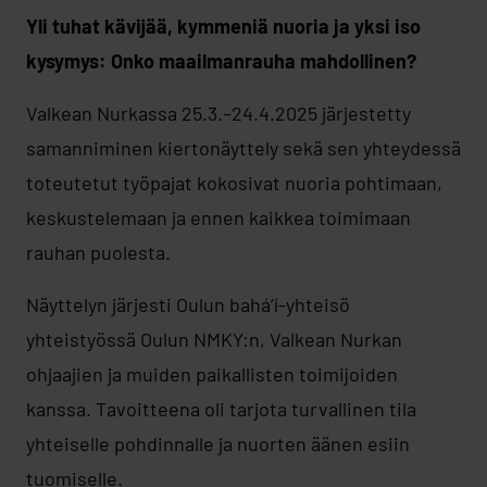
Yli tuhat kävijää, kymmeniä nuoria ja yksi iso
kysymys: Onko maailmanrauha mahdollinen?
Valkean Nurkassa 25.3.–24.4.2025 järjestetty
samanniminen kiertonäyttely sekä sen yhteydessä
toteutetut työpajat kokosivat nuoria pohtimaan,
keskustelemaan ja ennen kaikkea toimimaan
rauhan puolesta.
Näyttelyn järjesti Oulun bahá’í-yhteisö
yhteistyössä Oulun NMKY:n, Valkean Nurkan
ohjaajien ja muiden paikallisten toimijoiden
kanssa. Tavoitteena oli tarjota turvallinen tila
yhteiselle pohdinnalle ja nuorten äänen esiin
tuomiselle.