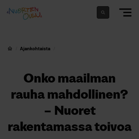
siirry sisältöön
Nuortenoulu.fi etusivu
Suomeksi
In english
Ajankohtaista
Nuorten Oulu
Onko maailman
rauha mahdollinen?
– Nuoret
rakentamassa toivoa