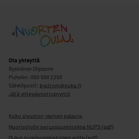
Ota yhteyttä
Byströmin Ohjaamo
Puhelin: 050 599 2293
Sähköposti:
bystrom@ouka.fi
Jätä yhteydenottopyyntö
Koko sivuston yleinen palaute
Nuorisotyön perussuunnitelma NUPS (pdf)
Oulun nuorisopalveluiden esite (pdf)