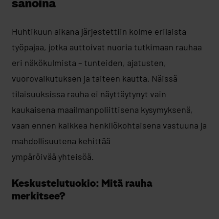
sanoina
Huhtikuun aikana järjestettiin kolme erilaista
työpajaa, jotka auttoivat nuoria tutkimaan rauhaa
eri näkökulmista – tunteiden, ajatusten,
vuorovaikutuksen ja taiteen kautta. Näissä
tilaisuuksissa rauha ei näyttäytynyt vain
kaukaisena maailmanpoliittisena kysymyksenä,
vaan ennen kaikkea henkilökohtaisena vastuuna ja
mahdollisuutena kehittää
ympäröivää yhteisöä.
Keskustelutuokio: Mitä rauha
merkitsee?