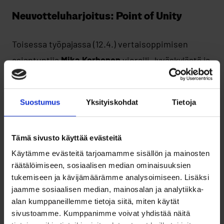
Neuvotteluharjoitus: Point of Unity
Toisessa työpajassa (12.4.) vertaisoppimisen
asiantuntija
Mika Korhonen
vieraili Jyväskylästä ja
veti 22 osallistujalle neuvottelutaitoharjoituksen,
jossa nuoret tarkkailivat pienryhmissä arvoihin
Suostumus
Yksityiskohdat
Tietoja
pohjautuvia väittämiä. Neuvotteluharjoitus antoi
konkreettisen mahdollisuuden kehittää kykyjä
Tämä sivusto käyttää evästeitä
vuorovaikutukseen, jossa pyritään yhteiseen
Käytämme evästeitä tarjoamamme sisällön ja mainosten
ymmärrykseen – ei vain kompromissiin. Rohkeasti
räätälöimiseen, sosiaalisen median ominaisuuksien
tuomalla esiin omia ajatuksia ja avaamalla omia
tukemiseen ja kävijämäärämme analysoimiseen. Lisäksi
käsityksiä, osallistujat löysivät yhteisen
jaamme sosiaalisen median, mainosalan ja analytiikka-
alan kumppaneillemme tietoja siitä, miten käytät
ymmärryksen arvoon pohjautuvista väittämistä.
sivustoamme. Kumppanimme voivat yhdistää näitä