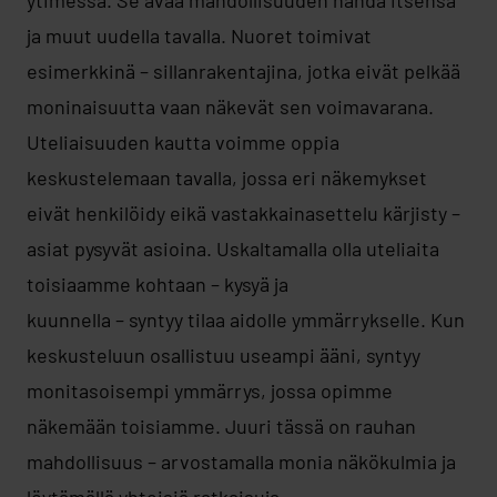
ja muut uudella tavalla. Nuoret toimivat
esimerkkinä – sillanrakentajina, jotka eivät pelkää
moninaisuutta vaan näkevät sen voimavarana.
Uteliaisuuden kautta voimme oppia
keskustelemaan tavalla, jossa eri näkemykset
eivät henkilöidy eikä vastakkainasettelu kärjisty –
asiat pysyvät asioina. Uskaltamalla olla uteliaita
toisiaamme kohtaan – kysyä ja
kuunnella – syntyy tilaa aidolle ymmärrykselle. Kun
keskusteluun osallistuu useampi ääni, syntyy
monitasoisempi ymmärrys, jossa opimme
näkemään toisiamme. Juuri tässä on rauhan
mahdollisuus – arvostamalla monia näkökulmia ja
löytämällä yhteisiä ratkaisuja.