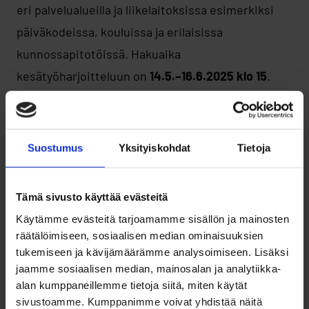
eri palvelualueilla ja liikelaitoksissa esimerkiksi
päiväkodeissa, kouluissa ja erilaisissa
kunnossapitotöissä. Hakuaika
kesätyöharjoitteluun on
14.5.–16.6.2025 klo 15
.
Kesätyöharjoitteluun voit hakea, kun
olet opiskelija, mutta et valmistu ammattiin
Suostumus
Yksityiskohdat
Tietoja
kevään aikana (keväällä 2025 lukion päättävät
voivat hakea kesätyöharjoittelupaikkaa)
Tämä sivusto käyttää evästeitä
kotikuntasi on Oulu
Käytämme evästeitä tarjoamamme sisällön ja mainosten
olet saanut myönteisen päätöksen Kelan
räätälöimiseen, sosiaalisen median ominaisuuksien
perustoimeentulotukeen
tukemiseen ja kävijämäärämme analysoimiseen. Lisäksi
jaamme sosiaalisen median, mainosalan ja analytiikka-
olet täyttänyt 18 vuotta 30.4.2025 mennessä
alan kumppaneillemme tietoja siitä, miten käytät
sivustoamme. Kumppanimme voivat yhdistää näitä