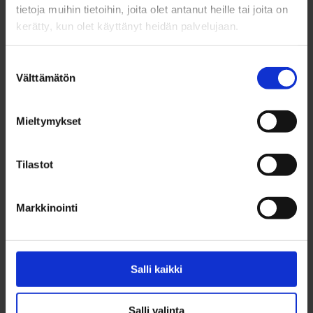
tietoja muihin tietoihin, joita olet antanut heille tai joita on
kerätty, kun olet käyttänyt heidän palvelujaan.
Lisätietoa kesätyöharjoittelusta löydät
BusinessOulun kesätyösivuilta.
Suostumuksen
Välttämätön
valinta
Toimeentulotuen hakemisesta löydät tietoa Kelan
sivuilta.
Mieltymykset
Tilastot
Jaa sosiaalisessa mediassa:
Markkinointi
Avainsanat
Salli kaikki
kesätyö
Kesätyöharjoittelu
Oulu
Salli valinta