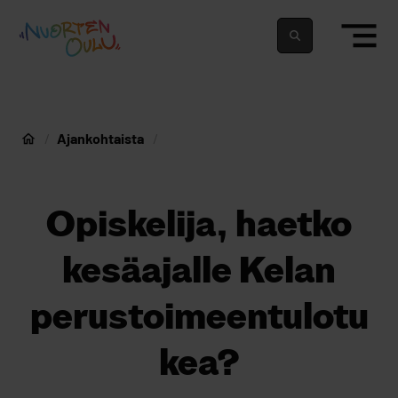
siirry sisältöön
Nuortenoulu.fi etusivu
Suomeksi
In english
Ajankohtaista
Nuorten Oulu
Opiskelija, haetko
kesäajalle Kelan
perustoimeentulotu
kea?