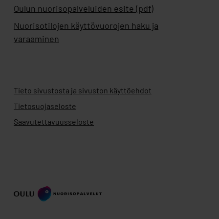
Oulun nuorisopalveluiden esite (pdf)
Nuorisotilojen käyttövuorojen haku ja
varaaminen
Tieto sivustosta ja sivuston käyttöehdot
Tietosuojaseloste
Saavutettavuusseloste