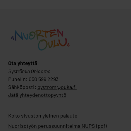
Ota yhteyttä
Byströmin Ohjaamo
Puhelin: 050 599 2293
Sähköposti:
bystrom@ouka.fi
Jätä yhteydenottopyyntö
Koko sivuston yleinen palaute
Nuorisotyön perussuunnitelma NUPS (pdf)