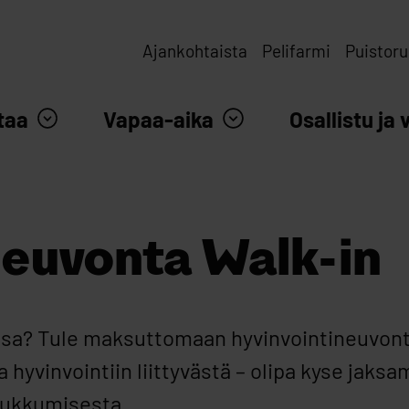
Ajankohtaista
Pelifarmi
Puistoru
taa
Vapaa-aika
Osallistu ja 
neuvonta Walk-in
sa? Tule maksuttomaan hyvinvointineuvonta
 hyvinvointiin liittyvästä – olipa kyse jaksa
 nukkumisesta.