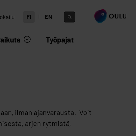
siirry ouka.fi
FI
EN
okailu
vaikuta
Työpajat
an, ilman ajanvarausta. Voit
misesta, arjen rytmistä,