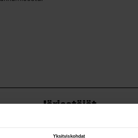
Järjestäjät
Yksityiskohdat