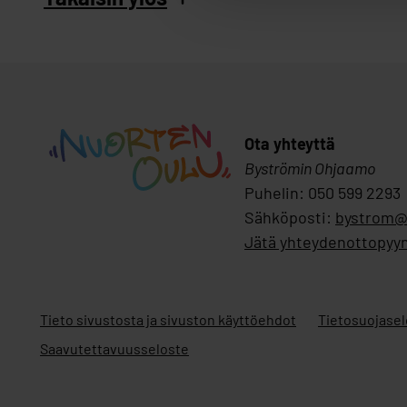
Ota yhteyttä
Byströmin Ohjaamo
Puhelin: 050 599 2293
Sähköposti:
bystrom@
Jätä yhteydenottopyy
Tieto sivustosta ja sivuston käyttöehdot
Tietosuojasel
Saavutettavuusseloste