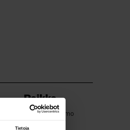
Paikka
Byströmin Ohjaamo
Tietoja