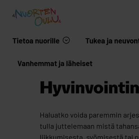
siirry sisältöön
Nuortenoulu.fi etusivu
Tietoa nuorille
Tukea ja neuvon
Vanhemmat ja läheiset
Hyvinvointi
Haluatko voida paremmin arjes
tulla juttelemaan mistä tahansa
liikkumisesta, syömisestä tai