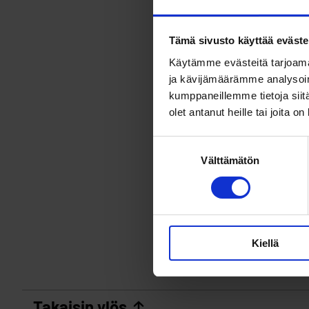
Tämä sivusto käyttää eväste
Käytämme evästeitä tarjoama
ja kävijämäärämme analysoim
kumppaneillemme tietoja siitä
olet antanut heille tai joita o
Suostumuksen
Välttämätön
valinta
Kiellä
Takaisin ylös