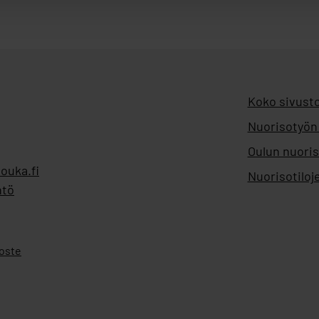
Koko sivusto
Nuorisotyön
Oulun nuoris
ouka.fi
Nuorisotiloj
ntö
oste