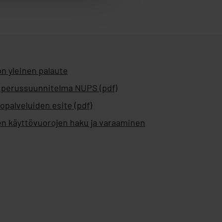
n yleinen palaute
 perussuunnitelma NUPS (pdf)
opalveluiden esite (pdf)
en käyttövuorojen haku ja varaaminen